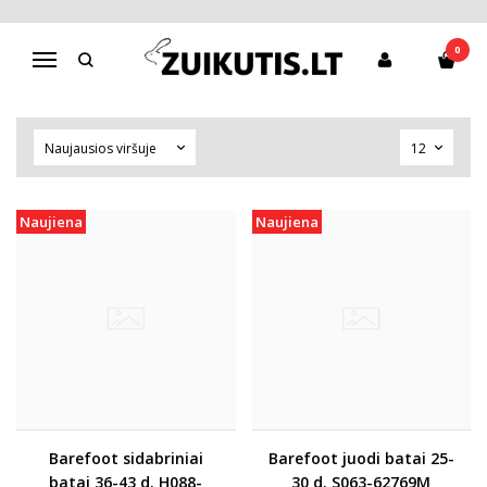
D.D.STEP (VENGRIJA)
0
Navigacija
Pagrindinis
Pirkite pagal gamintoją
D.D.Step (Vengrija)
Naujiena
Naujiena
Barefoot sidabriniai
Barefoot juodi batai 25-
batai 36-43 d. H088-
30 d. S063-62769M