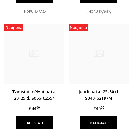
Į NORŲ SĄRAŠĄ
Į NORŲ SĄRAŠĄ
Naujiena
Naujiena
Tamsiai mėlyni batai
Juodi batai 25-30 d.
20-25 d. S066-62554
S040-62197M
00
00
€44
€40
DAUGIAU
DAUGIAU