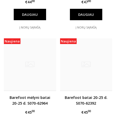
00
00
€44
€47
DAUGIAU
DAUGIAU
Į NORŲ SĄRAŠĄ
Į NORŲ SĄRAŠĄ
Naujiena
Naujiena
Barefoot mėlyni batai
Barefoot batai 20-25 d.
20-25 d. S070-62964
S070-62392
00
00
€45
€45