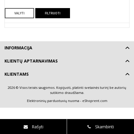
VALYTI
FILTRUOTI
INFORMACIJA
KLIENTŲ APTARNAVIMAS
KLIENTAMS
2026 © Visos teisės saugomos. Kopijuoti, platinti svetainės turinį be autorių
sutikimo draudžiama.
Elektroninių parduotuvių nuoma
-
eShoprent.com
Rašyti
Skambinti