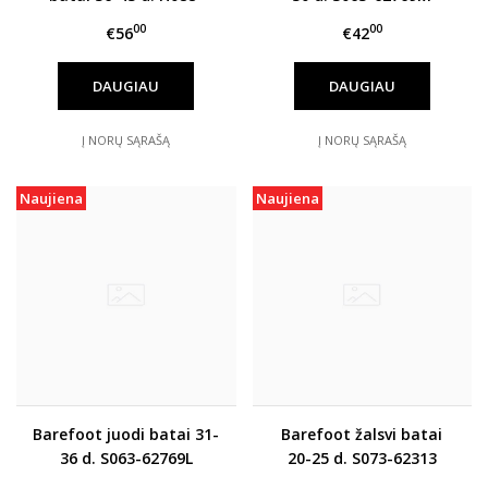
51494A
00
00
€56
€42
DAUGIAU
DAUGIAU
Į NORŲ SĄRAŠĄ
Į NORŲ SĄRAŠĄ
Naujiena
Naujiena
Barefoot juodi batai 31-
Barefoot žalsvi batai
36 d. S063-62769L
20-25 d. S073-62313