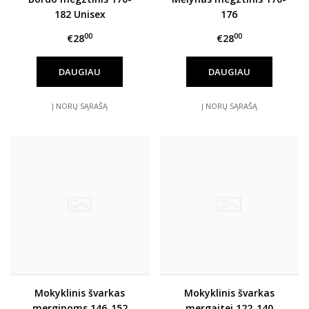
182 Unisex
176
00
00
€28
€28
DAUGIAU
DAUGIAU
Į NORŲ SĄRAŠĄ
Į NORŲ SĄRAŠĄ
Mokyklinis švarkas
Mokyklinis švarkas
merginoms 146-152
mergaitei 122-140