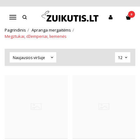
MEGZTUKAI, DŽEMPERIAI,
0
LIEMENĖS
Navigacija
Pagrindinis
Apranga mergaitėms
Megztukai, džemperiai, liemenės