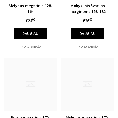
Mėlynas megztinis 128-
Mokyklinis švarkas
164
merginoms 158-182
00
00
€24
€36
DAUGIAU
DAUGIAU
Į NORŲ SĄRAŠĄ
Į NORŲ SĄRAŠĄ
Bordo megztinis 170-
Mėlynas megztinis 170-