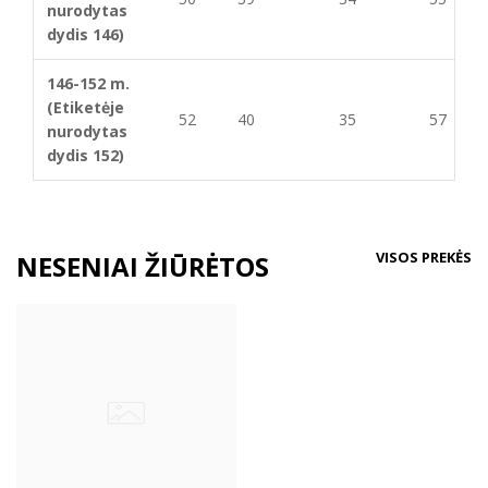
nurodytas
dydis 146)
146-152 m.
(Etiketėje
52
40
35
57
nurodytas
dydis 152)
VISOS PREKĖS
NESENIAI ŽIŪRĖTOS