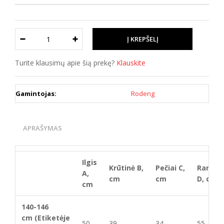
Turite klausimų apie šią prekę?
Klauskite
Gamintojas:
Rodeng
APRAŠYMAS
Ilgis
Krūtinė B,
Pečiai C,
Rankov
A,
cm
cm
D, cm
cm
140-146
cm (Etiketėje
50
39
34
55