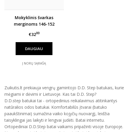
Mokyklinis švarkas
merginoms 146-152
00
€32
DAUGIAU
Į NORŲ SĄRAŠĄ
Zuikutis.lt prekiauja vengrų gamintojo D.D. Step batukais, kurie
mėgiami ir dėvimi ir Lietuvoje. Kas tai D.D. Step?
D.D.step batukai tai - ortopedinius reikalavimus atitinkantys
natūralios odos batukai. Komfortabilūs įtvarai (batuko
paaukštinimai) sumažina vaiko kojyčių nuovargį, leidžia
taisyklingai jas laikyti ir lengvai judėti. Batai internetu.
Ortopediniai D.D.Step batai vaikams pripažinti visoje Europoje.