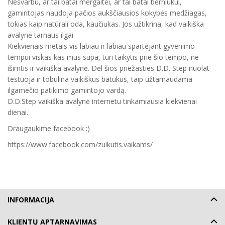
Nesvarbu, ar tai batai mergaitei, ar tai batai berniukui,
gamintojas naudoja pačios aukščiausios kokybės medžiagas,
tokias kaip natūrali oda, kaučiukas. Jos užtikrina, kad vaikiška
avalynė tarnaus ilgai.
Kiekvienais metais vis labiau ir labiau spartėjant gyvenimo
tempui viskas kas mus supa, turi taikytis prie šio tempo, ne
išimtis ir vaikiška avalynė. Dėl šios priežasties D.D. Step nuolat
testuoja ir tobulina vaikiškus batukus, taip užtarnaudama
ilgamečio patikimo gamintojo vardą.
D.D.Step vaikiška avalynė internetu tinkamiausia kiekvienai
dienai.
Draugaukime facebook :)
https://www.facebook.com/zuikutis.vaikams/
INFORMACIJA
KLIENTŲ APTARNAVIMAS