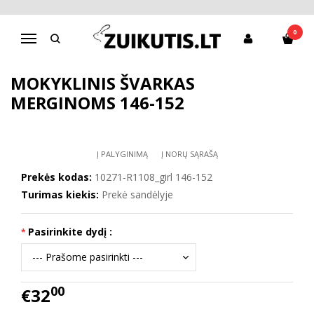
Pagrindinis
Apranga mergaitėms
Megztukai, džemperiai, liemenės
0
Navigacija
Mokyklinis švarkas merginoms 146-152
MOKYKLINIS ŠVARKAS
MERGINOMS 146-152
Į PALYGINIMĄ
Į NORŲ SĄRAŠĄ
Prekės kodas:
10271-R1108_girl 146-152
Turimas kiekis:
Prekė sandėlyje
Pasirinkite dydį :
00
€32