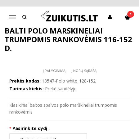
Pagrindinis
Mokyklinė apranga
Balti POLO marškinėliai trumpomis rankovėmis 116-152 d.
0
Navigacija
BALTI POLO MARŠKINĖLIAI
TRUMPOMIS RANKOVĖMIS 116-152
D.
Į PALYGINIMĄ
Į NORŲ SĄRAŠĄ
Prekės kodas:
13547-Polo white_128-152
Turimas kiekis:
Prekė sandėlyje
Klasikiniai baltos spalvos polo marškinėliai trumpomis
rankovėmis
Pasirinkite dydį :