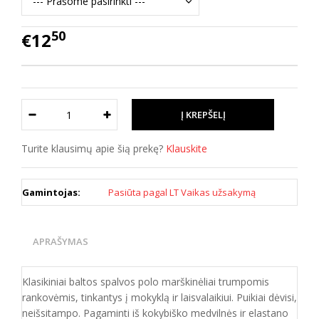
50
€12
Turite klausimų apie šią prekę?
Klauskite
Gamintojas:
Pasiūta pagal LT Vaikas užsakymą
APRAŠYMAS
Klasikiniai baltos spalvos polo marškinėliai trumpomis
rankovėmis, tinkantys į mokyklą ir laisvalaikiui. Puikiai dėvisi,
neišsitampo. Pagaminti iš kokybiško medvilnės ir elastano