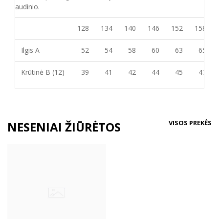
audinio.
128
134
140
146
152
158
Ilgis A
52
54
58
60
63
65
Krūtinė B (12)
39
41
42
44
45
47
VISOS PREKĖS
NESENIAI ŽIŪRĖTOS