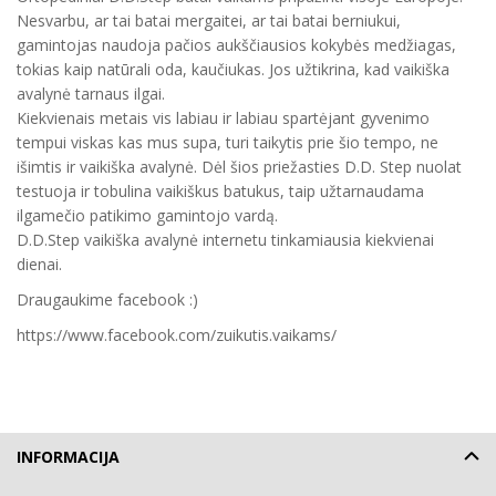
Nesvarbu, ar tai batai mergaitei, ar tai batai berniukui,
gamintojas naudoja pačios aukščiausios kokybės medžiagas,
tokias kaip natūrali oda, kaučiukas. Jos užtikrina, kad vaikiška
avalynė tarnaus ilgai.
Kiekvienais metais vis labiau ir labiau spartėjant gyvenimo
tempui viskas kas mus supa, turi taikytis prie šio tempo, ne
išimtis ir vaikiška avalynė. Dėl šios priežasties D.D. Step nuolat
testuoja ir tobulina vaikiškus batukus, taip užtarnaudama
ilgamečio patikimo gamintojo vardą.
D.D.Step vaikiška avalynė internetu tinkamiausia kiekvienai
dienai.
Draugaukime facebook :)
https://www.facebook.com/zuikutis.vaikams/
INFORMACIJA