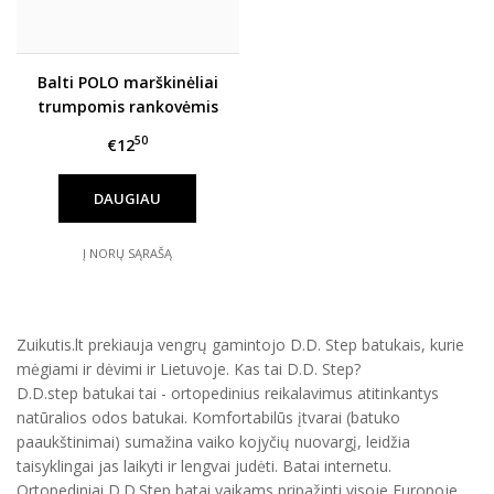
Balti POLO marškinėliai
trumpomis rankovėmis
116-152 d.
50
€12
DAUGIAU
Į NORŲ SĄRAŠĄ
Zuikutis.lt prekiauja vengrų gamintojo D.D. Step batukais, kurie
mėgiami ir dėvimi ir Lietuvoje. Kas tai D.D. Step?
D.D.step batukai tai - ortopedinius reikalavimus atitinkantys
natūralios odos batukai. Komfortabilūs įtvarai (batuko
paaukštinimai) sumažina vaiko kojyčių nuovargį, leidžia
taisyklingai jas laikyti ir lengvai judėti. Batai internetu.
Ortopediniai D.D.Step batai vaikams pripažinti visoje Europoje.