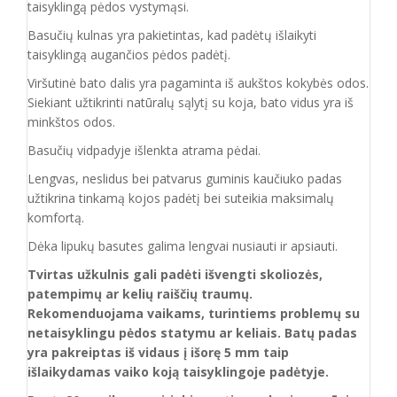
taisyklingą pėdos vystymąsi.
Basučių kulnas yra pakietintas, kad padėtų išlaikyti
taisyklingą augančios pėdos padėtį.
Viršutinė bato dalis yra pagaminta iš aukštos
kokybės odos.
Siekiant užtikrinti natūralų sąlytį su koja, bato vidus yra iš
minkštos odos.
Basučių vidpadyje išlenkta atrama pėdai.
Lengvas, neslidus bei patvarus guminis kaučiuko padas
užtikrina tinkamą kojos padėtį bei suteikia maksimalų
komfortą.
Dėka lipukų basutes galima lengvai nusiauti ir apsiauti.
Tvirtas užkulnis gali padėti išvengti skoliozės,
patempimų ar kelių raiščių traumų.
Rekomenduojama vaikams, turintiems problemų su
netaisyklingu pėdos statymu ar keliais. Batų padas
yra pakreiptas iš vidaus į išorę 5 mm taip
išlaikydamas vaiko koją taisyklingoje padėtyje.