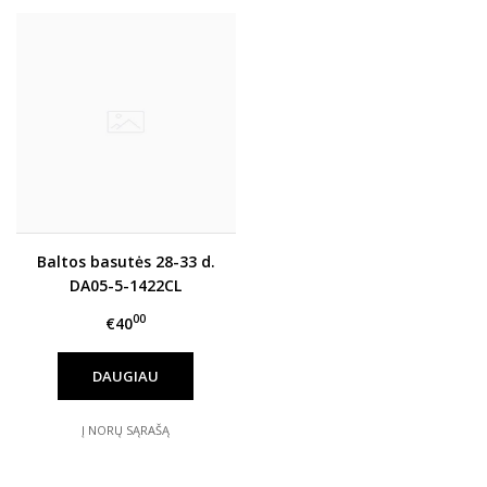
Baltos basutės 28-33 d.
DA05-5-1422CL
00
€40
DAUGIAU
Į NORŲ SĄRAŠĄ