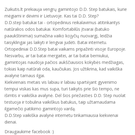
Zuikutis.lt prekiauja vengrų gamintojo D.D. Step batukais, kurie
mėgiami ir dėvimi ir Lietuvoje. Kas tai D.D. Step?
D.D.step batukai tai - ortopedinius reikalavimus atitinkantys
natūralios odos batukai. Komfortabilūs įtvarai (batuko
paaukštinimai) sumažina vaiko kojyčių nuovargį, leidžia
taisyklingai jas laikyti ir lengvai judėti. Batai internetu.
Ortopediniai D.D.Step batai vaikams pripažinti visoje Europoje.
Nesvarbu, ar tai batai mergaitei, ar tai batai berniukui,
gamintojas naudoja pačios aukščiausios kokybės medžiagas,
tokias kaip natūrali oda, kaučiukas. Jos užtikrina, kad vaikiška
avalynė tarnaus ilgai.
Kiekvienais metais vis labiau ir labiau spartėjant gyvenimo
tempui viskas kas mus supa, turi taikytis prie šio tempo, ne
išimtis ir vaikiška avalynė. Dėl šios priežasties D.D. Step nuolat
testuoja ir tobulina vaikiškus batukus, taip užtarnaudama
ilgamečio patikimo gamintojo vardą.
D.D.Step vaikiška avalynė internetu tinkamiausia kiekvienai
dienai.
Draugaukime facebook :)