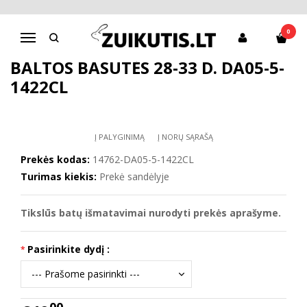
Pagrindinis
Batai mergaitei
D.D.Step batai mergaitėms
Baltos basutės 28-33 d. DA05-5-1422CL
0
Navigacija
BALTOS BASUTĖS 28-33 D. DA05-5-
1422CL
Į PALYGINIMĄ
Į NORŲ SĄRAŠĄ
Prekės kodas:
14762-DA05-5-1422CL
Turimas kiekis:
Prekė sandėlyje
Tikslūs batų išmatavimai nurodyti prekės aprašyme.
Pasirinkite dydį :