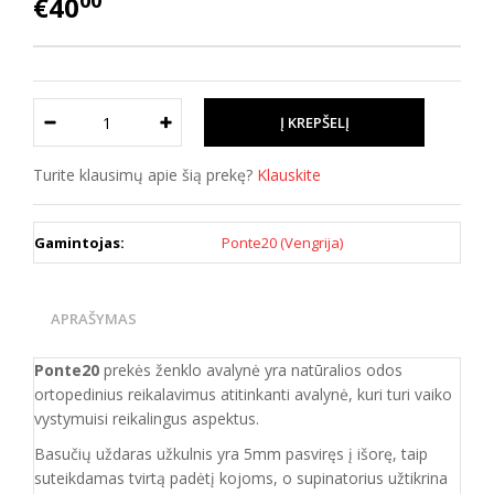
00
€40
Turite klausimų apie šią prekę?
Klauskite
Gamintojas:
Ponte20 (Vengrija)
APRAŠYMAS
Ponte20
prekės ženklo avalynė yra natūralios odos
ortopedinius reikalavimus atitinkanti
avalynė, kuri
turi vaiko
vystymuisi reikalingus aspektus.
Basučių uždaras užkulnis yra 5mm pasviręs į išorę, taip
suteikdamas tvirtą padėtį kojoms, o supinatorius užtikrina