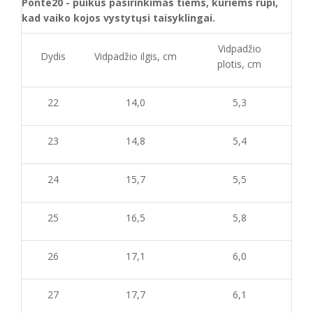
Ponte20 - puikus pasirinkimas tiems, kuriems rūpi,
kad vaiko kojos vystytųsi taisyklingai.
Vidpadžio
Dydis
Vidpadžio ilgis, cm
plotis, cm
22
14,0
5,3
23
14,8
5,4
24
15,7
5,5
25
16,5
5,8
26
17,1
6,0
27
17,7
6,1