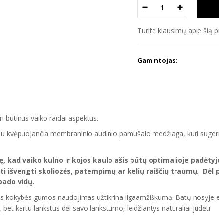
Turite klausimų apie šią 
Gamintojas:
ri būtinus vaiko raidai aspektus.
su kvėpuojančia membraninio audinio pamušalo medžiaga, kuri sugeria i
rę, kad vaiko kulno ir kojos kaulo ašis būtų optimalioje padėtyj
ti išvengti skoliozės, patempimų ar kelių raiščių traumų. Dėl 
pado vidų.
o
s
kokybės
gumos naudojimas užtikrina ilgaamžiškumą. Batų nosyje es
, bet kartu lankstūs dėl savo lankstumo, leidžiantys natūraliai judėti.