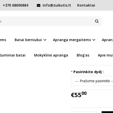
+370 68690884
info@zuikutis.lt
Kontaktai
Bordiniai vandeniui atsparūs batai 28-33 d. DA06-4-2850L
S BATAI 28-33 D. DA06-4-2850L
Prekės kodas:
14402-DA
iems
Batai berniukui
Apranga mergaitėms
Apran
Ų SĄRAŠĄ
Turimas kiekis:
Prekė s
Guminiai batai
Mokyklinė apranga
Blog'as
Apie mu
Pasirinkite dydį :
00
€55