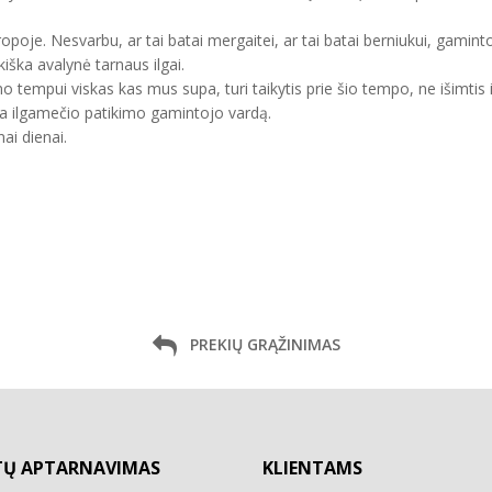
uropoje. Nesvarbu, ar tai batai mergaitei, ar tai batai berniukui, gam
kiška avalynė tarnaus ilgai.
mo tempui viskas kas mus supa, turi taikytis prie šio tempo, ne išimtis 
ma ilgamečio patikimo gamintojo vardą.
ai dienai.
PREKIŲ GRĄŽINIMAS
TŲ APTARNAVIMAS
KLIENTAMS