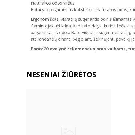
Natūralios odos viršus
Batai
yra pagamint
i
iš kokybiškos natūralios
odos
, ku
Ergonomiškas
, vibraciją sugeriantis
odinis
išimamas
v
Gamintojas užtikrina, kad
bato
dalys, kurios liečiasi
pagamintas iš odos.
Bato vidpadis sugeria v
ibraciją
, 
atsirandančių einant, bėgiojant, šokinėjant, poveikį 
Ponte20 avalynė r
ekomenduojama vaikams, turin
NESENIAI ŽIŪRĖTOS