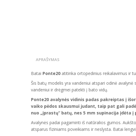
APRAŠYMAS
Batai
Ponte20
atitinka ortopedinius reikalavimus ir tu
Šis
batų
modelis yra vandeniui atspari odinė avalynė 
vandeniui ir drėgmei patekti į bato vidų.
Ponte20
a
valynės vidini
s
pad
as
pakreiptas
į išo
vaiko pėdos skausmui
judant
, taip
pat gali padė
nuo „įprastų“ batų, nes 5 mm supinacija įdėta į 
Avalynės padai pagaminti iš natūralios gumos. Aukšt
atsparus fiziniams poveikiams ir neslysta. Batai lengvi