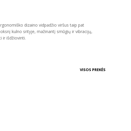
l ergonomiško dizaino vidpadžio
viršus
taip pat
oksnį kulno srityje, mažinantį smūgių ir vibracijų,
 ir išdžiovinti.
VISOS PREKĖS