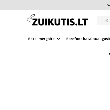
Pagrindinis
Batai mergaitei
D.D.Step batai mergaitėms
BORDINIAI VANDENIUI ATSPARŪ
Batai mergaitei
Barefoot batai suaugus
Į PALYGINIMĄ
Į NOR