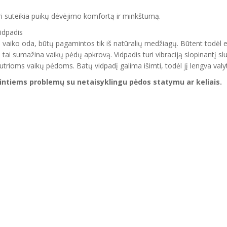
ri suteikia puikų dėvėjimo komfortą ir minkštumą.
idpadis
 su vaiko oda, būtų pagamintos tik iš natūralių medžiagų. Būtent todė
o tai
sumažina vaikų pėdų apkrovą. Vidpadis turi vibraciją slopinantį slu
jautrioms vaikų pėdoms.
Batų vidpadį galima
išimti,
todėl jį lengva valyti
tiems problemų su netaisyklingu pėdos statymu ar keliais.