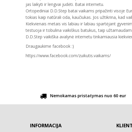
jas laikyti ir lengvai judėti. Batai internetu.
Ortopediniai D.D.Step batai vaikams pripažinti visoje E
tokias kaip natūrali oda, kaučiukas. Jos užtikrina, kad vai
Kiekvienais metais vis labiau ir labiau spartėjant gyveni
testuoja ir tobulina vaikiškus batukus, taip užtarnauda
D.D.Step vaikiška avalynė internetu tinkamiausia kiekvien
Draugaukime facebook :)
https://www.facebook.com/zuikutis.vaikams/
Nemokamas pristatymas nuo 60 eur
INFORMACIJA
KLIEN