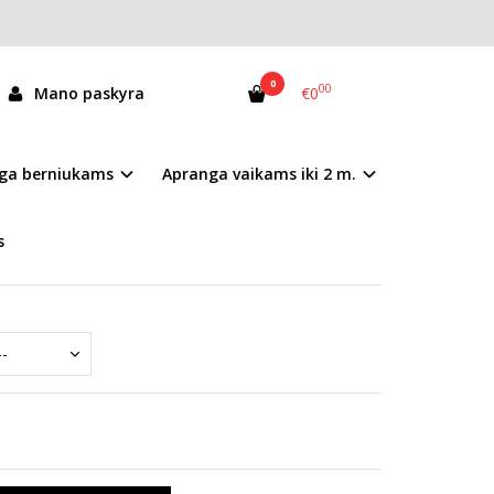
0
00
Mano paskyra
€0
06-4-2850L
ga berniukams
Apranga vaikams iki 2 m.
andėlyje
s