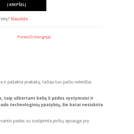
prekę?
Klauskite
Ponte20 (Vengrija)
r pašalina prakaitą, tačiau tuo pačiu neleidžia
e, taip užkertant kelią X pėdos vystymuisi ir
pado technologinių ypatybių, šie batai nesiskiria
antis padas su sustiprinta pirštų apsauga yra