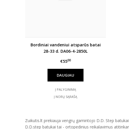
Bordiniai vandeniui atsparūs batai
28-33 d. DA06-4-2850L
00
€55
DAUGIAU
Į PALYGINIMĄ
Į NORŲ SĄRAŠĄ
Zuikutis.lt prekiauja vengrų gamintojo D.D. Step batukais
D.D.step batukai tai - ortopedinius reikalavimus atitinka