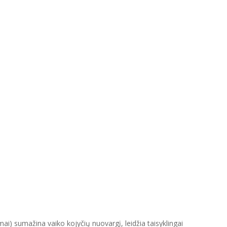
mai) sumažina vaiko kojyčių nuovargį, leidžia taisyklingai