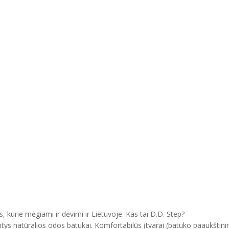
, kurie mėgiami ir dėvimi ir Lietuvoje. Kas tai D.D. Step?
ntys natūralios odos batukai. Komfortabilūs įtvarai (batuko paaukštini