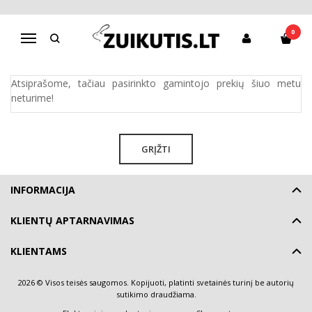
BEEZY
0
Navigacija
Pagrindinis
Pirkite pagal gamintoją
BEEZY
Atsiprašome, tačiau pasirinkto gamintojo prekių šiuo metu
neturime!
GRĮŽTI
INFORMACIJA
KLIENTŲ APTARNAVIMAS
KLIENTAMS
2026 © Visos teisės saugomos. Kopijuoti, platinti svetainės turinį be autorių
sutikimo draudžiama.