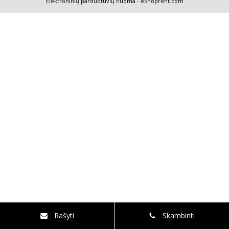
Elektroninių parduotuvių nuoma
-
eShoprent.com
Rašyti
Skambinti