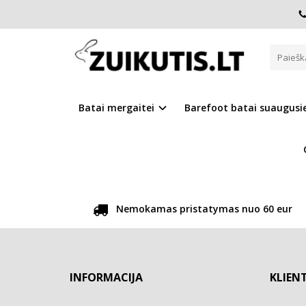
M. CAM
Pagrindinis
Pirkite pagal gamintoją
M. Cam
Atsiprašome, tačiau pasirinkto gamintojo prekių šiuo m
Batai mergaitei
Barefoot batai suaugus
GRĮŽTI
Nemokamas pristatymas nuo 60 eur
INFORMACIJA
KLIEN