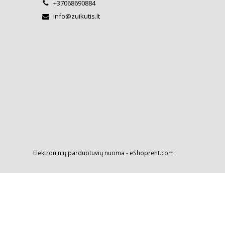
+37068690884
info@zuikutis.lt
Elektroninių parduotuvių nuoma
-
eShoprent.com