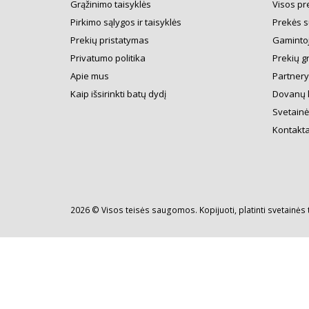
Grąžinimo taisyklės
Visos pr
Pirkimo sąlygos ir taisyklės
Prekės s
Prekių pristatymas
Gamintoj
Privatumo politika
Prekių g
Apie mus
Partner
Kaip išsirinkti batų dydį
Dovanų 
Svetainė
Kontakta
2026 © Visos teisės saugomos. Kopijuoti, platinti svetainės 