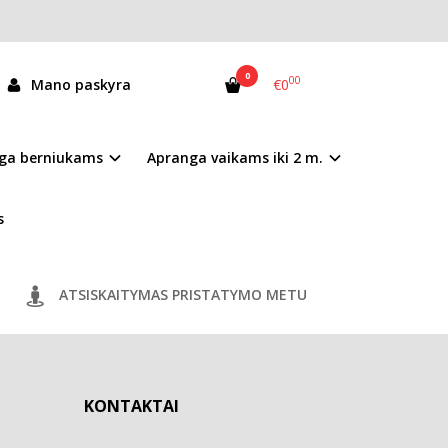
0
00
Mano paskyra
€0
ga berniukams
Apranga vaikams iki 2 m.
s
ATSISKAITYMAS PRISTATYMO METU
KONTAKTAI