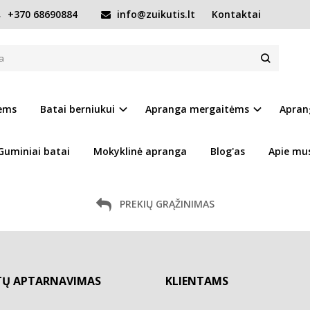
+370 68690884
info@zuikutis.lt
Kontaktai
etu neturime!
iems
Batai berniukui
Apranga mergaitėms
Apran
Guminiai batai
Mokyklinė apranga
Blog'as
Apie mu
PREKIŲ GRĄŽINIMAS
TŲ APTARNAVIMAS
KLIENTAMS