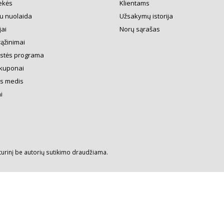
ekės
Klientams
u nuolaida
Užsakymų istorija
ai
Norų sąrašas
rąžinimai
ystės programa
kuponai
s medis
i
turinį be autorių sutikimo draudžiama.