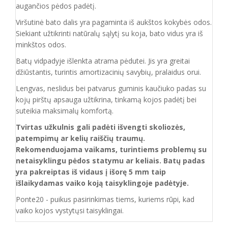
augančios pėdos padėtį.
Viršutinė bato dalis yra pagaminta iš aukštos
kokybės odos.
Siekiant užtikrinti natūralų sąlytį su koja, bato vidus yra iš
minkštos odos.
Batų vidpadyje išlenkta atrama pėdutei. Jis yra greitai
džiūstantis, turintis amortizacinių savybių, pralaidus orui.
Lengvas, neslidus bei patvarus guminis kaučiuko padas su
kojų pirštų apsauga užtikrina, tinkamą kojos padėtį bei
suteikia maksimalų komfortą.
Tvirtas užkulnis gali padėti išvengti skoliozės,
patempimų ar kelių raiščių traumų.
Rekomenduojama vaikams, turintiems problemų su
netaisyklingu pėdos statymu ar keliais. Batų padas
yra pakreiptas iš vidaus į išorę 5 mm taip
išlaikydamas vaiko koją taisyklingoje padėtyje.
Ponte20 - puikus pasirinkimas tiems, kuriems rūpi, kad
vaiko kojos vystytųsi taisyklingai.