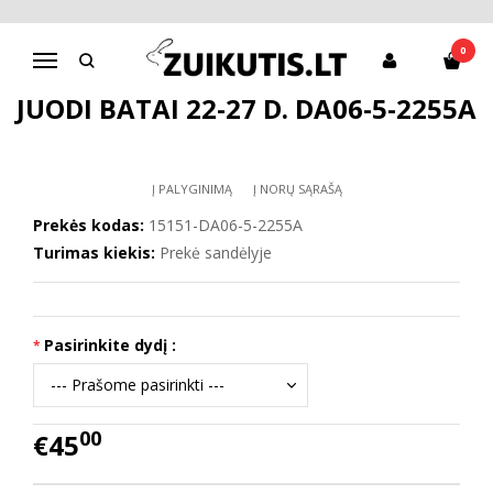
Pagrindinis
D.D.Step batai berniukams
Juodi batai 22-27 d. DA06-5-2255A
0
Navigacija
JUODI BATAI 22-27 D. DA06-5-2255A
Į PALYGINIMĄ
Į NORŲ SĄRAŠĄ
Prekės kodas:
15151-DA06-5-2255A
Turimas kiekis:
Prekė sandėlyje
Pasirinkite dydį :
00
€45