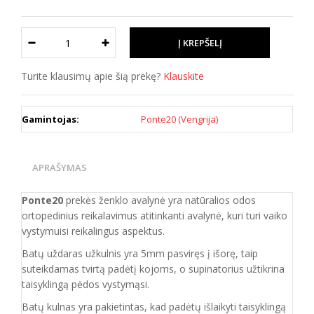
Turite klausimų apie šią prekę?
Klauskite
Gamintojas:
Ponte20 (Vengrija)
APRAŠYMAS
Ponte20
prekės ženklo avalynė yra natūralios odos
ortopedinius reikalavimus atitinkanti
avalynė, kuri
turi vaiko
vystymuisi reikalingus aspektus.
Batų uždaras užkulnis yra 5mm pasviręs į išorę, taip
suteikdamas tvirtą padėtį kojoms, o supinatorius užtikrina
taisyklingą pėdos vystymąsi.
Batų kulnas yra pakietintas, kad padėtų išlaikyti taisyklingą