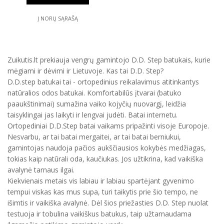
Į NORŲ SĄRAŠĄ
Zuikutis.lt prekiauja vengrų gamintojo D.D. Step batukais, kurie
mėgiami ir dėvimi ir Lietuvoje. Kas tai D.D. Step?
D.D.step batukai tai - ortopedinius reikalavimus atitinkantys
natūralios odos batukai. Komfortabilūs įtvarai (batuko
paaukštinimai) sumažina vaiko kojyčių nuovargį, leidžia
taisyklingai jas laikyti ir lengvai judėti. Batai internetu.
Ortopediniai D.D.Step batai vaikams pripažinti visoje Europoje.
Nesvarbu, ar tai batai mergaitei, ar tai batai berniukui,
gamintojas naudoja pačios aukščiausios kokybės medžiagas,
tokias kaip natūrali oda, kaučiukas. Jos užtikrina, kad vaikiška
avalynė tarnaus ilgai.
Kiekvienais metais vis labiau ir labiau spartėjant gyvenimo
tempui viskas kas mus supa, turi taikytis prie šio tempo, ne
išimtis ir vaikiška avalynė. Dėl šios priežasties D.D. Step nuolat
testuoja ir tobulina vaikiškus batukus, taip užtarnaudama