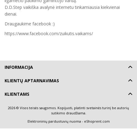
ilgamečio patikimo gamintojo vardą.
D.D.Step vaikiška avalynė internetu tinkamiausia kiekvienai
dienai.
Draugaukime facebook :)
https://www.facebook.com/zuikutis.vaikams/
INFORMACIJA
KLIENTŲ APTARNAVIMAS
KLIENTAMS
2026 © Visos teisės saugomos. Kopijuoti, platinti svetainės turinį be autorių
sutikimo draudžiama.
Elektroninių parduotuvių nuoma
-
eShoprent.com