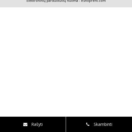
Elektroninių parduotuvių nuoma
-
eShoprent.com
Rašyti
Skambinti