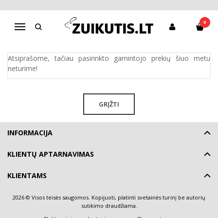
AVON
0
Navigacija
Pagrindinis
Pirkite pagal gamintoją
AVON
Atsiprašome, tačiau pasirinkto gamintojo prekių šiuo metu
neturime!
GRĮŽTI
INFORMACIJA
KLIENTŲ APTARNAVIMAS
KLIENTAMS
2026 © Visos teisės saugomos. Kopijuoti, platinti svetainės turinį be autorių
sutikimo draudžiama.