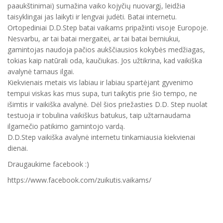
paaukštinimai) sumažina vaiko kojyčių nuovargį, leidžia
taisyklingai jas laikyti ir lengvai judėti. Batai internetu.
Ortopediniai D.D.Step batai vaikams pripažinti visoje Europoje.
Nesvarbu, ar tai batai mergaitei, ar tai batai berniukui,
gamintojas naudoja pačios aukščiausios kokybės medžiagas,
tokias kaip natūrali oda, kaučiukas. Jos užtikrina, kad vaikiška
avalynė tarnaus ilgai.
Kiekvienais metais vis labiau ir labiau spartėjant gyvenimo
tempui viskas kas mus supa, turi taikytis prie šio tempo, ne
išimtis ir vaikiška avalynė. Dėl šios priežasties D.D. Step nuolat
testuoja ir tobulina vaikiškus batukus, taip užtarnaudama
ilgamečio patikimo gamintojo vardą.
D.D.Step vaikiška avalynė internetu tinkamiausia kiekvienai
dienai.
Draugaukime facebook :)
https://www.facebook.com/zuikutis.vaikams/