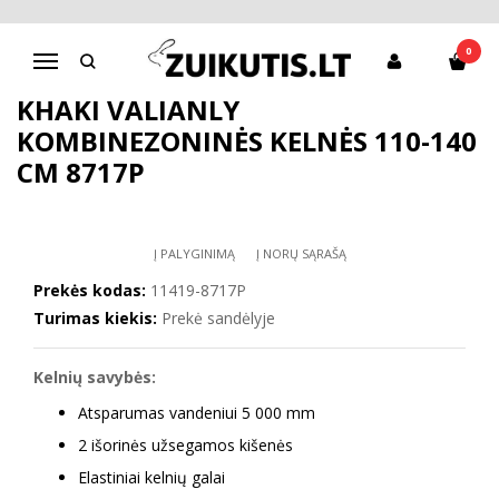
Pagrindinis
Apranga mergaitėms
Striukės, kombinezonai
Khaki Valianly kombinezoninės kelnės 110-140 cm 8717P
0
Navigacija
KHAKI VALIANLY
KOMBINEZONINĖS KELNĖS 110-140
CM 8717P
Į PALYGINIMĄ
Į NORŲ SĄRAŠĄ
Prekės kodas:
11419-8717P
Turimas kiekis:
Prekė sandėlyje
Kelnių savybės:
Atsparumas vandeniui 5 000 mm
2 išorinės užsegamos kišenės
Elastiniai kelnių galai