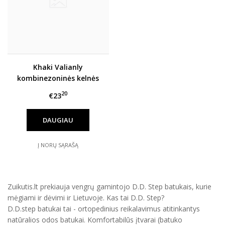
Khaki Valianly
kombinezoninės kelnės
110-140 cm 8717P
20
€23
DAUGIAU
Į NORŲ SĄRAŠĄ
Zuikutis.lt prekiauja vengrų gamintojo D.D. Step batukais, kurie
mėgiami ir dėvimi ir Lietuvoje. Kas tai D.D. Step?
D.D.step batukai tai - ortopedinius reikalavimus atitinkantys
natūralios odos batukai. Komfortabilūs įtvarai (batuko