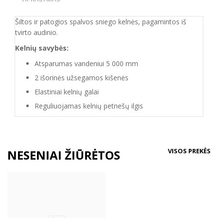
Šiltos ir patogios spalvos sniego kelnės, pagamintos iš
tvirto audinio.
Kelnių savybės:
Atsparumas vandeniui 5 000 mm
2 išorinės užsegamos kišenės
Elastiniai kelnių galai
Reguliuojamas kelnių petnešų ilgis
VISOS PREKĖS
NESENIAI ŽIŪRĖTOS