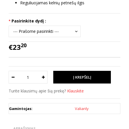
Reguliuojamas kelnių petnešų ilgis
Pasirinkite dydį :
20
€23
Turite klausimų apie šią prekę?
Klauskite
Gamintojas:
Valianly
APRAŠYMAS