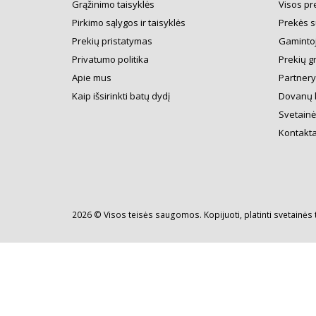
Grąžinimo taisyklės
Visos pr
Pirkimo sąlygos ir taisyklės
Prekės s
Prekių pristatymas
Gamintoj
Privatumo politika
Prekių g
Apie mus
Partner
Kaip išsirinkti batų dydį
Dovanų 
Svetainė
Kontakta
2026 © Visos teisės saugomos. Kopijuoti, platinti svetainės 