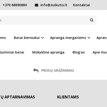
+370 68690884
info@zuikutis.lt
Kontaktai
etu neturime!
iems
Batai berniukui
Apranga mergaitėms
Apran
Guminiai batai
Mokyklinė apranga
Blog'as
Apie mu
PREKIŲ GRĄŽINIMAS
TŲ APTARNAVIMAS
KLIENTAMS