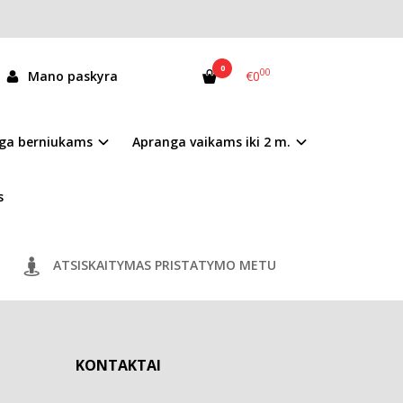
0
00
Mano paskyra
€0
ga berniukams
Apranga vaikams iki 2 m.
s
ATSISKAITYMAS PRISTATYMO METU
KONTAKTAI