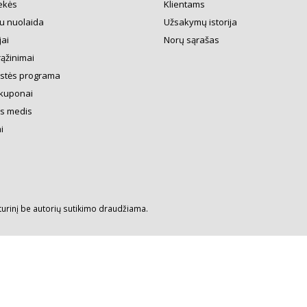
ekės
Klientams
u nuolaida
Užsakymų istorija
ai
Norų sąrašas
rąžinimai
ystės programa
kuponai
s medis
i
turinį be autorių sutikimo draudžiama.