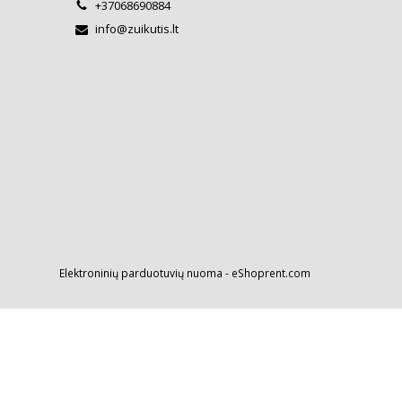
+37068690884
info@zuikutis.lt
Elektroninių parduotuvių nuoma
-
eShoprent.com