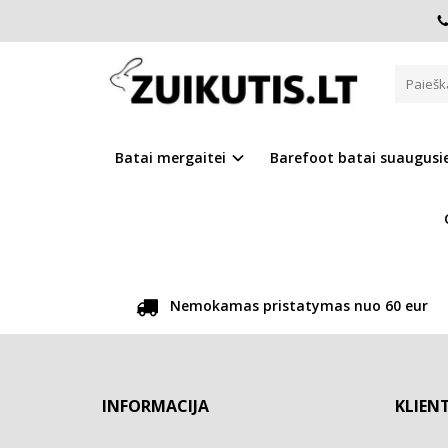
PAYIFANG
Pagrindinis
Pirkite pagal gamintoją
payifang
Atsiprašome, tačiau pasirinkto gamintojo prekių šiuo m
Batai mergaitei
Barefoot batai suaugus
GRĮŽTI
Nemokamas pristatymas nuo 60 eur
INFORMACIJA
KLIEN