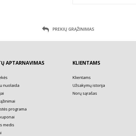
PREKIŲ GRĄŽINIMAS
TŲ APTARNAVIMAS
KLIENTAMS
ekės
Klientams
u nuolaida
Užsakymų istorija
ai
Norų sąrašas
rąžinimai
ystės programa
kuponai
s medis
i