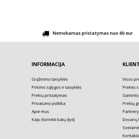
Nemokamas pristatymas nuo 60 eur
INFORMACIJA
KLIEN
Grąžinimo taisyklės
Visos pr
Pirkimo sąlygos ir taisyklės
Prekės s
Prekių pristatymas
Gamintoj
Privatumo politika
Prekių g
Apie mus
Partner
Kaip išsirinkti batų dydį
Dovanų 
Svetainė
Kontakta