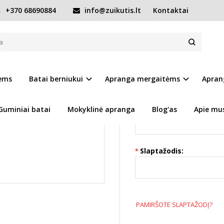
+370 68690884
info@zuikutis.lt
Kontaktai
Esamiems klientams
iems
Batai berniukui
Apranga mergaitėms
Apran
s, specialius pasiūlymus
El. pašto adresas:
Guminiai batai
Mokyklinė apranga
Blog'as
Apie mu
ūs galėsite apsipirkti
Slaptažodis:
PAMIRŠOTE SLAPTAŽODĮ?