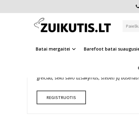
KLIENTŲ PRISIJUNGIMAS
Pagrindinis
Paskyra
Klientų prisijungimas
Naujiems klientams
Batai mergaitei
Barefoot batai suaugus
Susikurdami paskyrą sužinosite pirmieji apie akcija
skirtus tik registruotiems klientams! Užsiregistravę j
greičiau, sekti savo užsakymus, stebėti jų būsenas!
REGISTRUOTIS