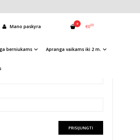
0
00
Mano paskyra
€0
ga berniukams
Apranga vaikams iki 2 m.
s