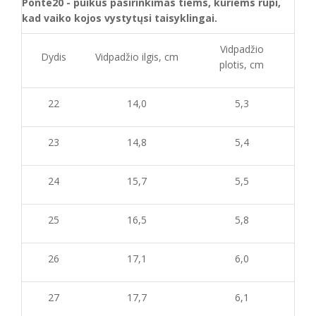
Ponte20 - puikus pasirinkimas tiems, kuriems rūpi,
kad vaiko kojos vystytųsi taisyklingai.
Vidpadžio
Dydis
Vidpadžio ilgis, cm
plotis, cm
22
14,0
5,3
23
14,8
5,4
24
15,7
5,5
25
16,5
5,8
26
17,1
6,0
27
17,7
6,1