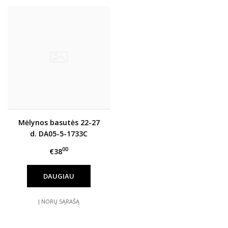
Mėlynos basutės 22-27
d. DA05-5-1733C
00
€38
DAUGIAU
Į NORŲ SĄRAŠĄ