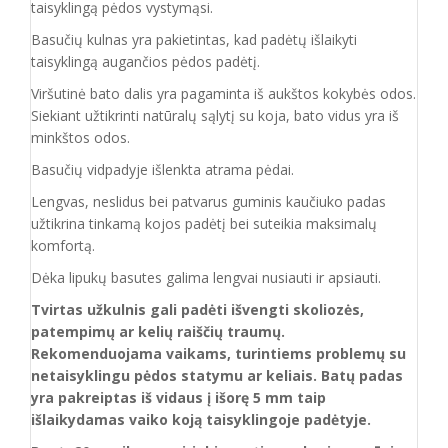
taisyklingą pėdos vystymąsi.
Basučių kulnas yra pakietintas, kad padėtų išlaikyti
taisyklingą augančios pėdos padėtį.
Viršutinė bato dalis yra pagaminta iš aukštos
kokybės odos.
Siekiant užtikrinti natūralų sąlytį su koja, bato vidus yra iš
minkštos odos.
Basučių vidpadyje išlenkta atrama pėdai.
Lengvas, neslidus bei patvarus guminis kaučiuko padas
užtikrina tinkamą kojos padėtį bei suteikia maksimalų
komfortą.
Dėka lipukų basutes galima lengvai nusiauti ir apsiauti.
Tvirtas užkulnis gali padėti išvengti skoliozės,
patempimų ar kelių raiščių traumų.
Rekomenduojama vaikams, turintiems problemų su
netaisyklingu pėdos statymu ar keliais. Batų padas
yra pakreiptas iš vidaus į išorę 5 mm taip
išlaikydamas vaiko koją taisyklingoje padėtyje.