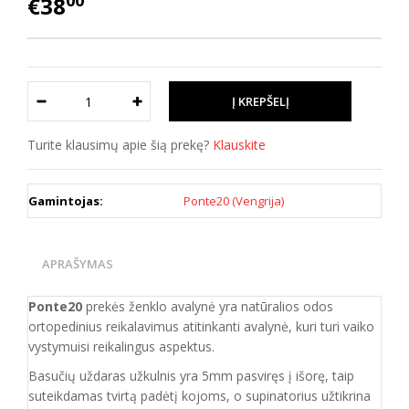
00
€38
Turite klausimų apie šią prekę?
Klauskite
Gamintojas:
Ponte20 (Vengrija)
APRAŠYMAS
Ponte20
prekės ženklo avalynė yra natūralios odos
ortopedinius reikalavimus atitinkanti
avalynė, kuri
turi vaiko
vystymuisi reikalingus aspektus.
Basučių uždaras užkulnis yra 5mm pasviręs į išorę, taip
suteikdamas tvirtą padėtį kojoms, o supinatorius užtikrina