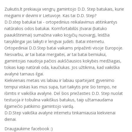
Zuikutis.lt prekiauja vengrų gamintojo D.D. Step batukais, kurie
mėgiami ir dėvimi ir Lietuvoje. Kas tai D.D. Step?
D.D.step batukai tai - ortopedinius reikalavimus atitinkantys
natūralios odos batukai. Komfortabilūs įtvarai (batuko
paaukštinimai) sumažina vaiko kojyčių nuovargį, leidžia
taisyklingai jas laikyti ir lengvai judėti. Batai internetu.
Ortopediniai D.D.Step batai vaikams pripažinti visoje Europoje.
Nesvarbu, ar tai batai mergaitei, ar tai batai berniukui,
gamintojas naudoja pačios aukščiausios kokybės medžiagas,
tokias kaip natūrali oda, kaučiukas. Jos užtikrina, kad vaikiška
avalynė tarnaus ilgai.
Kiekvienais metais vis labiau ir labiau spartėjant gyvenimo
tempui viskas kas mus supa, turi taikytis prie šio tempo, ne
išimtis ir vaikiška avalynė. Dėl šios priežasties D.D. Step nuolat
testuoja ir tobulina vaikiškus batukus, taip užtarnaudama
ilgamečio patikimo gamintojo vardą.
D.D.Step vaikiška avalynė internetu tinkamiausia kiekvienai
dienai.
Draugaukime facebook :)