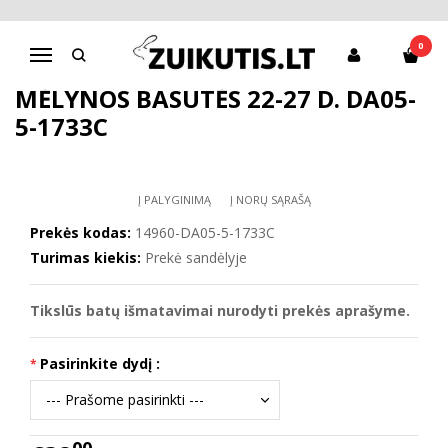
Pagrindinis
D.D.Step batai mergaitėms
Mėlynos basutės 22-27 d. DA05-5-1733C
0
Navigacija
MĖLYNOS BASUTĖS 22-27 D. DA05-
5-1733C
Į PALYGINIMĄ
Į NORŲ SĄRAŠĄ
Prekės kodas:
14960-DA05-5-1733C
Turimas kiekis:
Prekė sandėlyje
Tikslūs batų išmatavimai nurodyti prekės aprašyme.
Pasirinkite dydį :