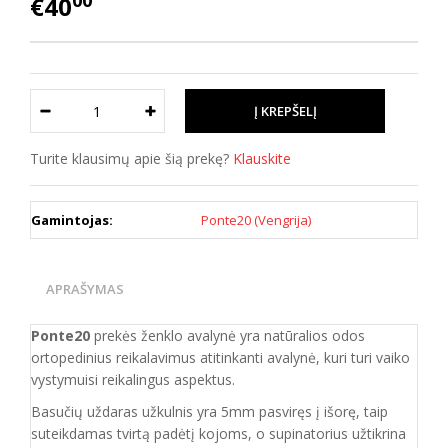
00
€40
Turite klausimų apie šią prekę?
Klauskite
Gamintojas:
Ponte20 (Vengrija)
APRAŠYMAS
Ponte20
prekės ženklo avalynė yra natūralios odos
ortopedinius reikalavimus atitinkanti
avalynė, kuri
turi vaiko
vystymuisi reikalingus aspektus.
Basučių uždaras užkulnis yra 5mm pasviręs į išorę, taip
suteikdamas tvirtą padėtį kojoms, o supinatorius užtikrina