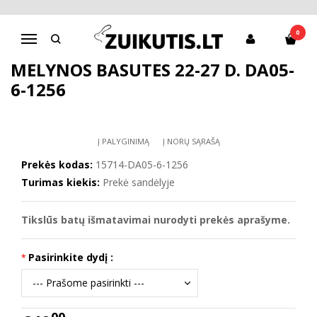
Pagrindinis
D.D.Step batai berniukams
Mėlynos basutės 22-27 d. DA05-6-1256
0
Navigacija
MĖLYNOS BASUTĖS 22-27 D. DA05-
6-1256
Į PALYGINIMĄ
Į NORŲ SĄRAŠĄ
Prekės kodas:
15714-DA05-6-1256
Turimas kiekis:
Prekė sandėlyje
Tikslūs batų išmatavimai nurodyti prekės aprašyme.
Pasirinkite dydį :