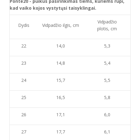
Ponte20 - puikus pasirinkimas tiems, kuriems rūpi,
kad vaiko kojos vystytųsi taisyklingai.
Vidpadžio
Dydis
Vidpadžio ilgis, cm
plotis, cm
22
14,0
5,3
23
14,8
5,4
24
15,7
5,5
25
16,5
5,8
26
17,1
6,0
27
17,7
6,1