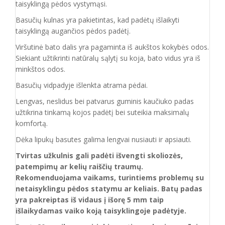
taisyklingą pėdos vystymąsi.
Basučių kulnas yra pakietintas, kad padėtų išlaikyti
taisyklingą augančios pėdos padėtį.
Viršutinė bato dalis yra pagaminta iš aukštos
kokybės odos.
Siekiant užtikrinti natūralų sąlytį su koja, bato vidus yra iš
minkštos odos.
Basučių vidpadyje išlenkta atrama pėdai.
Lengvas, neslidus bei patvarus guminis kaučiuko padas
užtikrina tinkamą kojos padėtį bei suteikia maksimalų
komfortą.
Dėka lipukų basutes galima lengvai nusiauti ir apsiauti.
Tvirtas užkulnis gali padėti išvengti skoliozės,
patempimų ar kelių raiščių traumų.
Rekomenduojama vaikams, turintiems problemų su
netaisyklingu pėdos statymu ar keliais. Batų padas
yra pakreiptas iš vidaus į išorę 5 mm taip
išlaikydamas vaiko koją taisyklingoje padėtyje.