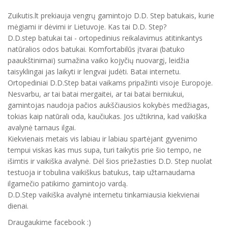
Zuikutis.lt prekiauja vengrų gamintojo D.D. Step batukais, kurie
mėgiami ir dėvimi ir Lietuvoje. Kas tai D.D. Step?
D.D.step batukai tai - ortopedinius reikalavimus atitinkantys
natūralios odos batukai. Komfortabilūs įtvarai (batuko
paaukštinimai) sumažina vaiko kojyčių nuovargį, leidžia
taisyklingai jas laikyti ir lengvai judėti. Batai internetu.
Ortopediniai D.D.Step batai vaikams pripažinti visoje Europoje.
Nesvarbu, ar tai batai mergaitei, ar tai batai berniukui,
gamintojas naudoja pačios aukščiausios kokybės medžiagas,
tokias kaip natūrali oda, kaučiukas. Jos užtikrina, kad vaikiška
avalynė tarnaus ilgai.
Kiekvienais metais vis labiau ir labiau spartėjant gyvenimo
tempui viskas kas mus supa, turi taikytis prie šio tempo, ne
išimtis ir vaikiška avalynė. Dėl šios priežasties D.D. Step nuolat
testuoja ir tobulina vaikiškus batukus, taip užtarnaudama
ilgamečio patikimo gamintojo vardą.
D.D.Step vaikiška avalynė internetu tinkamiausia kiekvienai
dienai.
Draugaukime facebook :)