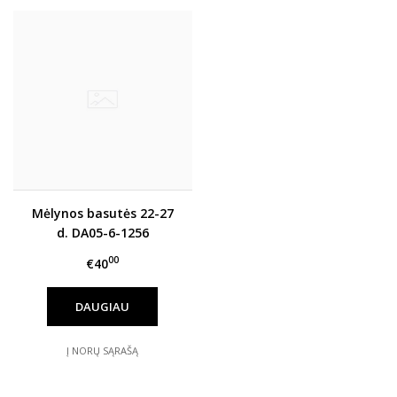
Mėlynos basutės 22-27
d. DA05-6-1256
00
€40
DAUGIAU
Į NORŲ SĄRAŠĄ