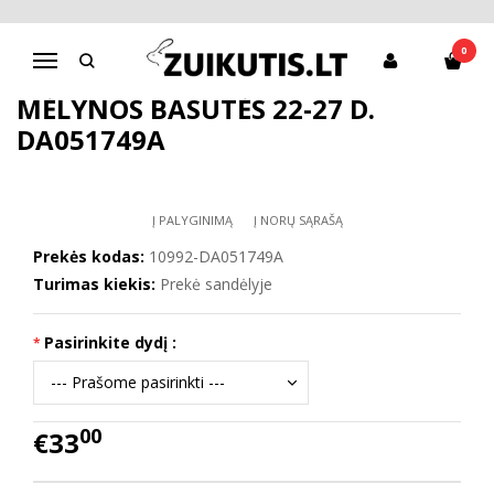
Pagrindinis
Batai berniukui
D.D.Step batai berniukams
Mėlynos basutės 22-27 d. DA051749A
0
Navigacija
MĖLYNOS BASUTĖS 22-27 D.
DA051749A
Į PALYGINIMĄ
Į NORŲ SĄRAŠĄ
Prekės kodas:
10992-DA051749A
Turimas kiekis:
Prekė sandėlyje
Pasirinkite dydį :
00
€33