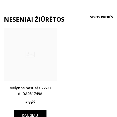
VISOS PREKĖS
NESENIAI ŽIŪRĖTOS
Mėlynos basutės 22-27
d. DA051749A
00
€33
DAUGIAU