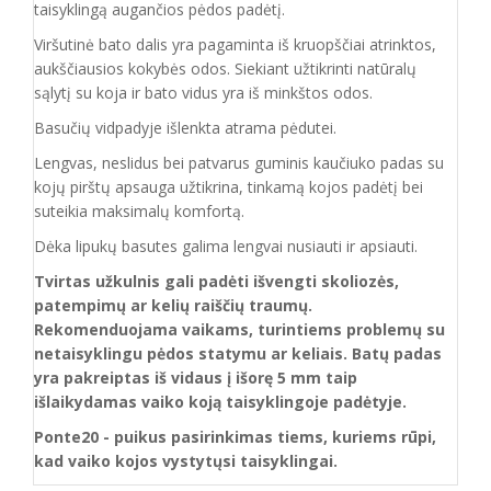
taisyklingą augančios pėdos padėtį.
Viršutinė bato dalis yra pagaminta iš kruopščiai atrinktos,
aukščiausios kokybės odos. Siekiant užtikrinti natūralų
sąlytį su koja ir bato vidus yra iš minkštos odos.
Basučių vidpadyje išlenkta atrama pėdutei.
Lengvas, neslidus bei patvarus guminis kaučiuko padas su
kojų pirštų apsauga užtikrina, tinkamą kojos padėtį bei
suteikia maksimalų komfortą.
Dėka lipukų basutes galima lengvai nusiauti ir apsiauti.
Tvirtas užkulnis gali padėti išvengti skoliozės,
patempimų ar kelių raiščių traumų.
Rekomenduojama vaikams, turintiems problemų su
netaisyklingu pėdos statymu ar keliais. Batų padas
yra pakreiptas iš vidaus į išorę 5 mm taip
išlaikydamas vaiko koją taisyklingoje padėtyje.
Ponte20 - puikus pasirinkimas tiems, kuriems rūpi,
kad vaiko kojos vystytųsi taisyklingai.