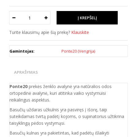
Turite klausimų apie šią prekę?
Klauskite
Gamintojas:
Ponte20 (Vengrija)
APRAŠYMAS
Ponte20
prekės ženklo avalynė yra natūralios odos
ortopedinė avalynė, kuri atitinka vaiko vystymuisi
reikalingus aspektus.
Basučių uždaras užkulnis yra pasviręs į išorę, taip
suteikdamas tvirtą padėtį kojoms, o supinatorius užtikrina
taisyklingą pėdos vystymąsi.
Basučių kulnas yra pakietintas, kad padėtų išlaikyti