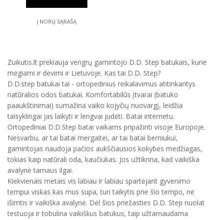
Į NORŲ SĄRAŠĄ
Zuikutis.lt prekiauja vengrų gamintojo D.D. Step batukais, kurie
mėgiami ir dėvimi ir Lietuvoje. Kas tai D.D. Step?
D.D.step batukai tai - ortopedinius reikalavimus atitinkantys
natūralios odos batukai. Komfortabilūs įtvarai (batuko
paaukštinimai) sumažina vaiko kojyčių nuovargį, leidžia
taisyklingai jas laikyti ir lengvai judėti. Batai internetu.
Ortopediniai D.D.Step batai vaikams pripažinti visoje Europoje.
Nesvarbu, ar tai batai mergaitei, ar tai batai berniukui,
gamintojas naudoja pačios aukščiausios kokybės medžiagas,
tokias kaip natūrali oda, kaučiukas. Jos užtikrina, kad vaikiška
avalynė tarnaus ilgai.
Kiekvienais metais vis labiau ir labiau spartėjant gyvenimo
tempui viskas kas mus supa, turi taikytis prie šio tempo, ne
išimtis ir vaikiška avalynė. Dėl šios priežasties D.D. Step nuolat
testuoja ir tobulina vaikiškus batukus, taip užtarnaudama