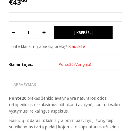
00
€43
Turite klausimų apie šią prekę?
Klauskite
Gamintojas:
Ponte20 (Vengrija)
APRAŠYMAS
Ponte20
prekės ženklo avalynė yra natūralios odos
ortopedinius reikalavimus atitinkanti
avalynė, kuri
turi vaiko
vystymuisi reikalingus aspektus.
Basučių uždaras užkulnis yra 5mm pasviręs į išorę, taip
suteikdamas tvirtą padėtį kojoms, o supinatorius užtikrina