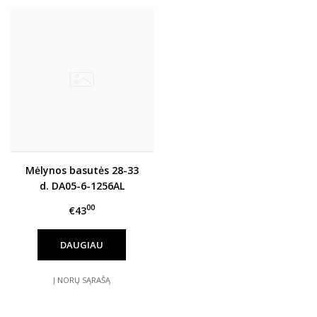
Mėlynos basutės 28-33
d. DA05-6-1256AL
00
€43
DAUGIAU
Į NORŲ SĄRAŠĄ