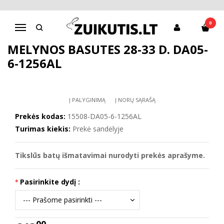
Pagrindinis
D.D.Step batai berniukams
Mėlynos basutės 28-33 d. DA05-6-1256AL
0
Navigacija
MĖLYNOS BASUTĖS 28-33 D. DA05-
6-1256AL
Į PALYGINIMĄ
Į NORŲ SĄRAŠĄ
Prekės kodas:
15508-DA05-6-1256AL
Turimas kiekis:
Prekė sandėlyje
Tikslūs batų išmatavimai nurodyti prekės aprašyme.
Pasirinkite dydį :