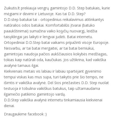
Zuikutis.lt prekiauja vengrų gamintojo D.D. Step batukais, kurie
mėgiami ir dėvimi ir Lietuvoje. Kas tai D.D. Step?
D.D.step batukai tai - ortopedinius reikalavimus atitinkantys
natūralios odos batukai. Komfortabilūs įtvarai (batuko
paaukštinimai) sumažina vaiko kojyčių nuovargį, leidžia
taisyklingai jas laikyti ir lengvai judėti. Batai internetu.
Ortopediniai D.D.Step batai vaikams pripažinti visoje Europoje.
Nesvarbu, ar tai batai mergaitei, ar tai batai berniukui,
gamintojas naudoja pačios aukščiausios kokybės medžiagas,
tokias kaip natūrali oda, kaučiukas. Jos užtikrina, kad vaikiška
avalynė tarnaus ilgai.
Kiekvienais metais vis labiau ir labiau spartėjant gyvenimo
tempui viskas kas mus supa, turi taikytis prie šio tempo, ne
išimtis ir vaikiška avalynė. Dėl šios priežasties D.D. Step nuolat
testuoja ir tobulina vaikiškus batukus, taip užtarnaudama
ilgamečio patikimo gamintojo vardą.
D.D.Step vaikiška avalynė internetu tinkamiausia kiekvienai
dienai.
Draugaukime facebook :)