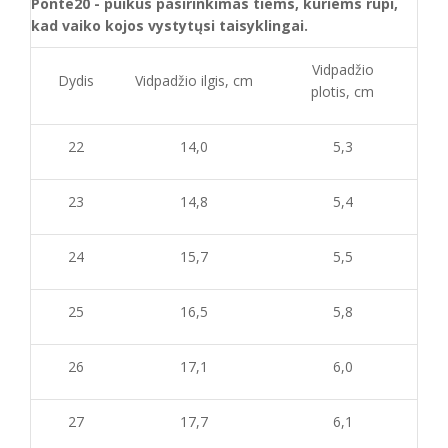
Ponte20 - puikus pasirinkimas tiems, kuriems rūpi,
kad vaiko kojos vystytųsi taisyklingai.
Vidpadžio
Dydis
Vidpadžio ilgis, cm
plotis, cm
22
14,0
5,3
23
14,8
5,4
24
15,7
5,5
25
16,5
5,8
26
17,1
6,0
27
17,7
6,1