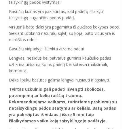
taisyklingą pėdos vystymąsi.
Basučių kulnas yra pakietintas, kad padėtų išlaikyti
taisyklingą augančios pėdos padėtį.
Viršutinė bato dalis yra pagaminta iš aukštos
kokybės odos.
Siekiant užtikrinti natūralų sąlytį su koja, bato vidus yra iš
minkštos odos.
Basučių vidpadyje išlenkta atrama pėdai.
Lengvas, neslidus bei patvarus guminis kaučiuko padas
užtikrina tinkamą kojos padėtį bei suteikia maksimalų
komfortą.
Dėka lipukų basutes galima lengvai nusiauti ir apsiauti.
Tvirtas užkulnis gali padėti išvengti skoliozės,
patempimų ar kelių raiščių traumų.
Rekomenduojama vaikams, turintiems problemų su
netaisyklingu pėdos statymu ar keliais. Batų padas
yra pakreiptas iš vidaus į išorę 5 mm taip
išlaikydamas vaiko koją taisyklingoje padėtyje.