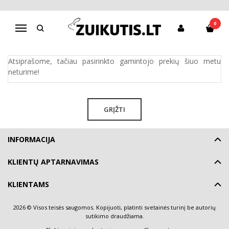
NIMBLE
0
Navigacija
Pagrindinis
Pirkite pagal gamintoją
Nimble
Atsiprašome, tačiau pasirinkto gamintojo prekių šiuo metu
neturime!
GRĮŽTI
INFORMACIJA
KLIENTŲ APTARNAVIMAS
KLIENTAMS
2026 © Visos teisės saugomos. Kopijuoti, platinti svetainės turinį be autorių
sutikimo draudžiama.