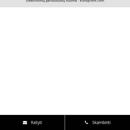
Elektroninių parduotuvių nuoma
-
eShoprent.com
Rašyti
Skambinti