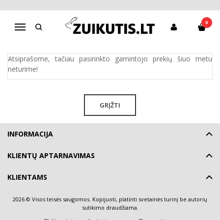
NOVA
0
Navigacija
Pagrindinis
Pirkite pagal gamintoją
Nova
Atsiprašome, tačiau pasirinkto gamintojo prekių šiuo metu
neturime!
GRĮŽTI
INFORMACIJA
KLIENTŲ APTARNAVIMAS
KLIENTAMS
2026 © Visos teisės saugomos. Kopijuoti, platinti svetainės turinį be autorių
sutikimo draudžiama.