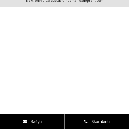
Elektroninių parduotuvių nuoma
-
eShoprent.com
Rašyti
Skambinti