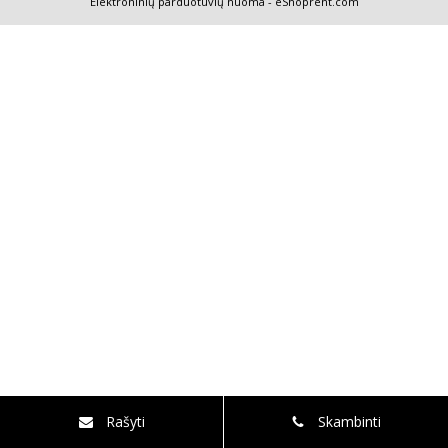
Elektroninių parduotuvių nuoma
-
eShoprent.com
Rašyti
Skambinti