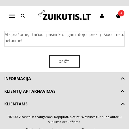
PEPPA PIG
0
Navigacija
Pagrindinis
Pirkite pagal gamintoją
Peppa Pig
Atsiprašome, tačiau pasirinkto gamintojo prekių šiuo metu
neturime!
GRĮŽTI
INFORMACIJA
KLIENTŲ APTARNAVIMAS
KLIENTAMS
2026 © Visos teisės saugomos. Kopijuoti, platinti svetainės turinį be autorių
sutikimo draudžiama.