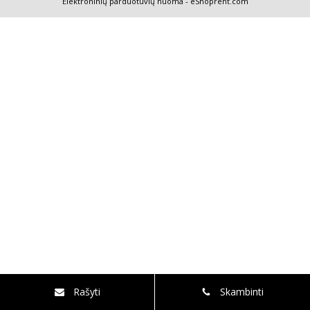
Elektroninių parduotuvių nuoma
-
eShoprent.com
Rašyti
Skambinti