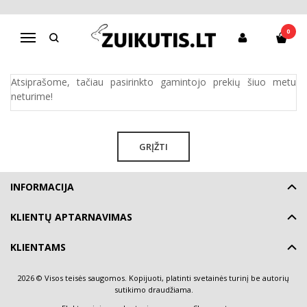
TEENY WEENY
0
Navigacija
Pagrindinis
Pirkite pagal gamintoją
Teeny Weeny
Atsiprašome, tačiau pasirinkto gamintojo prekių šiuo metu
neturime!
GRĮŽTI
INFORMACIJA
KLIENTŲ APTARNAVIMAS
KLIENTAMS
2026 © Visos teisės saugomos. Kopijuoti, platinti svetainės turinį be autorių
sutikimo draudžiama.