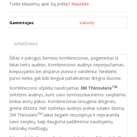
Turite klausimų apie šią prekę?
Klauskite
Gamintojas:
Valianly
APRAŠYMAS
Šiltas ir patogus žieminis kombinezonas, pagamintas iš
labai tvirto audinio. Kombinezono audinys neperpučiamas,
kvėpuojantis bei atsparus purvui ir vandeniui. Nedidelis
purvo kiekis gali būti lengvai pašalinamas drėgna šluoste.
TM
Kombinezono užpildui naudojamas
3M Thinsulate
sintetinis audinys, kuris savo termoizoliacinėmis savybėmis
lenkia ančių pūkus. Kombinezonai nesugeria drėgmės,
greitai džiūsta. Net sudrėkęs audinys puikiai sulaiko šilumą.
TM
3M Thinsulate
laikui bėgant nesusiploja ir nepraranda
savo savybių, kaip dauguma pašiltinimui naudojamų
natūralių medžiagų.