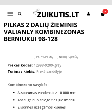
Pagrindinis
Apranga berniukams
Striukės, kombinezonai
Pilkas 2 dalių žieminis VALIANLY kombinezonas berniukui 98-128
0
Navigacija
PILKAS 2 DALIŲ ŽIEMINIS
VALIANLY KOMBINEZONAS
BERNIUKUI 98-128
Į PALYGINIMĄ
Į NORŲ SĄRAŠĄ
Prekės kodas:
12998-9209-grey
Turimas kiekis:
Prekė sandėlyje
Kombinezono savybės:
Atsparumas vandeniui: > 10 000 mm
Apsauga nuo sniego ties juosmeniu
2 išorinės užsegamos kišenės