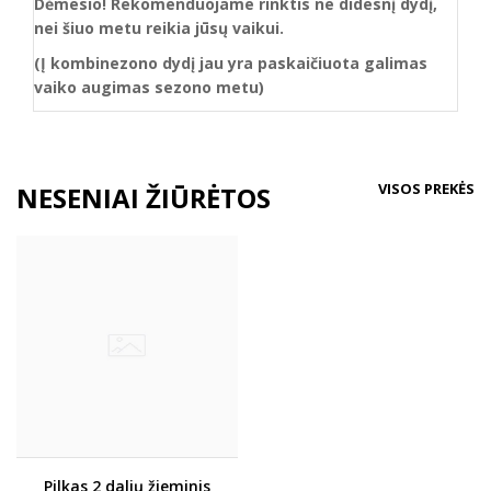
Dėmesio!
Rekomenduojame rinktis ne didesnį dydį,
nei šiuo metu reikia jūsų vaikui.
(Į kombinezono dydį jau yra paskaičiuota galimas
vaiko augimas sezono metu)
VISOS PREKĖS
NESENIAI ŽIŪRĖTOS
Pilkas 2 dalių žieminis