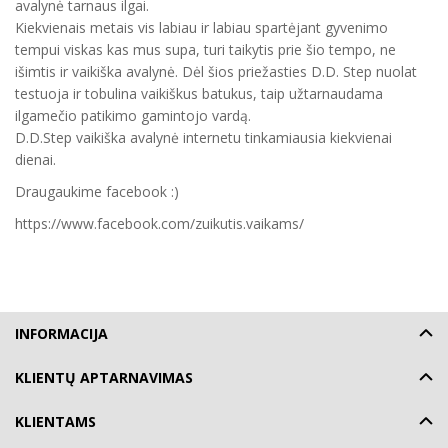
avalynė tarnaus ilgai.
Kiekvienais metais vis labiau ir labiau spartėjant gyvenimo
tempui viskas kas mus supa, turi taikytis prie šio tempo, ne
išimtis ir vaikiška avalynė. Dėl šios priežasties D.D. Step nuolat
testuoja ir tobulina vaikiškus batukus, taip užtarnaudama
ilgamečio patikimo gamintojo vardą.
D.D.Step vaikiška avalynė internetu tinkamiausia kiekvienai
dienai.
Draugaukime facebook :)
https://www.facebook.com/zuikutis.vaikams/
INFORMACIJA
KLIENTŲ APTARNAVIMAS
KLIENTAMS