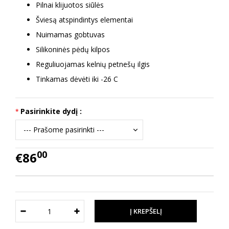
Pilnai klijuotos siūlės
Šviesą atspindintys elementai
Nuimamas gobtuvas
Silikoninės pėdų kilpos
Reguliuojamas kelnių petnešų ilgis
Tinkamas dėvėti iki -26 C
Pasirinkite dydį :
00
€86