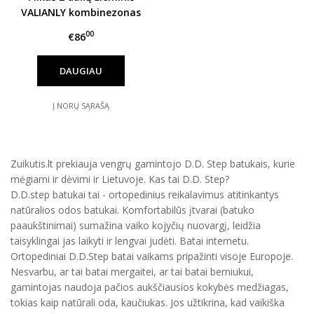
VALIANLY kombinezonas
berniukui 98-128
00
€86
DAUGIAU
Į NORŲ SĄRAŠĄ
Zuikutis.lt prekiauja vengrų gamintojo D.D. Step batukais, kurie
mėgiami ir dėvimi ir Lietuvoje. Kas tai D.D. Step?
D.D.step batukai tai - ortopedinius reikalavimus atitinkantys
natūralios odos batukai. Komfortabilūs įtvarai (batuko
paaukštinimai) sumažina vaiko kojyčių nuovargį, leidžia
taisyklingai jas laikyti ir lengvai judėti. Batai internetu.
Ortopediniai D.D.Step batai vaikams pripažinti visoje Europoje.
Nesvarbu, ar tai batai mergaitei, ar tai batai berniukui,
gamintojas naudoja pačios aukščiausios kokybės medžiagas,
tokias kaip natūrali oda, kaučiukas. Jos užtikrina, kad vaikiška