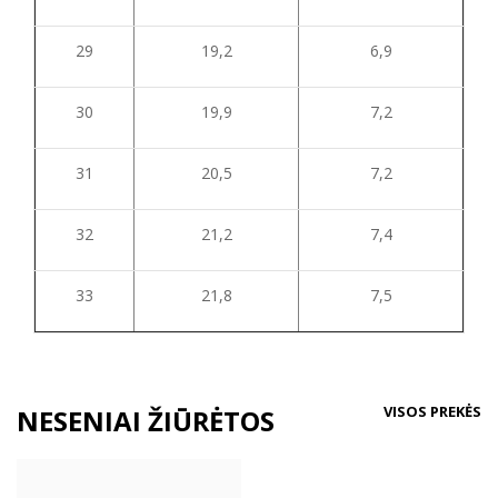
29
19,2
6,9
30
19,9
7,2
31
20,5
7,2
32
21,2
7,4
33
21,8
7,5
VISOS PREKĖS
NESENIAI ŽIŪRĖTOS