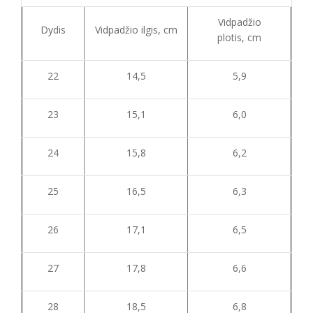
Vidpadžio
Dydis
Vidpadžio ilgis, cm
plotis, cm
22
14,5
5,9
23
15,1
6,0
24
15,8
6,2
25
16,5
6,3
26
17,1
6,5
27
17,8
6,6
28
18,5
6,8