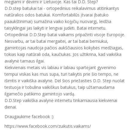
mėgiami ir dėvimi ir Lietuvoje. Kas tai D.D. Step?
D.D.step batukai tai - ortopedinius reikalavimus atitinkantys
natūralios odos batukai. Komfortabilūs įtvarai (batuko
paaukštinimai) sumažina vaiko kojyčių nuovargį, leidžia
taisyklingai jas laikyti ir lengvai judėti. Batai internetu.
Ortopediniai D.D.Step batai vaikams pripažinti visoje Europoje.
Nesvarbu, ar tai batai mergaitei, ar tai batai berniukui,
gamintojas naudoja pačios aukščiausios kokybės medžiagas,
tokias kaip natūrali oda, kaučiukas. Jos užtikrina, kad vaikiška
avalynė tarnaus ilgai.
Kiekvienais metais vis labiau ir labiau spartėjant gyvenimo
tempui viskas kas mus supa, turi taikytis prie šio tempo, ne
išimtis ir vaikiška avalynė. Dėl šios priežasties D.D. Step nuolat
testuoja ir tobulina vaikiškus batukus, taip užtarnaudama
ilgamečio patikimo gamintojo vardą.
D.D.Step vaikiška avalynė internetu tinkamiausia kiekvienai
dienai.
Draugaukime facebook :)
https://www.facebook.com/zuikutis.vaikams/