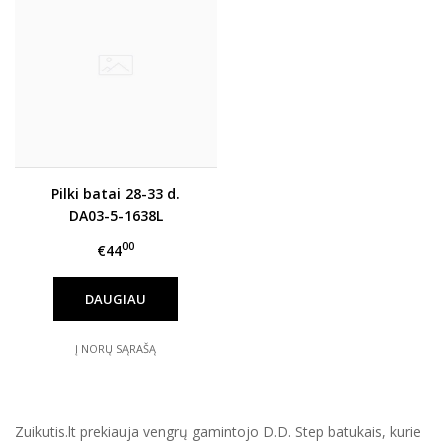
Pilki batai 28-33 d.
DA03-5-1638L
00
€44
DAUGIAU
Į NORŲ SĄRAŠĄ
Zuikutis.lt prekiauja vengrų gamintojo D.D. Step batukais, kurie