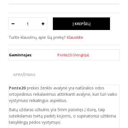
Turite klausimų apie šią prekę?
Klauskite
Gamintojas:
Ponte20 (Vengrija)
APRAŠYMAS
Ponte20
prekės ženklo avalynė yra natūralios odos
ortopedinius reikalavimus atitinkanti
avalynė, kuri
turi vaiko
vystymuisi reikalingus aspektus.
Batų uždaras užkulnis yra 5mm pasviręs į išorę, taip
suteikdamas tvirtą padėtį kojoms, o supinatorius užtikrina
taisyklingą pėdos vystymąsi.