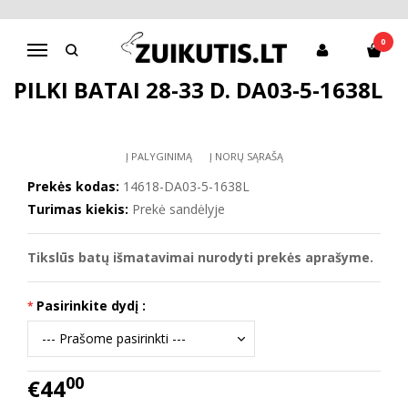
Pagrindinis
Batai mergaitei
D.D.Step batai mergaitėms
Pilki batai 28-33 d. DA03-5-1638L
0
Navigacija
PILKI BATAI 28-33 D. DA03-5-1638L
Į PALYGINIMĄ
Į NORŲ SĄRAŠĄ
Prekės kodas:
14618-DA03-5-1638L
Turimas kiekis:
Prekė sandėlyje
Tikslūs batų išmatavimai nurodyti prekės aprašyme.
Pasirinkite dydį :
00
€44