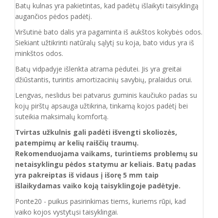
Batų kulnas yra pakietintas, kad padėtų išlaikyti taisyklingą
augančios pėdos padėtį.
Viršutinė bato dalis yra pagaminta iš aukštos
kokybės odos.
Siekiant užtikrinti natūralų sąlytį su koja, bato vidus yra iš
minkštos odos.
Batų vidpadyje išlenkta atrama pėdutei. Jis yra greitai
džiūstantis, turintis amortizacinių savybių, pralaidus orui.
Lengvas, neslidus bei patvarus guminis kaučiuko padas su
kojų pirštų apsauga užtikrina, tinkamą kojos padėtį bei
suteikia maksimalų komfortą.
Tvirtas užkulnis gali padėti išvengti skoliozės,
patempimų ar kelių raiščių traumų.
Rekomenduojama vaikams, turintiems problemų su
netaisyklingu pėdos statymu ar keliais. Batų padas
yra pakreiptas iš vidaus į išorę 5 mm taip
išlaikydamas vaiko koją taisyklingoje padėtyje.
Ponte20 - puikus pasirinkimas tiems, kuriems rūpi, kad
vaiko kojos vystytųsi taisyklingai.