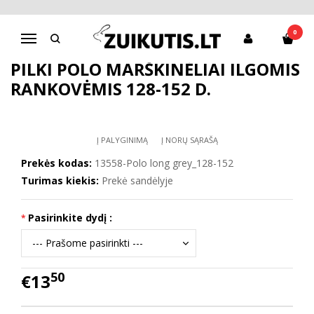
Pagrindinis
Apranga berniukams
Marškiniai, marškinėliai
Pilki POLO marškinėliai ilgomis rankovėmis 128-152 d.
0
Navigacija
PILKI POLO MARŠKINĖLIAI ILGOMIS
RANKOVĖMIS 128-152 D.
Į PALYGINIMĄ
Į NORŲ SĄRAŠĄ
Prekės kodas:
13558-Polo long grey_128-152
Turimas kiekis:
Prekė sandėlyje
Pasirinkite dydį :
50
€13