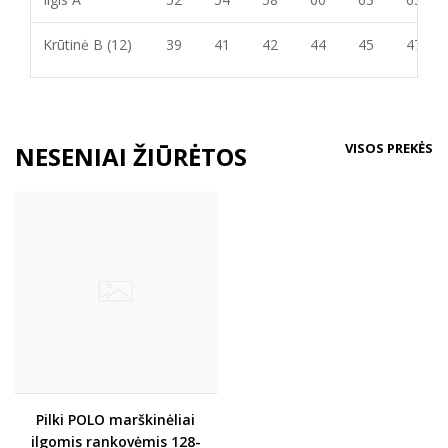
Krūtinė B (12)
39
41
42
44
45
47
VISOS PREKĖS
NESENIAI ŽIŪRĖTOS
Pilki POLO marškinėliai
ilgomis rankovėmis 128-