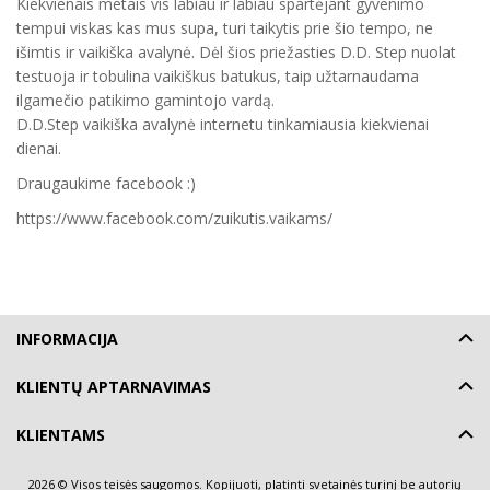
Kiekvienais metais vis labiau ir labiau spartėjant gyvenimo
tempui viskas kas mus supa, turi taikytis prie šio tempo, ne
išimtis ir vaikiška avalynė. Dėl šios priežasties D.D. Step nuolat
testuoja ir tobulina vaikiškus batukus, taip užtarnaudama
ilgamečio patikimo gamintojo vardą.
D.D.Step vaikiška avalynė internetu tinkamiausia kiekvienai
dienai.
Draugaukime facebook :)
https://www.facebook.com/zuikutis.vaikams/
INFORMACIJA
KLIENTŲ APTARNAVIMAS
KLIENTAMS
2026 © Visos teisės saugomos. Kopijuoti, platinti svetainės turinį be autorių