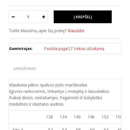
Turite klausimų apie šią prekę?
Klauskite
Gamintojas:
Pasiūta pagal LT Vaikas užsakymą
APRAŠYMAS
Klasikiniai pilkos spalvos polo marškinėliai
ilgomis rankovėmis, tinkantys į mokyklą ir laisvalaikiui.
Puikiai dėvisi, neišsitampo. Pagaminti iš kokybiško
medvilnės ir elastano audinio.
128
134
140
146
152
158
Ilgis A
52
54
58
60
63
65