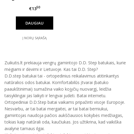
152 d.
50
€13
DAUGIAU
Į NORŲ SĄRAŠĄ
Zuikutis.lt prekiauja vengrų gamintojo D.D. Step batukais, kurie
mėgiami ir dėvimi ir Lietuvoje. Kas tai D.D. Step?
D.D.step batukai tai - ortopedinius reikalavimus atitinkantys
natūralios odos batukai. Komfortabilūs įtvarai (batuko
paaukštinimai) sumažina vaiko kojyčių nuovargį, leidžia
taisyklingai jas laikyti ir lengvai judėti. Batai internetu.
Ortopediniai D.D.Step batai vaikams pripažinti visoje Europoje.
Nesvarbu, ar tai batai mergaitei, ar tai batai berniukui,
gamintojas naudoja pačios aukščiausios kokybės medžiagas,
tokias kaip natūrali oda, kaučiukas. Jos užtikrina, kad vaikiška
avalynė tarnaus ilgai.