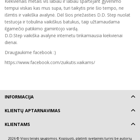
Kiekvienais metais vis labiau ir labiau spartėjant gyvenimo
tempui viskas kas mus supa, turi taikytis prie šio tempo, ne
išimtis ir vaikiška avalynė. Dėl šios priežasties D.D. Step nuolat
testuoja ir tobulina vaikiškus batukus, taip užtarnaudama
ilgamečio patikimo gamintojo vardą.
D.D.Step vaikiška avalynė internetu tinkamiausia kiekvienai
dienai.
Draugaukime facebook :)
https://www.facebook.com/zuikutis.vaikams/
INFORMACIJA
KLIENTŲ APTARNAVIMAS
KLIENTAMS
2026 © Visos teisės saugomos. Kopijuoti, platinti svetainės turinį be autorių