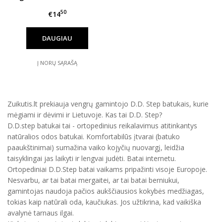
182 d.
50
€14
DAUGIAU
Į NORŲ SĄRAŠĄ
Zuikutis.lt prekiauja vengrų gamintojo D.D. Step batukais, kurie
mėgiami ir dėvimi ir Lietuvoje. Kas tai D.D. Step?
D.D.step batukai tai - ortopedinius reikalavimus atitinkantys
natūralios odos batukai. Komfortabilūs įtvarai (batuko
paaukštinimai) sumažina vaiko kojyčių nuovargį, leidžia
taisyklingai jas laikyti ir lengvai judėti. Batai internetu.
Ortopediniai D.D.Step batai vaikams pripažinti visoje Europoje.
Nesvarbu, ar tai batai mergaitei, ar tai batai berniukui,
gamintojas naudoja pačios aukščiausios kokybės medžiagas,
tokias kaip natūrali oda, kaučiukas. Jos užtikrina, kad vaikiška
avalynė tarnaus ilgai.