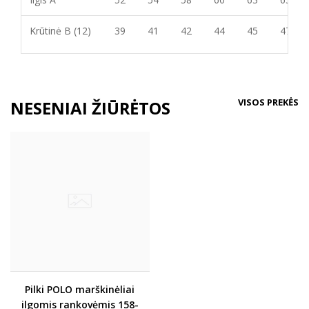
Krūtinė B (12)
39
41
42
44
45
47
VISOS PREKĖS
NESENIAI ŽIŪRĖTOS
Pilki POLO marškinėliai
ilgomis rankovėmis 158-