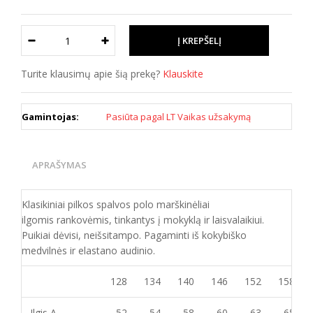
Turite klausimų apie šią prekę?
Klauskite
Gamintojas:
Pasiūta pagal LT Vaikas užsakymą
APRAŠYMAS
Klasikiniai pilkos spalvos polo marškinėliai
ilgomis rankovėmis, tinkantys į mokyklą ir laisvalaikiui.
Puikiai dėvisi, neišsitampo. Pagaminti iš kokybiško
medvilnės ir elastano audinio.
128
134
140
146
152
158
Ilgis A
52
54
58
60
63
65