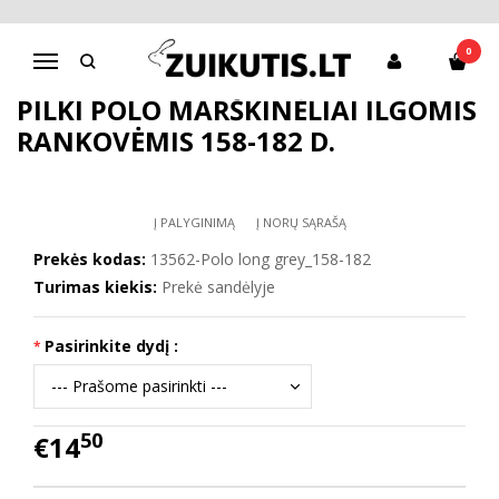
Pagrindinis
Apranga berniukams
Marškiniai, marškinėliai
Pilki POLO marškinėliai ilgomis rankovėmis 158-182 d.
0
Navigacija
PILKI POLO MARŠKINĖLIAI ILGOMIS
RANKOVĖMIS 158-182 D.
Į PALYGINIMĄ
Į NORŲ SĄRAŠĄ
Prekės kodas:
13562-Polo long grey_158-182
Turimas kiekis:
Prekė sandėlyje
Pasirinkite dydį :
50
€14