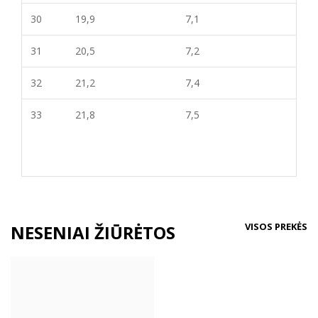
30
19,9
7,1
31
20,5
7,2
32
21,2
7,4
33
21,8
7,5
VISOS PREKĖS
NESENIAI ŽIŪRĖTOS