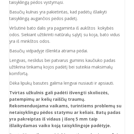
taisyklingą pėdos vystymąsi.
Basučių kulnas yra pakietintas, kad padėtų išlaikyti
taisyklingą augančios pėdos padėtį.
Viršutinė bato dalis yra pagaminta iš aukštos kokybės
odos. Siekiant užtikrinti natūralų sąlytį su koja, bato vidus
yra iš minkštos odos.
Basučių vidpadyje išlenkta atrama pėdai.
Lengvas, neslidus bei patvarus guminis kaučiuko padas
užtikrina tinkamą kojos padėtį bei suteikia maksimalų
komfortą.
Dėka lipukų basutes galima lengvai nusiauti ir apsiauti.
Tvirtas užkulnis gali padėti išvengti skoliozės,
patempimų ar kelių raiščių traumų.
Rekomenduojama vaikams, turintiems problemų su
netaisyklingu pėdos statymu ar keliais. Batų padas
yra pakreiptas iš vidaus į išorę 5 mm taip
išlaikydamas vaiko koją taisyklingoje padėtyje.