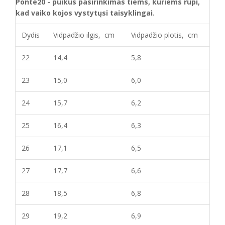
Ponte20 - puikus pasirinkimas tiems, kuriems rūpi,
kad vaiko kojos vystytųsi taisyklingai.
Dydis
Vidpadžio ilgis, cm
Vidpadžio plotis, cm
22
14,4
5,8
23
15,0
6,0
24
15,7
6,2
25
16,4
6,3
26
17,1
6,5
27
17,7
6,6
28
18,5
6,8
29
19,2
6,9