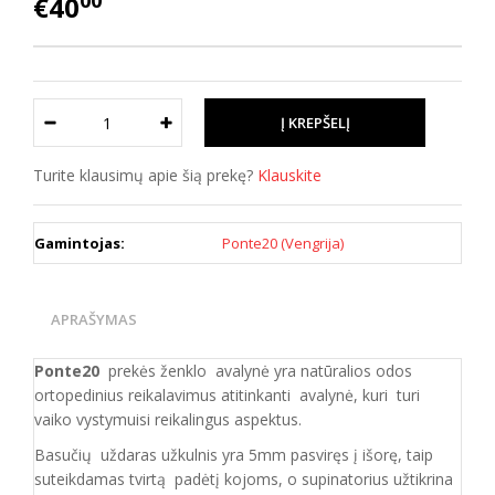
00
€40
Turite klausimų apie šią prekę?
Klauskite
Gamintojas:
Ponte20 (Vengrija)
APRAŠYMAS
Ponte20
prekės ženklo avalynė yra natūralios odos
ortopedinius reikalavimus atitinkanti avalynė, kuri turi
vaiko vystymuisi reikalingus aspektus.
Basučių uždaras užkulnis yra 5mm pasviręs į išorę, taip
suteikdamas tvirtą padėtį kojoms, o supinatorius užtikrina