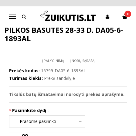
Pagrindinis
D.D.Step batai berniukams
Pilkos basutės 28-33 d. DA05-6-1893AL
0
Navigacija
PILKOS BASUTĖS 28-33 D. DA05-6-
1893AL
Į PALYGINIMĄ
Į NORŲ SĄRAŠĄ
Prekės kodas:
15799-DA05-6-1893AL
Turimas kiekis:
Prekė sandėlyje
Tikslūs batų išmatavimai nurodyti prekės aprašyme.
Pasirinkite dydį :