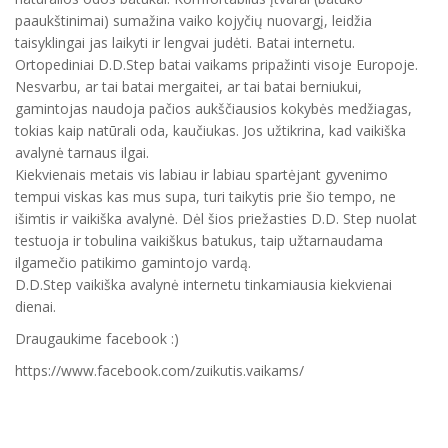
paaukštinimai) sumažina vaiko kojyčių nuovargį, leidžia
taisyklingai jas laikyti ir lengvai judėti. Batai internetu.
Ortopediniai D.D.Step batai vaikams pripažinti visoje Europoje.
Nesvarbu, ar tai batai mergaitei, ar tai batai berniukui,
gamintojas naudoja pačios aukščiausios kokybės medžiagas,
tokias kaip natūrali oda, kaučiukas. Jos užtikrina, kad vaikiška
avalynė tarnaus ilgai.
Kiekvienais metais vis labiau ir labiau spartėjant gyvenimo
tempui viskas kas mus supa, turi taikytis prie šio tempo, ne
išimtis ir vaikiška avalynė. Dėl šios priežasties D.D. Step nuolat
testuoja ir tobulina vaikiškus batukus, taip užtarnaudama
ilgamečio patikimo gamintojo vardą.
D.D.Step vaikiška avalynė internetu tinkamiausia kiekvienai
dienai.
Draugaukime facebook :)
https://www.facebook.com/zuikutis.vaikams/