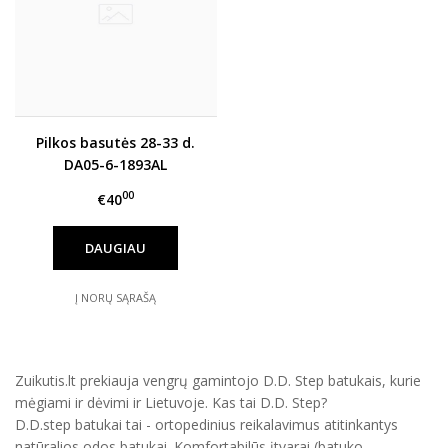
Pilkos basutės 28-33 d.
DA05-6-1893AL
00
€40
DAUGIAU
Į NORŲ SĄRAŠĄ
Zuikutis.lt prekiauja vengrų gamintojo D.D. Step batukais, kurie
mėgiami ir dėvimi ir Lietuvoje. Kas tai D.D. Step?
D.D.step batukai tai - ortopedinius reikalavimus atitinkantys
natūralios odos batukai. Komfortabilūs įtvarai (batuko