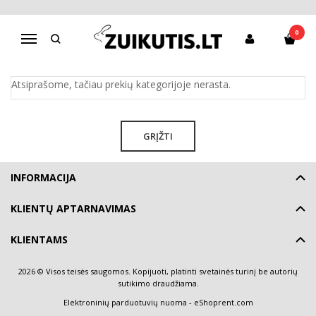
PRADŽIA
0
Navigacija
Pagrindinis
Pradžia
Atsiprašome, tačiau prekių kategorijoje nerasta.
GRĮŽTI
INFORMACIJA
KLIENTŲ APTARNAVIMAS
KLIENTAMS
2026 © Visos teisės saugomos. Kopijuoti, platinti svetainės turinį be autorių
sutikimo draudžiama.
Elektroninių parduotuvių nuoma
-
eShoprent.com