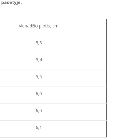
 padėtyje.
Vidpadžio plotis, cm
5,3
5,4
5,5
6,0
6,0
6,1