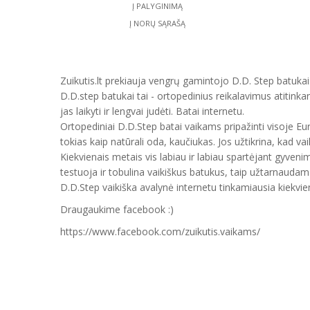
Į PALYGINIMĄ
Į NORŲ SĄRAŠĄ
Zuikutis.lt prekiauja vengrų gamintojo D.D. Step batukais
D.D.step batukai tai - ortopedinius reikalavimus atitinka
jas laikyti ir lengvai judėti. Batai internetu.
Ortopediniai D.D.Step batai vaikams pripažinti visoje E
tokias kaip natūrali oda, kaučiukas. Jos užtikrina, kad vai
Kiekvienais metais vis labiau ir labiau spartėjant gyveni
testuoja ir tobulina vaikiškus batukus, taip užtarnauda
D.D.Step vaikiška avalynė internetu tinkamiausia kiekvien
Draugaukime facebook :)
https://www.facebook.com/zuikutis.vaikams/