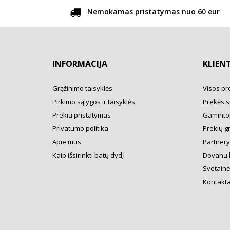
Nemokamas pristatymas nuo 60 eur
INFORMACIJA
KLIEN
Grąžinimo taisyklės
Visos pr
Pirkimo sąlygos ir taisyklės
Prekės s
Prekių pristatymas
Gamintoj
Privatumo politika
Prekių g
Apie mus
Partner
Kaip išsirinkti batų dydį
Dovanų 
Svetainė
Kontakta