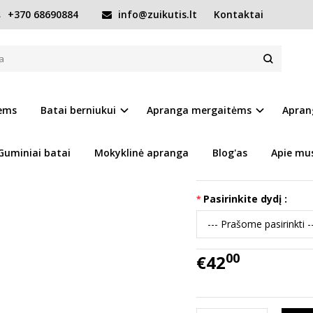
+370 68690884
info@zuikutis.lt
Kontaktai
2-27 d. DA03-6-1692A
-6-1692A
Prekės kodas:
15506-D
iems
Batai berniukui
Apranga mergaitėms
Apran
Ų SĄRAŠĄ
Turimas kiekis:
Prekė s
Guminiai batai
Mokyklinė apranga
Blog'as
Apie mu
Tikslūs batų išmatavi
Pasirinkite dydį :
00
€42