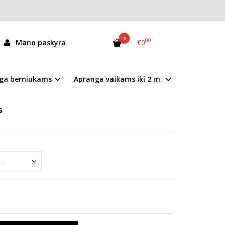
0
00
Mano paskyra
€0
A03-6-1692A
ga berniukams
Apranga vaikams iki 2 m.
andėlyje
s
mai nurodyti prekės aprašyme.