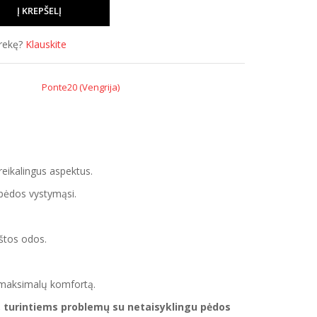
prekę?
Klauskite
Ponte20 (Vengrija)
 reikalingus aspektus.
 pėdos vystymąsi.
kštos odos.
a maksimalų komfortą.
, turintiems problemų su netaisyklingu pėdos