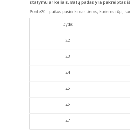
statymu ar keliais. Batų padas yra pakreiptas iš
Ponte20 - puikus pasirinkimas tiems, kuriems rūpi, kad
Dydis
22
23
24
25
26
27