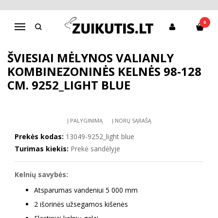
Pagrindinis
Apranga mergaitėms
Striukės, kombinezonai
Šviesiai mėlynos Valianly kombinezoninės kelnės 98-128 cm.
0
Navigacija
9252_light blue
ŠVIESIAI MĖLYNOS VALIANLY
KOMBINEZONINĖS KELNĖS 98-128
CM. 9252_LIGHT BLUE
Į PALYGINIMĄ
Į NORŲ SĄRAŠĄ
Prekės kodas:
13049-9252_light blue
Turimas kiekis:
Prekė sandėlyje
Kelnių savybės:
Atsparumas vandeniui 5 000 mm
2 išorinės užsegamos kišenės