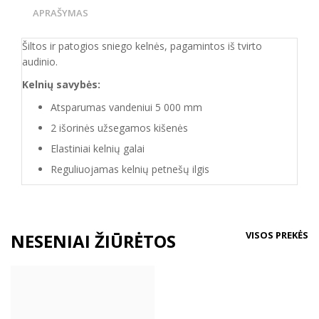
APRAŠYMAS
Šiltos ir patogios sniego kelnės, pagamintos iš tvirto
audinio.
Kelnių savybės:
Atsparumas vandeniui 5 000 mm
2 išorinės užsegamos kišenės
Elastiniai kelnių galai
Reguliuojamas kelnių petnešų ilgis
VISOS PREKĖS
NESENIAI ŽIŪRĖTOS