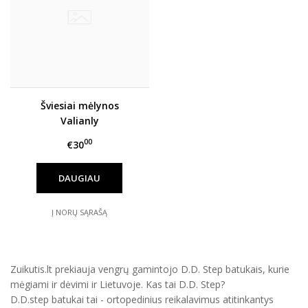
Šviesiai mėlynos
Valianly
kombinezoninės kelnės
00
€30
98-128 cm. 9252_light
blue
DAUGIAU
Į NORŲ SĄRAŠĄ
Zuikutis.lt prekiauja vengrų gamintojo D.D. Step batukais, kurie
mėgiami ir dėvimi ir Lietuvoje. Kas tai D.D. Step?
D.D.step batukai tai - ortopedinius reikalavimus atitinkantys