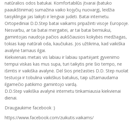
natūralios odos batukai. Komfortabilūs įtvarai (batuko
paaukštinimai) sumažina vaiko kojyčių nuovargį, leidžia
taisyklingai jas laikyti ir lengvai judėti. Batai internetu.
Ortopediniai D.D.Step batai vaikams pripažinti visoje Europoje.
Nesvarbu, ar tai batai mergaitei, ar tai batai berniukui,
gamintojas naudoja pačios aukščiausios kokybės medžiagas,
tokias kaip natūrali oda, kaučiukas. Jos užtikrina, kad vaikiška
avalynė tarnaus ilgai.
Kiekvienais metais vis labiau ir labiau spartėjant gyvenimo
tempui viskas kas mus supa, turi taikytis prie šio tempo, ne
išimtis ir vaikiška avalynė. Dėl šios priežasties D.D. Step nuolat
testuoja ir tobulina vaikiškus batukus, taip užtarnaudama
ilgamečio patikimo gamintojo vardą.
D.D.Step vaikiška avalynė internetu tinkamiausia kiekvienai
dienai.
Draugaukime facebook :)
https://www.facebook.com/zuikutis.vaikams/