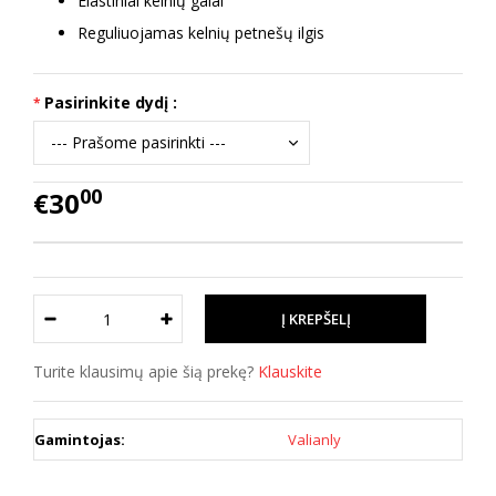
Elastiniai kelnių galai
Reguliuojamas kelnių petnešų ilgis
Pasirinkite dydį :
00
€30
Turite klausimų apie šią prekę?
Klauskite
Gamintojas:
Valianly