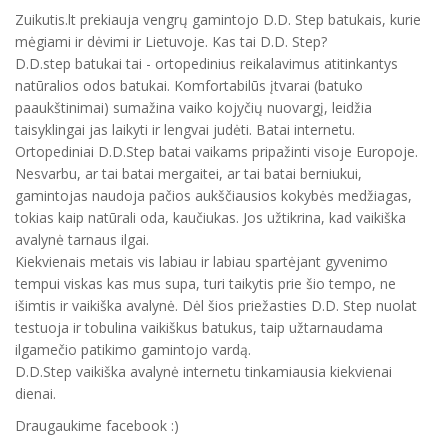
Zuikutis.lt prekiauja vengrų gamintojo D.D. Step batukais, kurie
mėgiami ir dėvimi ir Lietuvoje. Kas tai D.D. Step?
D.D.step batukai tai - ortopedinius reikalavimus atitinkantys
natūralios odos batukai. Komfortabilūs įtvarai (batuko
paaukštinimai) sumažina vaiko kojyčių nuovargį, leidžia
taisyklingai jas laikyti ir lengvai judėti. Batai internetu.
Ortopediniai D.D.Step batai vaikams pripažinti visoje Europoje.
Nesvarbu, ar tai batai mergaitei, ar tai batai berniukui,
gamintojas naudoja pačios aukščiausios kokybės medžiagas,
tokias kaip natūrali oda, kaučiukas. Jos užtikrina, kad vaikiška
avalynė tarnaus ilgai.
Kiekvienais metais vis labiau ir labiau spartėjant gyvenimo
tempui viskas kas mus supa, turi taikytis prie šio tempo, ne
išimtis ir vaikiška avalynė. Dėl šios priežasties D.D. Step nuolat
testuoja ir tobulina vaikiškus batukus, taip užtarnaudama
ilgamečio patikimo gamintojo vardą.
D.D.Step vaikiška avalynė internetu tinkamiausia kiekvienai
dienai.
Draugaukime facebook :)