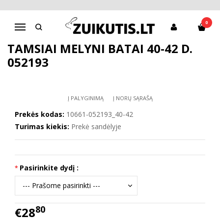
Pagrindinis
Batai berniukui
D.D.Step batai berniukams
Tamsiai mėlyni batai 40-42 d. 052193
0
Navigacija
TAMSIAI MĖLYNI BATAI 40-42 D.
052193
Į PALYGINIMĄ
Į NORŲ SĄRAŠĄ
Prekės kodas:
10661-052193_40-42
Turimas kiekis:
Prekė sandėlyje
Pasirinkite dydį :
80
€28