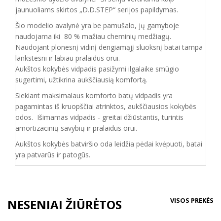
jaunuoliams skirtos „D.D.STEP“ serijos papildymas.
Šio modelio avalynė yra be pamušalo, jų gamyboje
naudojama iki 80 % mažiau cheminių medžiagų.
Naudojant plonesnį vidinį dengiamąjį sluoksnį batai tampa
lankstesni ir labiau pralaidūs orui.
Aukštos kokybės vidpadis pasižymi ilgalaike smūgio
sugertimi, užtikrina aukščiausią komfortą.
Siekiant maksimalaus komforto batų vidpadis yra
pagamintas iš kruopščiai atrinktos, aukščiausios kokybės
odos. Išimamas vidpadis - greitai džiūstantis, turintis
amortizacinių savybių ir pralaidus orui.
Aukštos kokybės batviršio oda leidžia pėdai kvėpuoti, batai
yra patvarūs ir patogūs.
VISOS PREKĖS
NESENIAI ŽIŪRĖTOS