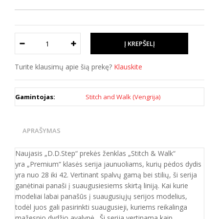
Turite klausimų apie šią prekę?
Klauskite
Gamintojas:
Stitch and Walk (Vengrija)
APRAŠYMAS
Naujasis „D.D.Step“ prekės ženklas „Stitch & Walk“
yra
„Premium“ klasės serija jaunuoliams, kurių pėdos dydis
yra nuo 28 iki 42. Vertinant spalvų gamą bei stilių, ši serija
ganėtinai panaši į suaugusiesiems skirtą liniją. Kai kurie
modeliai labai panašūs į suaugusiųjų serijos modelius,
todėl juos gali pasirinkti suaugusieji, kuriems reikalinga
mažesnio dydžio avalynė. Ši serija vertinama kaip