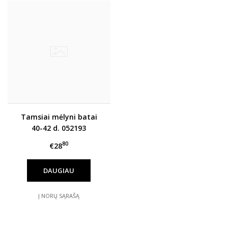
Tamsiai mėlyni batai
40-42 d. 052193
80
€28
DAUGIAU
Į NORŲ SĄRAŠĄ