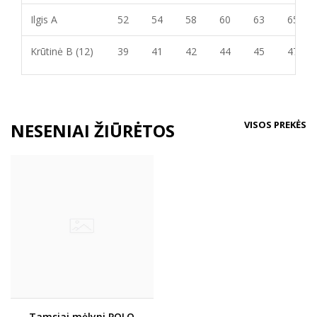
Ilgis A
52
54
58
60
63
65
Krūtinė B (12)
39
41
42
44
45
47
VISOS PREKĖS
NESENIAI ŽIŪRĖTOS
Tamsiai mėlyni POLO