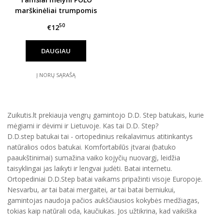
marškinėliai trumpomis
rankovėmis 128-152 d.
50
€12
DAUGIAU
Į NORŲ SĄRAŠĄ
Zuikutis.lt prekiauja vengrų gamintojo D.D. Step batukais, kurie
mėgiami ir dėvimi ir Lietuvoje. Kas tai D.D. Step?
D.D.step batukai tai - ortopedinius reikalavimus atitinkantys
natūralios odos batukai. Komfortabilūs įtvarai (batuko
paaukštinimai) sumažina vaiko kojyčių nuovargį, leidžia
taisyklingai jas laikyti ir lengvai judėti. Batai internetu.
Ortopediniai D.D.Step batai vaikams pripažinti visoje Europoje.
Nesvarbu, ar tai batai mergaitei, ar tai batai berniukui,
gamintojas naudoja pačios aukščiausios kokybės medžiagas,
tokias kaip natūrali oda, kaučiukas. Jos užtikrina, kad vaikiška