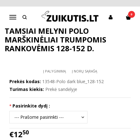
Pagrindinis
Apranga berniukams
Marškiniai, marškinėliai
Tamsiai mėlyni POLO marškinėliai trumpomis rankovėmis 128-152 d.
0
Navigacija
TAMSIAI MĖLYNI POLO
MARŠKINĖLIAI TRUMPOMIS
RANKOVĖMIS 128-152 D.
Į PALYGINIMĄ
Į NORŲ SĄRAŠĄ
Prekės kodas:
13548-Polo dark blue_128-152
Turimas kiekis:
Prekė sandėlyje
Pasirinkite dydį :
50
€12