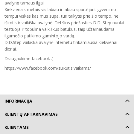
avalynė tarnaus ilgai.
Kiekvienais metais vis labiau ir labiau spartėjant gyvenimo
tempui viskas kas mus supa, turi taikytis prie šio tempo, ne
išimtis ir vaikiška avalynė. Dėl šios priežasties D.D. Step nuolat
testuoja ir tobulina vaikiškus batukus, taip užtarnaudama
ilgamečio patikimo gamintojo vardą.
D.D.Step vaikiška avalynė internetu tinkamiausia kiekvienai
dienai.
Draugaukime facebook :)
https://www.facebook.com/zuikutis.vaikams/
INFORMACIJA
KLIENTŲ APTARNAVIMAS
KLIENTAMS