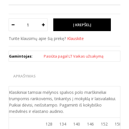
Turite klausimų apie šią prekę?
Klauskite
Gamintojas:
Pasiūta pagal LT Vaikas užsakymą
APRAŠYMAS
Klasikiniai tamsiai mėlynos spalvos polo marškinėliai
trumpomis rankovėmis, tinkantys į mokyklą ir laisvalaikiui.
Puikiai dėvisi, neišsitampo. Pagaminti iš kokybiško
medvilnės ir elastano audinio.
128
134
140
146
152
158