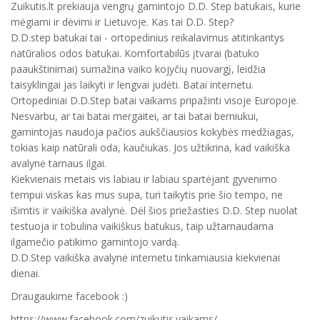
Zuikutis.lt prekiauja vengrų gamintojo D.D. Step batukais, kurie
mėgiami ir dėvimi ir Lietuvoje. Kas tai D.D. Step?
D.D.step batukai tai - ortopedinius reikalavimus atitinkantys
natūralios odos batukai. Komfortabilūs įtvarai (batuko
paaukštinimai) sumažina vaiko kojyčių nuovargį, leidžia
taisyklingai jas laikyti ir lengvai judėti. Batai internetu.
Ortopediniai D.D.Step batai vaikams pripažinti visoje Europoje.
Nesvarbu, ar tai batai mergaitei, ar tai batai berniukui,
gamintojas naudoja pačios aukščiausios kokybės medžiagas,
tokias kaip natūrali oda, kaučiukas. Jos užtikrina, kad vaikiška
avalynė tarnaus ilgai.
Kiekvienais metais vis labiau ir labiau spartėjant gyvenimo
tempui viskas kas mus supa, turi taikytis prie šio tempo, ne
išimtis ir vaikiška avalynė. Dėl šios priežasties D.D. Step nuolat
testuoja ir tobulina vaikiškus batukus, taip užtarnaudama
ilgamečio patikimo gamintojo vardą.
D.D.Step vaikiška avalynė internetu tinkamiausia kiekvienai
dienai.
Draugaukime facebook :)
https://www.facebook.com/zuikutis.vaikams/