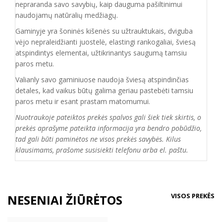
nepraranda savo savybių, kaip dauguma pašiltinimui
naudojamų natūralių medžiagų.
Gaminyje yra šoninės kišenės su užtrauktukais, dviguba
vėjo nepraleidžianti juostelė,
elastingi
rankogaliai
,
šviesą
atspindintys elementai, užtikrinantys saugumą
tamsiu
paros metu
.
Valianly savo gaminiuose naudoja šviesą atspindinčias
detales, kad vaikus būtų galima geriau pastebėti tamsiu
paros metu ir esant prastam matomumui.
Nuotraukoje pateiktos prekės spalvos gali šiek tiek skirtis, o
prekės aprašyme pateikta informacija yra bendro pobūdžio,
tad gali būti paminėtos ne visos prekės savybės. Kilus
klausimams, prašome susisiekti telefonu arba el. paštu.
VISOS PREKĖS
NESENIAI ŽIŪRĖTOS