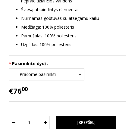
nepraleidžiančios vandens
Šviesą atspindintys elementai
Nuimamas gobtuvas
su atsegamu kailiu
Medžiaga: 100% poliesteris
Pamušalas: 100% poliesteris
Užpildas: 100% poliesteris
Pasirinkite dydį :
00
€76