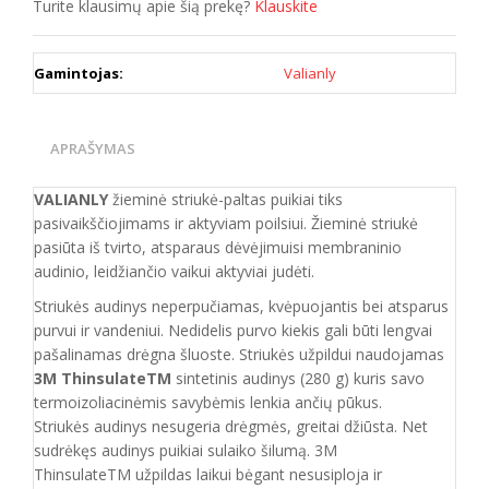
Turite klausimų apie šią prekę?
Klauskite
Gamintojas:
Valianly
APRAŠYMAS
VALIANLY
žieminė striukė
-paltas
puikiai tiks
pasivaikščiojimams ir aktyviam poilsiui. Žieminė striukė
pasiūta iš tvirto
, atsparaus
dėvėjimuisi membraninio
audinio, leidžiančio vaikui aktyviai judėti.
Striukės audinys neperpučiamas, kvėpuojantis bei atsparus
purvui ir vandeniui. Nedidelis purvo kiekis gali būti lengvai
pašalinamas drėgna šluoste. Striukės užpildui naudojamas
3M ThinsulateTM
sintetinis audinys (280 g) kuris savo
termoizoliacinėmis savybėmis lenkia ančių pūkus.
Striukė
s
audinys nesugeria drėgmės, greitai džiūsta. Net
sudrėkęs audinys puikiai sulaiko šilumą. 3M
ThinsulateTM
užpildas
laikui bėgant nesusiploja ir