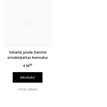
Valianly juoda žieminė
striukė/paltas berniukui
9533_140-170
00
€76
DAUGIAU
Į NORŲ SĄRAŠĄ