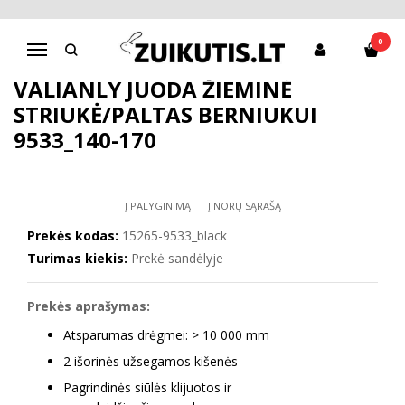
Pagrindinis
Striukės, kombinezonai
Valianly juoda žieminė striukė/paltas berniukui 9533_140-170
0
Navigacija
VALIANLY JUODA ŽIEMINĖ
STRIUKĖ/PALTAS BERNIUKUI
9533_140-170
Į PALYGINIMĄ
Į NORŲ SĄRAŠĄ
Prekės kodas:
15265-9533_black
Turimas kiekis:
Prekė sandėlyje
Prekės aprašymas:
Atsparumas drėgmei: > 10 000 mm
2 išorinės užsegamos kišenės
Pagrindinės siūlės klijuotos ir