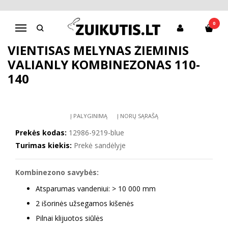
Pagrindinis
Apranga berniukams
Striukės, kombinezonai
Vientisas mėlynas žieminis VALIANLY kombinezonas 110-140
0
Navigacija
VIENTISAS MĖLYNAS ŽIEMINIS
VALIANLY KOMBINEZONAS 110-
140
Į PALYGINIMĄ
Į NORŲ SĄRAŠĄ
Prekės kodas:
12986-9219-blue
Turimas kiekis:
Prekė sandėlyje
Kombinezono savybės:
Atsparumas vandeniui: > 10 000 mm
2 išorinės užsegamos kišenės
Pilnai klijuotos siūlės