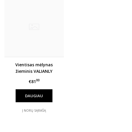
Vientisas mėlynas
žieminis VALIANLY
kombinezonas 110-140
00
€81
DAUGIAU
Į NORŲ SĄRAŠĄ