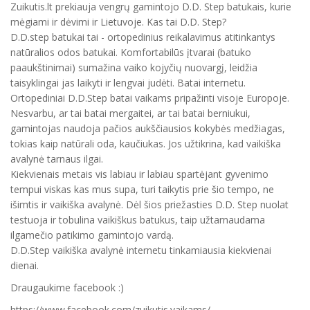
Zuikutis.lt prekiauja vengrų gamintojo D.D. Step batukais, kurie
mėgiami ir dėvimi ir Lietuvoje. Kas tai D.D. Step?
D.D.step batukai tai - ortopedinius reikalavimus atitinkantys
natūralios odos batukai. Komfortabilūs įtvarai (batuko
paaukštinimai) sumažina vaiko kojyčių nuovargį, leidžia
taisyklingai jas laikyti ir lengvai judėti. Batai internetu.
Ortopediniai D.D.Step batai vaikams pripažinti visoje Europoje.
Nesvarbu, ar tai batai mergaitei, ar tai batai berniukui,
gamintojas naudoja pačios aukščiausios kokybės medžiagas,
tokias kaip natūrali oda, kaučiukas. Jos užtikrina, kad vaikiška
avalynė tarnaus ilgai.
Kiekvienais metais vis labiau ir labiau spartėjant gyvenimo
tempui viskas kas mus supa, turi taikytis prie šio tempo, ne
išimtis ir vaikiška avalynė. Dėl šios priežasties D.D. Step nuolat
testuoja ir tobulina vaikiškus batukus, taip užtarnaudama
ilgamečio patikimo gamintojo vardą.
D.D.Step vaikiška avalynė internetu tinkamiausia kiekvienai
dienai.
Draugaukime facebook :)
https://www.facebook.com/zuikutis.vaikams/