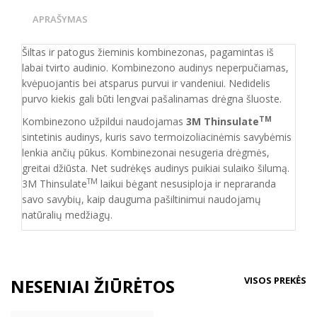
APRAŠYMAS
Šiltas ir patogus žieminis kombinezonas, pagamintas iš
labai tvirto audinio. Kombinezono audinys neperpučiamas,
kvėpuojantis bei atsparus purvui ir vandeniui. Nedidelis
purvo kiekis gali būti lengvai pašalinamas drėgna šluoste.
TM
Kombinezono užpildui naudojamas
3M Thinsulate
sintetinis audinys, kuris savo termoizoliacinėmis savybėmis
lenkia ančių pūkus. Kombinezonai nesugeria drėgmės,
greitai džiūsta. Net sudrėkęs audinys puikiai sulaiko šilumą.
TM
3M Thinsulate
laikui bėgant nesusiploja ir nepraranda
savo savybių, kaip dauguma pašiltinimui naudojamų
natūralių medžiagų.
VISOS PREKĖS
NESENIAI ŽIŪRĖTOS