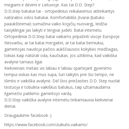
mėgiami ir dėvimi ir Lietuvoje. Kas tai D.D. Step?
D.D.step batukai tai - ortopedinius reikalavimus atitinkantys
natūralios odos batukai. Komfortabilūs įtvarai (batuko
paaukštinimai) sumažina vaiko kojyčių nuovargį, leidžia
taisyklingai jas laikyti ir lengvai judėti. Batai internetu.
Ortopediniai D.D.Step batai vaikams pripažinti visoje Europoje.
Nesvarbu, ar tai batai mergaitei, ar tai batai berniukui,
gamintojas naudoja pačios aukščiausios kokybės medžiagas,
tokias kaip natūrali oda, kaučiukas. Jos užtikrina, kad vaikiška
avalynė tarnaus ilgai.
Kiekvienais metais vis labiau ir labiau spartėjant gyvenimo
tempui viskas kas mus supa, turi taikytis prie šio tempo, ne
išimtis ir vaikiška avalynė. Dėl šios priežasties D.D. Step nuolat
testuoja ir tobulina vaikiškus batukus, taip užtarnaudama
ilgamečio patikimo gamintojo vardą.
D.D.Step vaikiška avalynė internetu tinkamiausia kiekvienai
dienai.
Draugaukime facebook :)
https://www.facebook.com/zuikutis.vaikams/