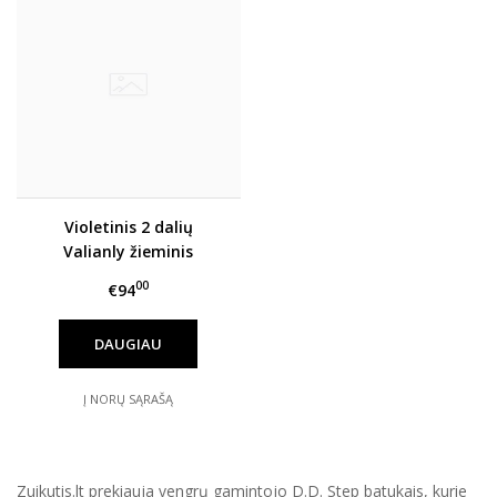
Violetinis 2 dalių
Valianly žieminis
kombinezonas 134-164
00
€94
DAUGIAU
Į NORŲ SĄRAŠĄ
Zuikutis.lt prekiauja vengrų gamintojo D.D. Step batukais, kurie