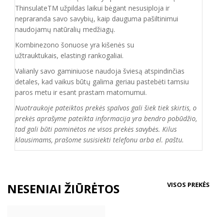
ThinsulateTM
užpildas
laikui bėgant nesusiploja ir
nepraranda savo savybių, kaip dauguma pašiltinimui
naudojamų natūralių medžiagų.
Kombinezono šonuose yra kišenės su
užtrauktukais,
elastingi
rankogaliai.
Valianly savo gaminiuose naudoja šviesą atspindinčias
detales, kad vaikus būtų galima geriau pastebėti tamsiu
paros metu ir esant prastam matomumui.
Nuotraukoje pateiktos prekės spalvos gali šiek tiek skirtis, o
prekės aprašyme pateikta informacija yra bendro pobūdžio,
tad gali būti paminėtos ne visos prekės savybės. Kilus
klausimams, prašome susisiekti telefonu arba el. paštu.
VISOS PREKĖS
NESENIAI ŽIŪRĖTOS