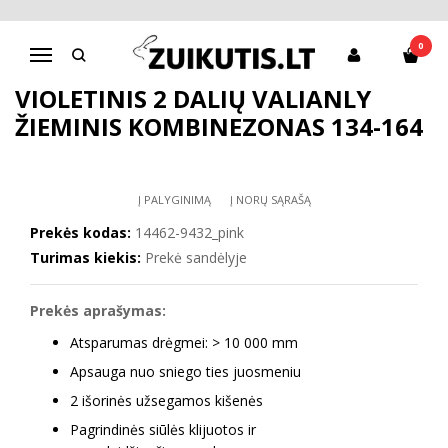
Pagrindinis
Apranga mergaitėms
Striukės, kombinezonai
Violetinis 2 dalių Valianly žieminis kombinezonas 134-164
0
Navigacija
VIOLETINIS 2 DALIŲ VALIANLY
ŽIEMINIS KOMBINEZONAS 134-164
Į PALYGINIMĄ
Į NORŲ SĄRAŠĄ
Prekės kodas:
14462-9432_pink
Turimas kiekis:
Prekė sandėlyje
Prekės aprašymas:
Atsparumas drėgmei: > 10 000 mm
Apsauga nuo sniego ties juosmeniu
2 išorinės užsegamos kišenės
Pagrindinės siūlės klijuotos ir