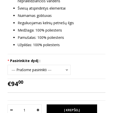
nepraleidžiančios vandens
Šviesą atspindintys elementai
Nuimamas gobtuvas
Reguliuojamas kelnių petnešų ilgis
Medžiaga: 100% poliesteris
Pamušalas: 100% poliesteris
Užpildas: 100% poliesteris
Pasirinkite dydį :
00
€94