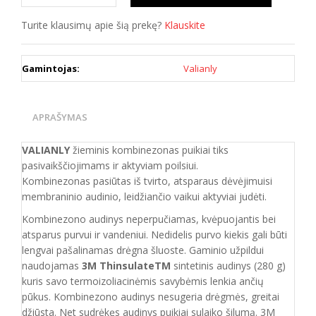
Turite klausimų apie šią prekę?
Klauskite
Gamintojas:
Valianly
APRAŠYMAS
VALIANLY
žieminis kombinezonas puikiai tiks
pasivaikščiojimams ir aktyviam poilsiui.
Kombinezonas pasiūtas iš tvirto
, atsparaus
dėvėjimuisi
membraninio audinio, leidžiančio vaikui aktyviai judėti.
Kombinezono audinys neperpučiamas, kvėpuojantis bei
atsparus purvui ir vandeniui. Nedidelis purvo kiekis gali būti
lengvai pašalinamas drėgna šluoste. Gaminio užpildui
naudojamas
3M ThinsulateTM
sintetinis audinys (280 g)
kuris savo termoizoliacinėmis savybėmis lenkia ančių
pūkus. Kombinezono audinys nesugeria drėgmės, greitai
džiūsta. Net sudrėkęs audinys puikiai sulaiko šilumą. 3M