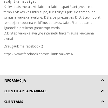
avalynė tarnaus ilgai.
Kiekvienais metais vis labiau ir labiau spartėjant gyvenimo
tempui viskas kas mus supa, turi taikytis prie šio tempo, ne
išimtis ir vaikiška avalynė. Dėl šios priežasties D.D. Step nuolat
testuoja ir tobulina vaikiškus batukus, taip užtarnaudama
ilgamečio patikimo gamintojo vardą.
D.D.Step vaikiška avalynė internetu tinkamiausia kiekvienai
dienai.
Draugaukime facebook :)
https://www.facebook.com/zuikutis.vaikams/
INFORMACIJA
KLIENTŲ APTARNAVIMAS
KLIENTAMS