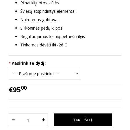
Pilnai klijuotos siūlės
Šviesą atspindintys elementai
Nuimamas gobtuvas
Silikoninės pėdų kilpos
Reguliuojamas kelnių petnešų ilgis
Tinkamas dėvėti iki -26 C
Pasirinkite dydį :
00
€95