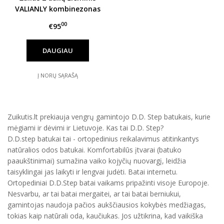
VALIANLY kombinezonas
mergaitei 128-158
00
€95
DAUGIAU
Į NORŲ SĄRAŠĄ
Zuikutis.lt prekiauja vengrų gamintojo D.D. Step batukais, kurie
mėgiami ir dėvimi ir Lietuvoje. Kas tai D.D. Step?
D.D.step batukai tai - ortopedinius reikalavimus atitinkantys
natūralios odos batukai. Komfortabilūs įtvarai (batuko
paaukštinimai) sumažina vaiko kojyčių nuovargį, leidžia
taisyklingai jas laikyti ir lengvai judėti. Batai internetu.
Ortopediniai D.D.Step batai vaikams pripažinti visoje Europoje.
Nesvarbu, ar tai batai mergaitei, ar tai batai berniukui,
gamintojas naudoja pačios aukščiausios kokybės medžiagas,
tokias kaip natūrali oda, kaučiukas. Jos užtikrina, kad vaikiška