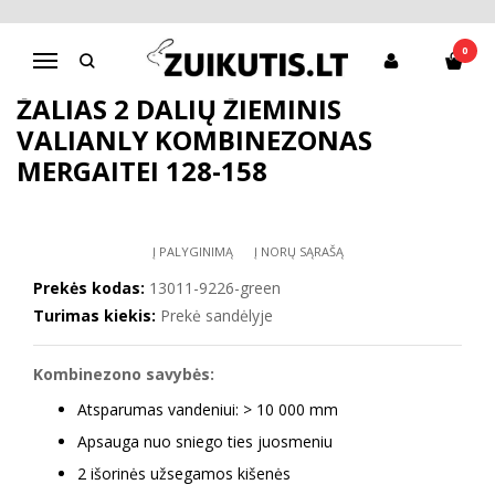
Pagrindinis
Apranga mergaitėms
Striukės, kombinezonai
Žalias 2 dalių žieminis VALIANLY kombinezonas mergaitei 128-158
0
Navigacija
ŽALIAS 2 DALIŲ ŽIEMINIS
VALIANLY KOMBINEZONAS
MERGAITEI 128-158
Į PALYGINIMĄ
Į NORŲ SĄRAŠĄ
Prekės kodas:
13011-9226-green
Turimas kiekis:
Prekė sandėlyje
Kombinezono savybės:
Atsparumas vandeniui: > 10 000 mm
Apsauga nuo sniego ties juosmeniu
2 išorinės užsegamos kišenės