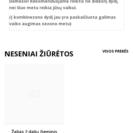
Dėmesio!
Rekomenduojame rinktis ne didesnį dydį,
nei šiuo metu reikia jūsų vaikui.
(Į kombinezono dydį jau yra paskaičiuota galimas
vaiko augimas sezono metu)
VISOS PREKĖS
NESENIAI ŽIŪRĖTOS
Žalias 2 dalių žieminis