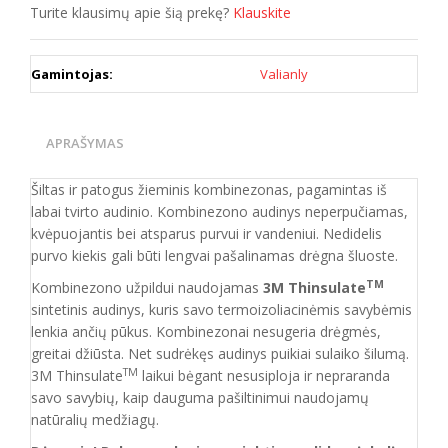
Turite klausimų apie šią prekę?
Klauskite
Gamintojas:
Valianly
APRAŠYMAS
Šiltas ir patogus žieminis kombinezonas, pagamintas iš
labai tvirto audinio. Kombinezono audinys neperpučiamas,
kvėpuojantis bei atsparus purvui ir vandeniui. Nedidelis
purvo kiekis gali būti lengvai pašalinamas drėgna šluoste.
TM
Kombinezono užpildui naudojamas
3M Thinsulate
sintetinis audinys, kuris savo termoizoliacinėmis savybėmis
lenkia ančių pūkus. Kombinezonai nesugeria drėgmės,
greitai džiūsta. Net sudrėkęs audinys puikiai sulaiko šilumą.
TM
3M Thinsulate
laikui bėgant nesusiploja ir nepraranda
savo savybių, kaip dauguma pašiltinimui naudojamų
natūralių medžiagų.