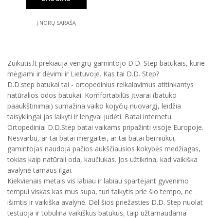
Į NORŲ SĄRAŠĄ
Zuikutis.lt prekiauja vengrų gamintojo D.D. Step batukais, kurie
mėgiami ir dėvimi ir Lietuvoje. Kas tai D.D. Step?
D.D.step batukai tai - ortopedinius reikalavimus atitinkantys
natūralios odos batukai. Komfortabilūs įtvarai (batuko
paaukštinimai) sumažina vaiko kojyčių nuovargį, leidžia
taisyklingai jas laikyti ir lengvai judėti. Batai internetu.
Ortopediniai D.D.Step batai vaikams pripažinti visoje Europoje.
Nesvarbu, ar tai batai mergaitei, ar tai batai berniukui,
gamintojas naudoja pačios aukščiausios kokybės medžiagas,
tokias kaip natūrali oda, kaučiukas. Jos užtikrina, kad vaikiška
avalynė tarnaus ilgai.
Kiekvienais metais vis labiau ir labiau spartėjant gyvenimo
tempui viskas kas mus supa, turi taikytis prie šio tempo, ne
išimtis ir vaikiška avalynė. Dėl šios priežasties D.D. Step nuolat
testuoja ir tobulina vaikiškus batukus, taip užtarnaudama