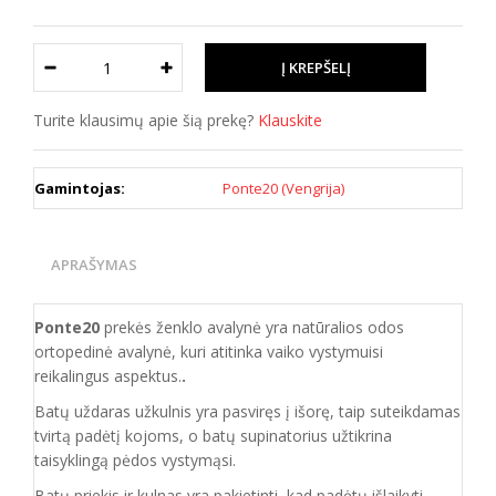
Turite klausimų apie šią prekę?
Klauskite
Gamintojas:
Ponte20 (Vengrija)
APRAŠYMAS
Ponte20
prekės ženklo avalynė yra natūralios odos
ortopedinė avalynė, kuri atitinka vaiko vystymuisi
reikalingus aspektus.
.
Batų uždaras užkulnis yra pasviręs į išorę, taip suteikdamas
tvirtą padėtį kojoms, o batų supinatorius užtikrina
taisyklingą pėdos vystymąsi.
Batų priekis ir kulnas yra pakietinti, kad padėtų išlaikyti