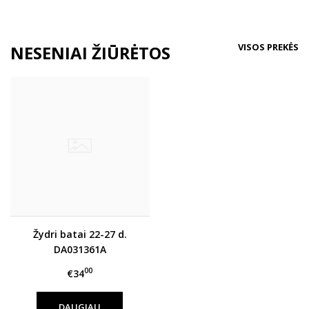
VISOS PREKĖS
NESENIAI ŽIŪRĖTOS
Žydri batai 22-27 d.
DA031361A
00
€34
DAUGIAU