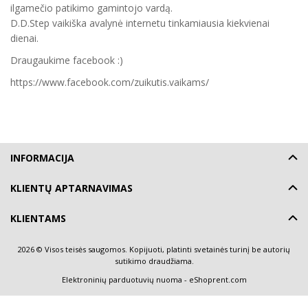
ilgamečio patikimo gamintojo vardą.
D.D.Step vaikiška avalynė internetu tinkamiausia kiekvienai
dienai.
Draugaukime facebook :)
https://www.facebook.com/zuikutis.vaikams/
INFORMACIJA
KLIENTŲ APTARNAVIMAS
KLIENTAMS
2026 © Visos teisės saugomos. Kopijuoti, platinti svetainės turinį be autorių
sutikimo draudžiama.
Elektroninių parduotuvių nuoma
-
eShoprent.com