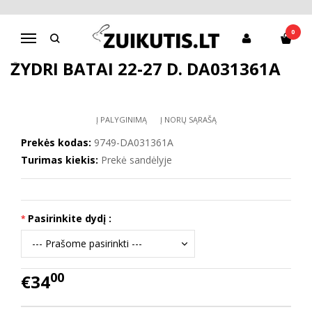
Pagrindinis
D.D.Step batai mergaitėms
Žydri batai 22-27 d. DA031361A
0
Navigacija
ŽYDRI BATAI 22-27 D. DA031361A
Į PALYGINIMĄ
Į NORŲ SĄRAŠĄ
Prekės kodas:
9749-DA031361A
Turimas kiekis:
Prekė sandėlyje
Pasirinkite dydį :
00
€34