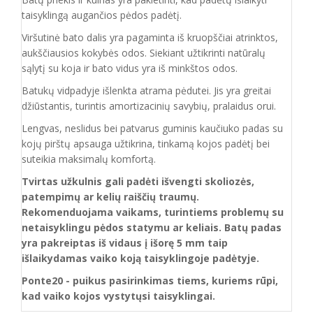
taisyklingą augančios pėdos padėtį.
Viršutinė bato dalis yra pagaminta iš kruopščiai atrinktos,
aukščiausios kokybės odos. Siekiant užtikrinti natūralų
sąlytį su koja ir bato vidus yra iš minkštos odos.
Batukų vidpadyje išlenkta atrama pėdutei. Jis yra greitai
džiūstantis, turintis amortizacinių savybių, pralaidus orui.
Lengvas, neslidus bei patvarus guminis kaučiuko padas su
kojų pirštų apsauga užtikrina, tinkamą kojos padėtį bei
suteikia maksimalų komfortą.
Tvirtas užkulnis gali padėti išvengti skoliozės,
patempimų ar kelių raiščių traumų.
Rekomenduojama vaikams, turintiems problemų su
netaisyklingu pėdos statymu ar keliais. Batų padas
yra pakreiptas iš vidaus į išorę 5 mm taip
išlaikydamas vaiko koją taisyklingoje padėtyje.
Ponte20 - puikus pasirinkimas tiems, kuriems rūpi,
kad vaiko kojos vystytųsi taisyklingai.