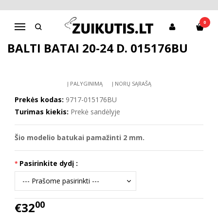
Pagrindinis
D.D.Step batai mergaitėms
Balti batai 20-24 d. 015176BU
0
Navigacija
BALTI BATAI 20-24 D. 015176BU
Į PALYGINIMĄ
Į NORŲ SĄRAŠĄ
Prekės kodas:
9717-015176BU
Turimas kiekis:
Prekė sandėlyje
Šio modelio
batukai pamažinti 2 mm.
Pasirinkite dydį :
00
€32