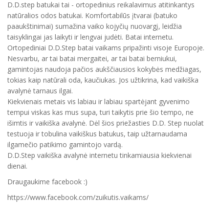
D.D.step batukai tai - ortopedinius reikalavimus atitinkantys
natūralios odos batukai. Komfortabilūs įtvarai (batuko
paaukštinimai) sumažina vaiko kojyčių nuovargį, leidžia
taisyklingai jas laikyti ir lengvai judėti. Batai internetu.
Ortopediniai D.D.Step batai vaikams pripažinti visoje Europoje.
Nesvarbu, ar tai batai mergaitei, ar tai batai berniukui,
gamintojas naudoja pačios aukščiausios kokybės medžiagas,
tokias kaip natūrali oda, kaučiukas. Jos užtikrina, kad vaikiška
avalynė tarnaus ilgai.
Kiekvienais metais vis labiau ir labiau spartėjant gyvenimo
tempui viskas kas mus supa, turi taikytis prie šio tempo, ne
išimtis ir vaikiška avalynė. Dėl šios priežasties D.D. Step nuolat
testuoja ir tobulina vaikiškus batukus, taip užtarnaudama
ilgamečio patikimo gamintojo vardą.
D.D.Step vaikiška avalynė internetu tinkamiausia kiekvienai
dienai.
Draugaukime facebook :)
https://www.facebook.com/zuikutis.vaikams/