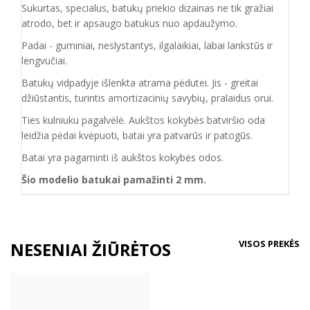
Sukurtas, specialus, batukų priekio dizainas ne tik gražiai
atrodo, bet ir apsaugo batukus nuo apdaužymo.
Padai - guminiai, neslystantys, ilgalaikiai, labai lankstūs ir
lengvučiai.
Batukų vidpadyje išlenkta atrama pėdutei. Jis - greitai
džiūstantis, turintis amortizacinių savybių, pralaidus orui.
Ties kulniuku pagalvėlė. Aukštos kokybės batviršio oda
leidžia pėdai kvėpuoti, batai yra patvarūs ir patogūs.
Batai yra pagaminti iš aukštos kokybės odos.
Šio modelio batukai pamažinti 2 mm.
VISOS PREKĖS
NESENIAI ŽIŪRĖTOS