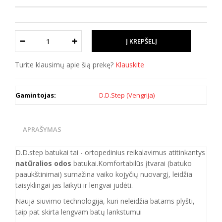
Turite klausimų apie šią prekę?
Klauskite
Gamintojas:
D.D.Step (Vengrija)
APRAŠYMAS
D.D.step batukai tai - ortopedinius reikalavimus atitinkantys
natūralios odos
batukai.Komfortabilūs įtvarai (batuko
paaukštinimai) sumažina vaiko kojyčių nuovargį, leidžia
taisyklingai jas laikyti ir lengvai judėti.
Nauja siuvimo technologija, kuri neleidžia batams plyšti,
taip pat skirta lengvam batų lankstumui