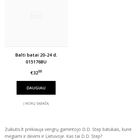
Balti batai 20-24 d.
015176BU
00
€32
DAUGIAU
Į NORŲ SĄRAŠĄ
Zuikutis.lt prekiauja vengrų gamintojo D.D. Step batukais, kurie
mėgiami ir dėvimi ir Lietuvoje. Kas tai D.D. Step?