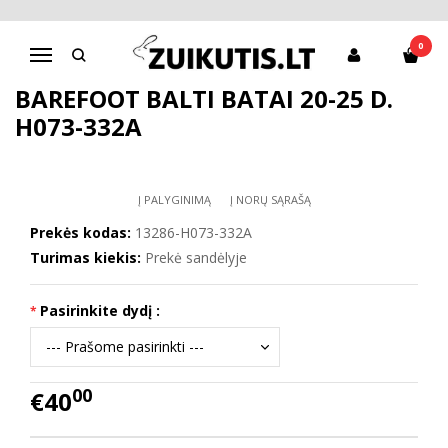
Pagrindinis
Batai mergaitei
D.D.Step batai mergaitėms
Barefoot balti batai 20-25 d. H073-332A
0
Navigacija
BAREFOOT BALTI BATAI 20-25 D.
H073-332A
Į PALYGINIMĄ
Į NORŲ SĄRAŠĄ
Prekės kodas:
13286-H073-332A
Turimas kiekis:
Prekė sandėlyje
Pasirinkite dydį :
00
€40