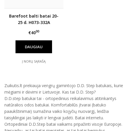
Barefoot balti batai 20-
25 d. H073-332A
00
€40
DAUGIAU
Į NORŲ SĄRAŠĄ
Zuikutis.lt prekiauja vengrų gamintojo D.D. Step batukais, kurie
mėgiami ir dėvimi ir Lietuvoje. Kas tai D.D. Step?
D.D.step batukai tai - ortopedinius reikalavimus atitinkantys
natūralios odos batukai. Komfortabilūs įtvarai (batuko
paaukštinimai) sumažina vaiko kojyčių nuovargį, leidžia
taisyklingai jas laikyti ir lengvai judėti. Batai internetu.
Ortopediniai D.D.Step batai vaikams pripažinti visoje Europoje.
Nesvarbu, ar tai batai mergaitei, ar tai batai berniukui,