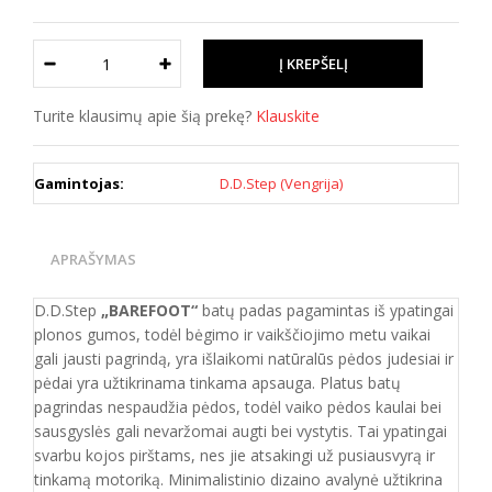
Turite klausimų apie šią prekę?
Klauskite
Gamintojas:
D.D.Step (Vengrija)
APRAŠYMAS
D.D.Step
„BAREFOOT“
batų padas pagamintas iš ypatingai
plonos gumos, todėl bėgimo ir vaikščiojimo metu vaikai
gali jausti pagrindą, yra išlaikomi natūralūs pėdos judesiai ir
pėdai yra užtikrinama tinkama apsauga. Platus batų
pagrindas nespaudžia pėdos, todėl vaiko pėdos kaulai bei
sausgyslės gali nevaržomai augti bei vystytis. Tai ypatingai
svarbu kojos pirštams, nes jie atsakingi už pusiausvyrą ir
tinkamą motoriką. Minimalistinio dizaino avalynė užtikrina