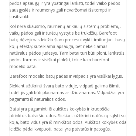
pėdos apsaugą ir yra ypatingai lanksti, todėl vaiko pėdos
sausgyslės ir raumenys gali nevaržomai išsitempti ir
susitraukti.
Kol nėra skausmo, raumenų ar kaulų sistemų problemų,
vaikų pėdos gali ir turėtų vystytis be trukdžių. Barefoot
batų dėvėjimas leidžia šiam procesui vykti, imituojant basų
kojų efektą: suteikiama apsauga, bet nekeičiamas
natūralus pėdos judesys. Tam batai turi būti ploni, lankstūs,
pėdos formos ir visiškai plokšti, tokie kaip barefoot
modelio batai.
Barefoot modelio batų padas ir vidpadis yra visiškai lygūs.
Siekiant užtikrinti švarą bato viduje, vidpadį galima išimti,
todėl jis gali būti plaunamas ar džiovinamas. Vidpadžiai yra
pagaminti iš natūralios odos.
Batai yra pagaminti iš aukštos kokybės ir
kruopščiai
atrinktos batviršio
odos.
Siekiant užtikrinti natūralų sąlytį su
koja, bato vidus yra iš minkštos odos. Aukštos kokybės oda
leidžia pėdai kvėpuoti,
batai yra patvarūs ir patogūs.