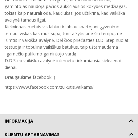
gamintojas naudoja pačios aukščiausios kokybės medžiagas,
tokias kaip natūrali oda, kaučiukas. Jos užtikrina, kad vaikiška
avalynė tarnaus ilgai.
Kiekvienais metais vis labiau ir labiau spartėjant gyvenimo
tempui viskas kas mus supa, turi taikytis prie šio tempo, ne
išimtis ir vaikiška avalynė. Dėl šios priežasties D.D. Step nuolat
testuoja ir tobulina vaikiškus batukus, taip užtarnaudama
ilgamečio patikimo gamintojo vardą.
D.D.Step vaikiška avalynė internetu tinkamiausia kiekvienai
dienai.
Draugaukime facebook :)
https://www.facebook.com/zuikutis.vaikams/
INFORMACIJA
KLIENTŲ APTARNAVIMAS