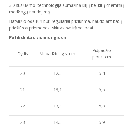
3D susiuvimo technologija sumažina klijų bei kitų cheminių
medžiagų naudojimą.
Batvirš
io o
da turi būti reguliariai prižiūrima
, naudojant
batų
priežiūros priemones, skirtas
paviršinei odai.
Patikslintas vidinis ilgis cm
Vidpadžio
Dydis
Vidpadžio ilgis, cm
plotis, cm
20
12,5
5,4
21
13,1
5,5
22
13,8
5,8
23
14,5
5,9