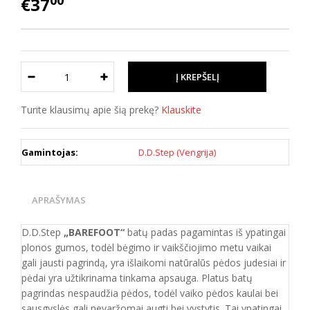
00
€37
Turite klausimų apie šią prekę?
Klauskite
Gamintojas:
D.D.Step (Vengrija)
APRAŠYMAS
D.D.Step
„BAREFOOT“
batų padas pagamintas iš ypatingai
plonos gumos, todėl bėgimo ir vaikščiojimo metu vaikai
gali jausti pagrindą, yra išlaikomi natūralūs pėdos judesiai ir
pėdai yra užtikrinama tinkama apsauga. Platus batų
pagrindas nespaudžia pėdos, todėl vaiko pėdos kaulai bei
sausgyslės gali nevaržomai augti bei vystytis. Tai ypatingai