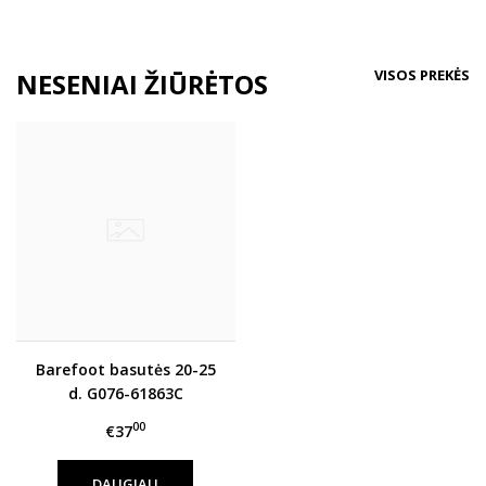
VISOS PREKĖS
NESENIAI ŽIŪRĖTOS
Barefoot basutės 20-25
d. G076-61863C
00
€37
DAUGIAU