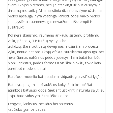
svarbu kojos pirštams, nes jie atsakingi už pusiausvyrą ir
tinkamą motoriką. Minimalistinio dizaino avalynė užtikrina
pėdos apsaugą ir yra ypatingai lanksti, todėl vaiko pėdos
sausgyslės ir raumenys gali nevaržomai išsitempti ir
susitraukti.
Kol nėra skausmo, raumenų ar kaulų sistemų problemų,
vaikų pėdos gali ir turėtų vystytis be
trukdžių. Barefoot batų dėvėjimas leidžia šiam procesui
vykti, imituojant basų kojų efektą: suteikiama apsauga, bet
nekeičiamas natūralus pėdos judesys. Tam batai turi būti
ploni, lankstūs, pėdos formos ir visiškai plokšti, tokie kaip
barefoot modelio batai.
Barefoot modelio batų padas ir vidpadis yra visiškai lygūs.
Batai yra pagaminti iš aukštos kokybės ir
kruopščiai
atrinktos batviršio
odos.
Siekiant užtikrinti natūralų sąlytį su
koja, bato vidus yra iš minkštos odos.
Lengvas, lankstus, neslidus bei patvarus
kaučiuko
gumos
padas
.