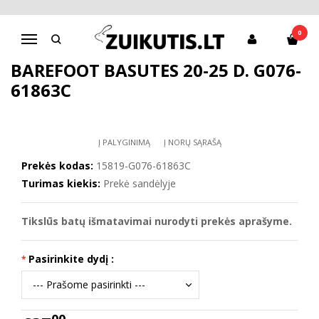
Pagrindinis
D.D.Step batai mergaitėms
Barefoot basutės 20-25 d. G076-61863C
0
Navigacija
BAREFOOT BASUTĖS 20-25 D. G076-
61863C
Į PALYGINIMĄ
Į NORŲ SĄRAŠĄ
Prekės kodas:
15819-G076-61863C
Turimas kiekis:
Prekė sandėlyje
Tikslūs batų išmatavimai nurodyti prekės aprašyme.
Pasirinkite dydį :