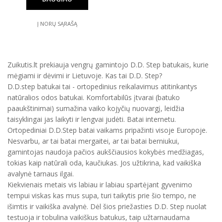
Į NORŲ SĄRAŠĄ
Zuikutis.lt prekiauja vengrų gamintojo D.D. Step batukais, kurie
mėgiami ir dėvimi ir Lietuvoje. Kas tai D.D. Step?
D.D.step batukai tai - ortopedinius reikalavimus atitinkantys
natūralios odos batukai. Komfortabilūs įtvarai (batuko
paaukštinimai) sumažina vaiko kojyčių nuovargį, leidžia
taisyklingai jas laikyti ir lengvai judėti. Batai internetu.
Ortopediniai D.D.Step batai vaikams pripažinti visoje Europoje.
Nesvarbu, ar tai batai mergaitei, ar tai batai berniukui,
gamintojas naudoja pačios aukščiausios kokybės medžiagas,
tokias kaip natūrali oda, kaučiukas. Jos užtikrina, kad vaikiška
avalynė tarnaus ilgai.
Kiekvienais metais vis labiau ir labiau spartėjant gyvenimo
tempui viskas kas mus supa, turi taikytis prie šio tempo, ne
išimtis ir vaikiška avalynė. Dėl šios priežasties D.D. Step nuolat
testuoja ir tobulina vaikiškus batukus, taip užtarnaudama