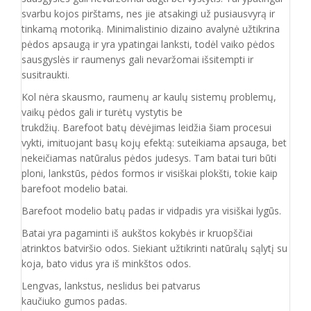
svarbu kojos pirštams, nes jie atsakingi už pusiausvyrą ir
tinkamą motoriką. Minimalistinio dizaino avalynė užtikrina
pėdos apsaugą ir yra ypatingai lanksti, todėl vaiko pėdos
sausgyslės ir raumenys gali nevaržomai išsitempti ir
susitraukti.
Kol nėra skausmo, raumenų ar kaulų sistemų problemų,
vaikų pėdos gali ir turėtų vystytis be
trukdžių. Barefoot batų dėvėjimas leidžia šiam procesui
vykti, imituojant basų kojų efektą: suteikiama apsauga, bet
nekeičiamas natūralus pėdos judesys. Tam batai turi būti
ploni, lankstūs, pėdos formos ir visiškai plokšti, tokie kaip
barefoot modelio batai.
Barefoot modelio batų padas ir vidpadis yra visiškai lygūs.
Batai yra pagaminti iš aukštos kokybės ir
kruopščiai
atrinktos batviršio
odos.
Siekiant užtikrinti natūralų sąlytį su
koja, bato vidus yra iš minkštos odos.
Lengvas, lankstus, neslidus bei patvarus
kaučiuko
gumos
padas
.