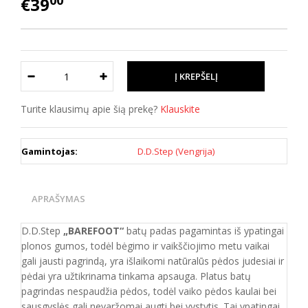
00
€39
Turite klausimų apie šią prekę?
Klauskite
Gamintojas:
D.D.Step (Vengrija)
APRAŠYMAS
D.D.Step
„BAREFOOT“
batų padas pagamintas iš ypatingai
plonos gumos, todėl bėgimo ir vaikščiojimo metu vaikai
gali jausti pagrindą, yra išlaikomi natūralūs pėdos judesiai ir
pėdai yra užtikrinama tinkama apsauga. Platus batų
pagrindas nespaudžia pėdos, todėl vaiko pėdos kaulai bei
sausgyslės gali nevaržomai augti bei vystytis. Tai ypatingai