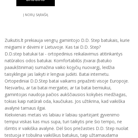
Į NORŲ SĄRAŠĄ
Zuikutis.lt prekiauja vengrų gamintojo D.D. Step batukais, kurie
mėgiami ir dėvimi ir Lietuvoje. Kas tai D.D. Step?
D.D.step batukai tai - ortopedinius reikalavimus atitinkantys
natūralios odos batukai. Komfortabilūs įtvarai (batuko
paaukštinimai) sumažina vaiko kojyčių nuovargį, leidžia
taisyklingai jas laikyti ir lengvai judėti. Batai internetu.
Ortopediniai D.D.Step batai vaikams pripažinti visoje Europoje.
Nesvarbu, ar tai batai mergaitei, ar tai batai berniukui,
gamintojas naudoja pačios aukščiausios kokybės medžiagas,
tokias kaip natūrali oda, kaučiukas. Jos užtikrina, kad vaikiška
avalynė tarnaus ilgai.
Kiekvienais metais vis labiau ir labiau spartėjant gyvenimo
tempui viskas kas mus supa, turi taikytis prie šio tempo, ne
išimtis ir vaikiška avalynė. Dėl šios priežasties D.D. Step nuolat
testuoja ir tobulina vaikiškus batukus, taip užtarnaudama