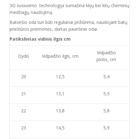
3D susiuvimo technologija sumažina klijų bei kitų cheminių
medžiagų naudojimą.
Batvirš
io o
da turi būti reguliariai prižiūrima
, naudojant
batų
priežiūros priemones, skirtas
paviršinei odai.
Patikslintas vidinis ilgis cm
Vidpadžio
Dydis
Vidpadžio ilgis, cm
plotis, cm
20
12,5
5,4
21
13,1
5,5
22
13,8
5,8
23
14,5
5,9