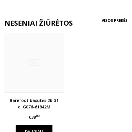
VISOS PREKĖS
NESENIAI ŽIŪRĖTOS
Barefoot basutės 26-31
d. G076-61842M
00
€39
DAUGIAU