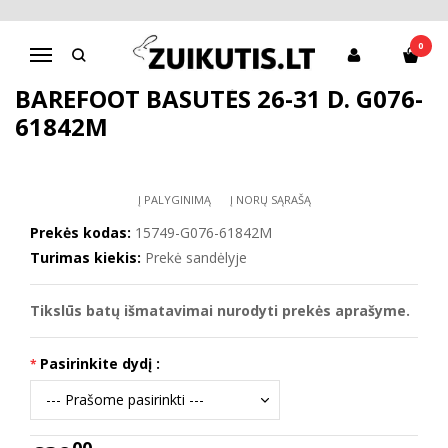
Pagrindinis
D.D.Step batai mergaitėms
Barefoot basutės 26-31 d. G076-61842M
0
Navigacija
BAREFOOT BASUTĖS 26-31 D. G076-
61842M
Į PALYGINIMĄ
Į NORŲ SĄRAŠĄ
Prekės kodas:
15749-G076-61842M
Turimas kiekis:
Prekė sandėlyje
Tikslūs batų išmatavimai nurodyti prekės aprašyme.
Pasirinkite dydį :