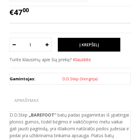
00
€47
Turite klausimų apie šią prekę?
Klauskite
Gamintojas:
D.D.Step (Vengrija)
APRAŠYMAS
D.D.Step
„BAREFOOT“
batų padas pagamintas iš ypatingai
plonos gumos, todėl bėgimo ir vaikščiojimo metu vaikai
gali jausti pagrindą, yra išlaikomi natūralūs pėdos judesiai ir
pėdai yra užtikrinama tinkama apsauga. Platus batų