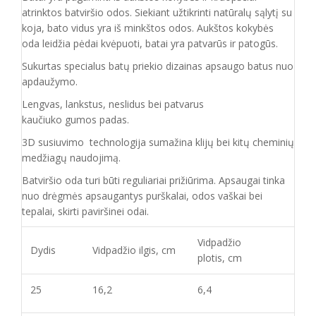
atrinktos batviršio
odos.
Siekiant užtikrinti natūralų sąlytį su
koja, bato vidus yra iš minkštos odos. Aukštos kokybės
oda
leidžia pėdai kvėpuoti,
batai yra patvarūs ir patogūs.
Sukurtas specialus batų priekio dizainas apsaugo batus nuo
apdaužymo.
Lengvas, lankstus, neslidus bei patvarus
kaučiuko
gumos
padas
.
3D susiuvimo technologija sumažina klijų bei kitų cheminių
medžiagų naudojimą.
Batvirš
io o
da turi būti reguliariai prižiūrima. Apsaugai tinka
nuo drėgmės apsaugantys purškalai
,
odos vaškai bei
tepalai, skirti paviršinei odai.
Vidpadžio
Dydis
Vidpadžio ilgis, cm
plotis, cm
25
16,2
6,4