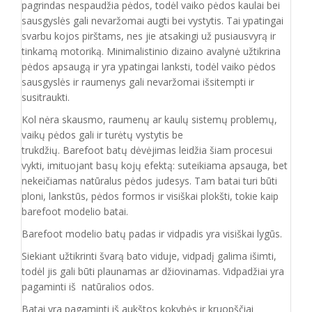
pagrindas nespaudžia pėdos, todėl vaiko pėdos kaulai bei
sausgyslės gali nevaržomai augti bei vystytis. Tai ypatingai
svarbu kojos pirštams, nes jie atsakingi už pusiausvyrą ir
tinkamą motoriką. Minimalistinio dizaino avalynė užtikrina
pėdos apsaugą ir yra ypatingai lanksti, todėl vaiko pėdos
sausgyslės ir raumenys gali nevaržomai išsitempti ir
susitraukti.
Kol nėra skausmo, raumenų ar kaulų sistemų problemų,
vaikų pėdos gali ir turėtų vystytis be
trukdžių. Barefoot batų dėvėjimas leidžia šiam procesui
vykti, imituojant basų kojų efektą: suteikiama apsauga, bet
nekeičiamas natūralus pėdos judesys. Tam batai turi būti
ploni, lankstūs, pėdos formos ir visiškai plokšti, tokie kaip
barefoot modelio batai.
Barefoot modelio batų padas ir vidpadis yra visiškai lygūs.
Siekiant užtikrinti švarą bato viduje, vidpadį galima išimti,
todėl jis gali būti plaunamas ar džiovinamas. Vidpadžiai yra
pagaminti iš natūralios odos.
Batai yra pagaminti iš aukštos kokybės ir
kruopščiai