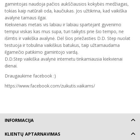
gamintojas naudoja pačios aukščiausios kokybės medžiagas,
tokias kaip natūrali oda, kaučiukas. Jos užtikrina, kad vaikiška
avalynė tarnaus ilgai.
Kiekvienais metais vis labiau ir labiau spartėjant gyvenimo
tempui viskas kas mus supa, turi taikytis prie šio tempo, ne
išimtis ir vaikiška avalynė. Dėl šios priežasties D.D. Step nuolat
testuoja ir tobulina vaikiškus batukus, taip užtarnaudama
ilgamečio patikimo gamintojo vardą.
D.D.Step vaikiška avalynė internetu tinkamiausia kiekvienai
dienai.
Draugaukime facebook :)
https://www.facebook.com/zuikutis.vaikams/
INFORMACIJA
KLIENTŲ APTARNAVIMAS