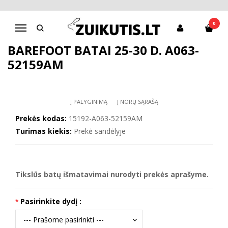
Pagrindinis
D.D.Step batai berniukams
Barefoot batai 25-30 d. A063-52159AM
0
Navigacija
BAREFOOT BATAI 25-30 D. A063-
52159AM
Į PALYGINIMĄ
Į NORŲ SĄRAŠĄ
Prekės kodas:
15192-A063-52159AM
Turimas kiekis:
Prekė sandėlyje
Tikslūs batų išmatavimai nurodyti prekės aprašyme.
Pasirinkite dydį :