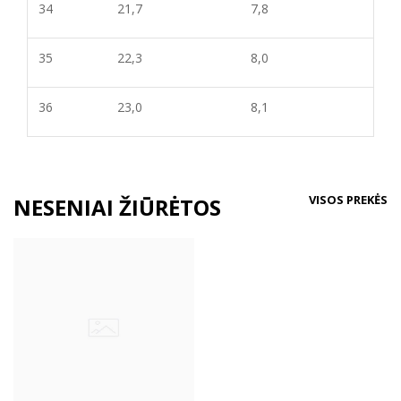
34
21,7
7,8
35
22,3
8,
0
36
23,0
8,
1
VISOS PREKĖS
NESENIAI ŽIŪRĖTOS