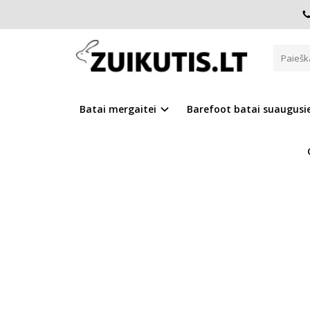
Pagrindinis
D.D.Step batai mergaitėms
Barefoot batai 
BAREFOOT BATAI 25-30 D. S06
Batai mergaitei
Barefoot batai suaugus
Į PALYGINIMĄ
Į NOR