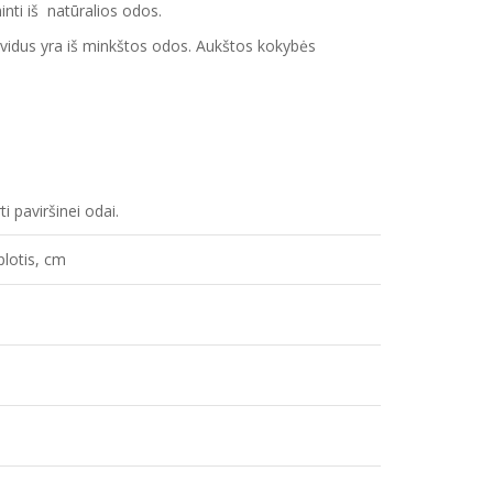
inti iš natūralios odos.
to vidus yra iš minkštos odos. Aukštos kokybės
ti paviršinei odai.
plotis, cm