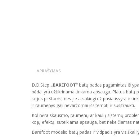
APRAŠYMAS
D.D.Step
„BAREFOOT“
batų padas pagamintas iš ypati
pėdai yra užtikrinama tinkama apsauga. Platus batų pa
kojos pirštams, nes jie atsakingi už pusiausvyrą ir ti
ir raumenys gali nevaržomai išsitempti ir susitraukti.
Kol nėra skausmo, raumenų ar kaulų sistemų problemų,
kojų efektą: suteikiama apsauga, bet nekeičiamas natūr
Barefoot modelio batų padas ir vidpadis yra visiškai l