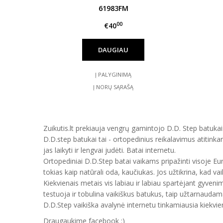
61983FM
00
€40
DAUGIAU
Į PALYGINIMĄ
Į NORŲ SĄRAŠĄ
Zuikutis.lt prekiauja vengrų gamintojo D.D. Step batukais
D.D.step batukai tai - ortopedinius reikalavimus atitinka
jas laikyti ir lengvai judėti. Batai internetu.
Ortopediniai D.D.Step batai vaikams pripažinti visoje E
tokias kaip natūrali oda, kaučiukas. Jos užtikrina, kad vai
Kiekvienais metais vis labiau ir labiau spartėjant gyveni
testuoja ir tobulina vaikiškus batukus, taip užtarnauda
D.D.Step vaikiška avalynė internetu tinkamiausia kiekvien
Draugaukime facebook :)