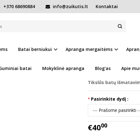
+370 68690884
info@zuikutis.lt
Kontaktai
25-30 d. S063-61983FM
3-61983FM
Prekės kodas:
15412-S
iems
Batai berniukui
Apranga mergaitėms
Apran
Ų SĄRAŠĄ
Turimas kiekis:
Prekė s
Guminiai batai
Mokyklinė apranga
Blog'as
Apie mu
Tikslūs batų išmatavi
Pasirinkite dydį :
00
€40