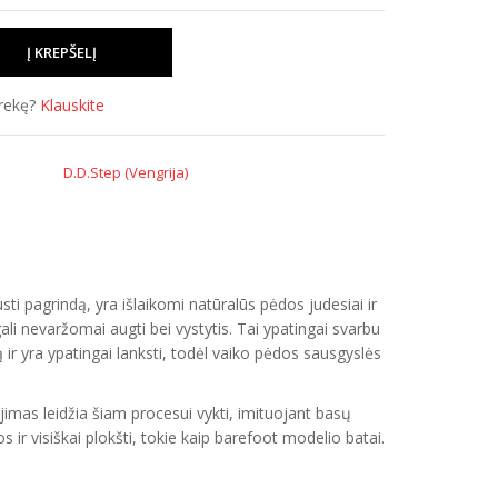
prekę?
Klauskite
D.D.Step (Vengrija)
i pagrindą, yra išlaikomi natūralūs pėdos judesiai ir
i nevaržomai augti bei vystytis. Tai ypatingai svarbu
ir yra ypatingai lanksti, todėl vaiko pėdos sausgyslės
imas leidžia šiam procesui vykti, imituojant basų
ir visiškai plokšti, tokie kaip barefoot modelio batai.