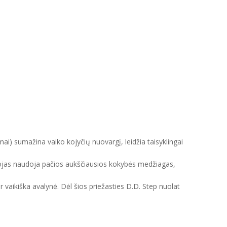
mai) sumažina vaiko kojyčių nuovargį, leidžia taisyklingai
intojas naudoja pačios aukščiausios kokybės medžiagas,
ir vaikiška avalynė. Dėl šios priežasties D.D. Step nuolat