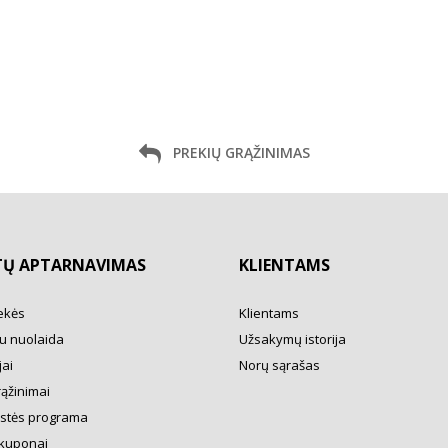
PREKIŲ GRĄŽINIMAS
TŲ APTARNAVIMAS
KLIENTAMS
ekės
Klientams
u nuolaida
Užsakymų istorija
ai
Norų sąrašas
rąžinimai
ystės programa
kuponai