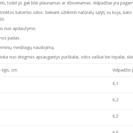
šimti, todėl jis gali būti plaunamas ar džiovinamas. Vidpadžiai yra pagam
trinktos batviršio
odos.
Siekiant užtikrinti natūralų sąlytį su koja, ba
gūs.
tus nuo apdaužymo.
mos
padas
.
cheminių medžiagų naudojimą.
ai tinka nuo drėgmės apsaugantys purškalai
,
odos vaškai bei tepalai, skir
 ilgis, cm
Vidpadžio 
6,1
6,2
6,5
6,6