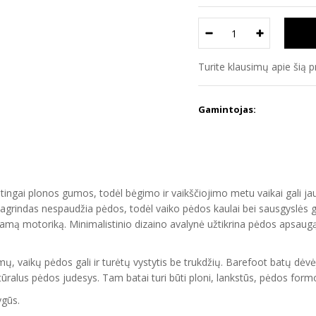
Turite klausimų apie šią 
Gamintojas:
ngai plonos gumos, todėl bėgimo ir vaikščiojimo metu vaikai gali jaust
grindas nespaudžia pėdos, todėl vaiko pėdos kaulai bei sausgyslės gal
nkamą motoriką. Minimalistinio dizaino avalynė užtikrina pėdos apsaugą 
 vaikų pėdos gali ir turėtų vystytis be trukdžių. Barefoot batų dėvėj
alus pėdos judesys. Tam batai turi būti ploni, lankstūs, pėdos formos 
ygūs.