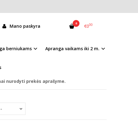
0
00
Mano paskyra
€0
063-61983FM
ga berniukams
Apranga vaikams iki 2 m.
andėlyje
s
mai nurodyti prekės aprašyme.