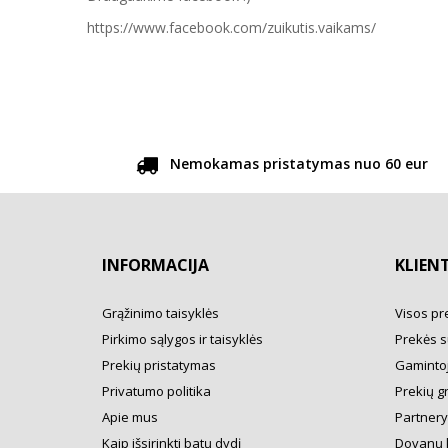
https://www.facebook.com/zuikutis.vaikams/
Nemokamas pristatymas nuo 60 eur
INFORMACIJA
KLIEN
Grąžinimo taisyklės
Visos pr
Pirkimo sąlygos ir taisyklės
Prekės s
Prekių pristatymas
Gamintoj
Privatumo politika
Prekių g
Apie mus
Partner
Kaip išsirinkti batų dydį
Dovanų 