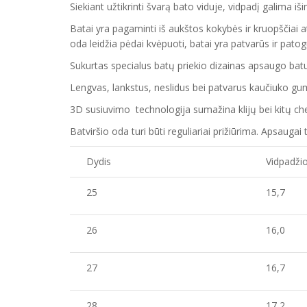
Siekiant užtikrinti švarą bato viduje, vidpadį galima i
Batai yra pagaminti iš aukštos kokybės ir
kruopščiai a
oda
leidžia pėdai kvėpuoti,
batai yra patvarūs ir pato
Sukurtas specialus batų priekio dizainas apsaugo ba
Lengvas, lankstus, neslidus bei patvarus kaučiuko
gu
3D susiuvimo technologija sumažina klijų bei kitų 
Batvirš
io o
da turi būti reguliariai prižiūrima. Apsaug
Dydis
Vidpadžio
25
15,7
26
16,0
27
16,7
28
17,2