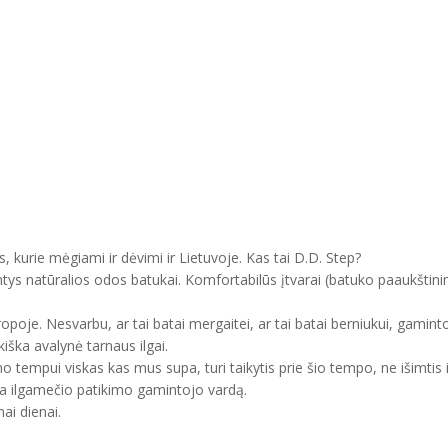
, kurie mėgiami ir dėvimi ir Lietuvoje. Kas tai D.D. Step?
ntys natūralios odos batukai. Komfortabilūs įtvarai (batuko paaukštini
uropoje. Nesvarbu, ar tai batai mergaitei, ar tai batai berniukui, gam
kiška avalynė tarnaus ilgai.
mo tempui viskas kas mus supa, turi taikytis prie šio tempo, ne išimtis 
ma ilgamečio patikimo gamintojo vardą.
ai dienai.