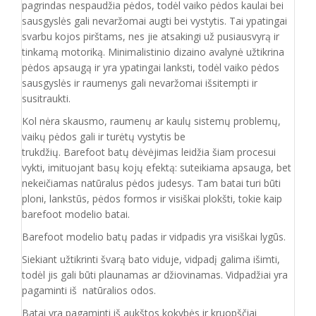
pagrindas nespaudžia pėdos, todėl vaiko pėdos kaulai bei
sausgyslės gali nevaržomai augti bei vystytis. Tai ypatingai
svarbu kojos pirštams, nes jie atsakingi už pusiausvyrą ir
tinkamą motoriką. Minimalistinio dizaino avalynė užtikrina
pėdos apsaugą ir yra ypatingai lanksti, todėl vaiko pėdos
sausgyslės ir raumenys gali nevaržomai išsitempti ir
susitraukti.
Kol nėra skausmo, raumenų ar kaulų sistemų problemų,
vaikų pėdos gali ir turėtų vystytis be
trukdžių. Barefoot batų dėvėjimas leidžia šiam procesui
vykti, imituojant basų kojų efektą: suteikiama apsauga, bet
nekeičiamas natūralus pėdos judesys. Tam batai turi būti
ploni, lankstūs, pėdos formos ir visiškai plokšti, tokie kaip
barefoot modelio batai.
Barefoot modelio batų padas ir vidpadis yra visiškai lygūs.
Siekiant užtikrinti švarą bato viduje, vidpadį galima išimti,
todėl jis gali būti plaunamas ar džiovinamas. Vidpadžiai yra
pagaminti iš natūralios odos.
Batai yra pagaminti iš aukštos kokybės ir
kruopščiai