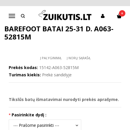
Pagrindinis
D.D.Step batai mergaitėms
Barefoot batai 25-31 d. A063-52815M
0
Navigacija
BAREFOOT BATAI 25-31 D. A063-
52815M
Į PALYGINIMĄ
Į NORŲ SĄRAŠĄ
Prekės kodas:
15142-A063-52815M
Turimas kiekis:
Prekė sandėlyje
Tikslūs batų išmatavimai nurodyti prekės aprašyme.
Pasirinkite dydį :