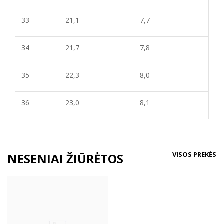
33
21,1
7,
7
34
21,7
7,8
35
22,3
8,
0
36
23,0
8,
1
VISOS PREKĖS
NESENIAI ŽIŪRĖTOS