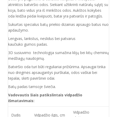
atrinktos batviršio
odos.
Siekiant užtikrinti natūralų sąlytį su
koja, bato vidus yra iš minkštos odos. Aukštos kokybės
oda
leidžia pėdai kvėpuoti,
batai yra patvarūs ir patogūs.
Sukurtas specialus batų priekio dizainas apsaugo batus nuo
apdaužymo.
Lengvas, lankstus, neslidus bei patvarus
kaučiuko
gumos
padas
.
3D susiuvimo technologija sumažina klijų bei kitų cheminių
medžiagų naudojimą.
Batvirš
io o
da turi būti reguliariai prižiūrima. Apsaugai tinka
nuo drėgmės apsaugantys purškalai
,
odos vaškai bei
tepalai, skirti paviršinei odai.
Batų padas tamsoje šviečia.
Vadovautis šiais patikslintais vidpadžio
išmatavimais:
Vidpadžio
Dydis
Vidpadžio ilgis, cm