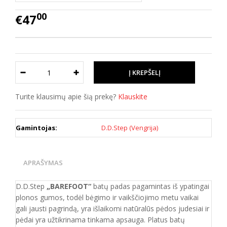
00
€47
Turite klausimų apie šią prekę?
Klauskite
Gamintojas:
D.D.Step (Vengrija)
APRAŠYMAS
D.D.Step
„BAREFOOT“
batų padas pagamintas iš ypatingai
plonos gumos, todėl bėgimo ir vaikščiojimo metu vaikai
gali jausti pagrindą, yra išlaikomi natūralūs pėdos judesiai ir
pėdai yra užtikrinama tinkama apsauga. Platus batų