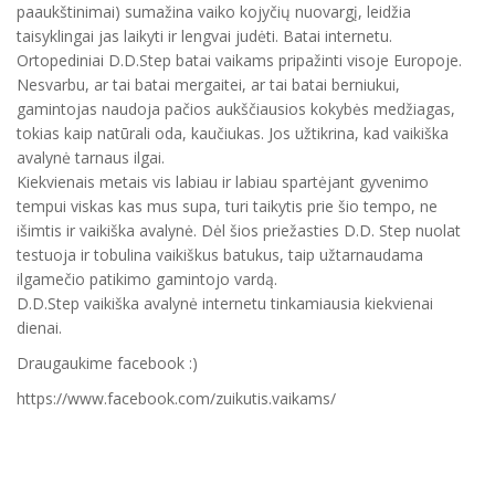
paaukštinimai) sumažina vaiko kojyčių nuovargį, leidžia
taisyklingai jas laikyti ir lengvai judėti. Batai internetu.
Ortopediniai D.D.Step batai vaikams pripažinti visoje Europoje.
Nesvarbu, ar tai batai mergaitei, ar tai batai berniukui,
gamintojas naudoja pačios aukščiausios kokybės medžiagas,
tokias kaip natūrali oda, kaučiukas. Jos užtikrina, kad vaikiška
avalynė tarnaus ilgai.
Kiekvienais metais vis labiau ir labiau spartėjant gyvenimo
tempui viskas kas mus supa, turi taikytis prie šio tempo, ne
išimtis ir vaikiška avalynė. Dėl šios priežasties D.D. Step nuolat
testuoja ir tobulina vaikiškus batukus, taip užtarnaudama
ilgamečio patikimo gamintojo vardą.
D.D.Step vaikiška avalynė internetu tinkamiausia kiekvienai
dienai.
Draugaukime facebook :)
https://www.facebook.com/zuikutis.vaikams/