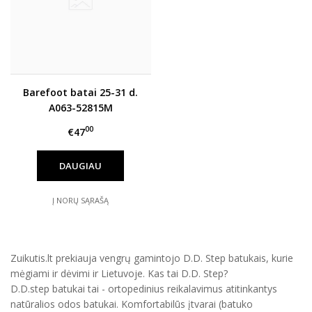
Barefoot batai 25-31 d.
A063-52815M
00
€47
DAUGIAU
Į NORŲ SĄRAŠĄ
Zuikutis.lt prekiauja vengrų gamintojo D.D. Step batukais, kurie
mėgiami ir dėvimi ir Lietuvoje. Kas tai D.D. Step?
D.D.step batukai tai - ortopedinius reikalavimus atitinkantys
natūralios odos batukai. Komfortabilūs įtvarai (batuko