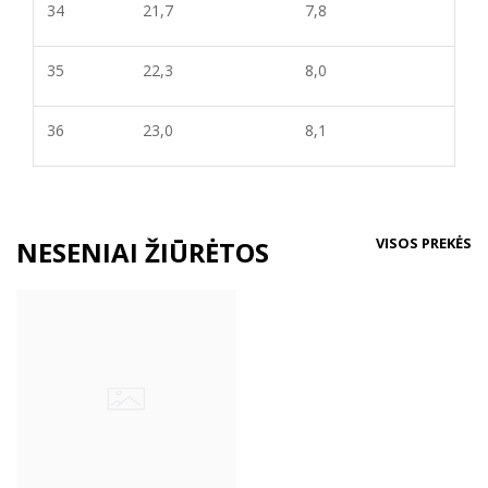
34
21,7
7,8
35
22,3
8,
0
36
23,0
8,
1
VISOS PREKĖS
NESENIAI ŽIŪRĖTOS