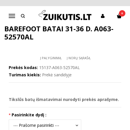
Pagrindinis
D.D.Step batai berniukams
Barefoot batai 31-36 d. A063-52570AL
0
Navigacija
BAREFOOT BATAI 31-36 D. A063-
52570AL
Į PALYGINIMĄ
Į NORŲ SĄRAŠĄ
Prekės kodas:
15137-A063-52570AL
Turimas kiekis:
Prekė sandėlyje
Tikslūs batų išmatavimai nurodyti prekės aprašyme.
Pasirinkite dydį :