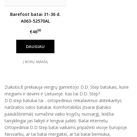
Barefoot batai 31-36 d.
A063-52570AL
00
€46
DAUGIAU
Į NORŲ SĄRAŠĄ
Zuikutis.lt prekiauja vengrų gamintojo D.D. Step batukais, kurie
mėgiami ir dėvimi ir Lietuvoje. Kas tai D.D. Step?
D.D.step batukai tai - ortopedinius reikalavimus atitinkantys
natūralios odos batukai. Komfortabilūs įtvarai (batuko
paaukštinimai) sumažina vaiko kojyčių nuovargį, leidžia
taisyklingai jas laikyti ir lengvai judėti. Batai internetu.
Ortopediniai D.D.Step batai vaikams pripažinti visoje Europoje.
Nesvarbu, ar tai batai mergaitei, ar tai batai berniukui,