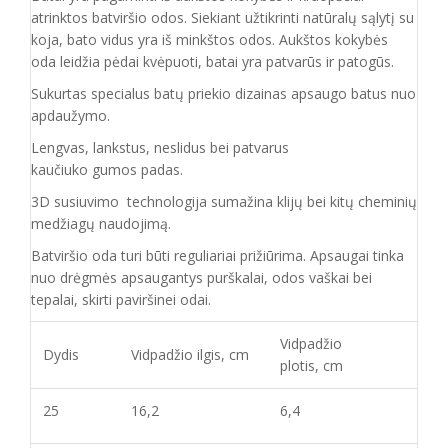
atrinktos batviršio
odos.
Siekiant užtikrinti natūralų sąlytį su
koja, bato vidus yra iš minkštos odos. Aukštos kokybės
oda
leidžia pėdai kvėpuoti,
batai yra patvarūs ir patogūs.
Sukurtas specialus batų priekio dizainas apsaugo batus nuo
apdaužymo.
Lengvas, lankstus, neslidus bei patvarus
kaučiuko
gumos
padas
.
3D susiuvimo technologija sumažina klijų bei kitų cheminių
medžiagų naudojimą.
Batvirš
io o
da turi būti reguliariai prižiūrima. Apsaugai tinka
nuo drėgmės apsaugantys purškalai
,
odos vaškai bei
tepalai, skirti paviršinei odai.
Vidpadžio
Dydis
Vidpadžio ilgis, cm
plotis, cm
25
16,2
6,4