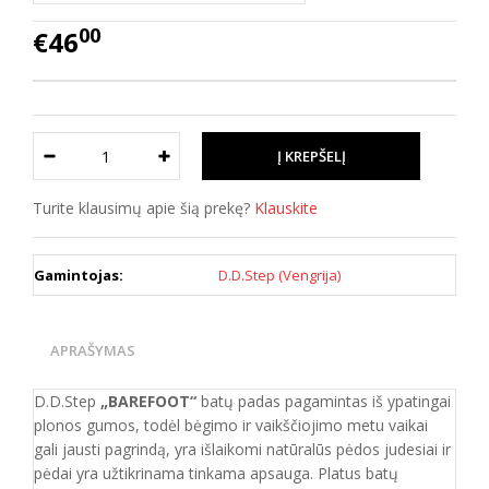
00
€46
Turite klausimų apie šią prekę?
Klauskite
Gamintojas:
D.D.Step (Vengrija)
APRAŠYMAS
D.D.Step
„BAREFOOT“
batų padas pagamintas iš ypatingai
plonos gumos, todėl bėgimo ir vaikščiojimo metu vaikai
gali jausti pagrindą, yra išlaikomi natūralūs pėdos judesiai ir
pėdai yra užtikrinama tinkama apsauga. Platus batų