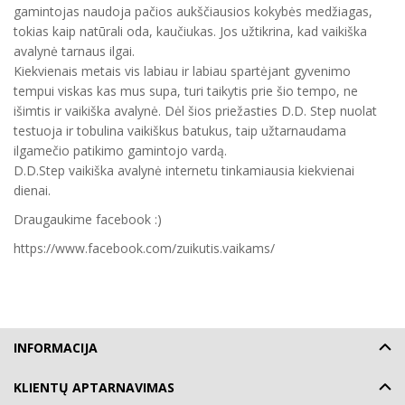
gamintojas naudoja pačios aukščiausios kokybės medžiagas,
tokias kaip natūrali oda, kaučiukas. Jos užtikrina, kad vaikiška
avalynė tarnaus ilgai.
Kiekvienais metais vis labiau ir labiau spartėjant gyvenimo
tempui viskas kas mus supa, turi taikytis prie šio tempo, ne
išimtis ir vaikiška avalynė. Dėl šios priežasties D.D. Step nuolat
testuoja ir tobulina vaikiškus batukus, taip užtarnaudama
ilgamečio patikimo gamintojo vardą.
D.D.Step vaikiška avalynė internetu tinkamiausia kiekvienai
dienai.
Draugaukime facebook :)
https://www.facebook.com/zuikutis.vaikams/
INFORMACIJA
KLIENTŲ APTARNAVIMAS