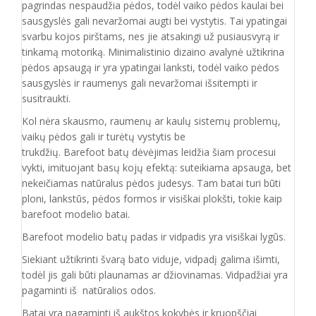
pagrindas nespaudžia pėdos, todėl vaiko pėdos kaulai bei
sausgyslės gali nevaržomai augti bei vystytis. Tai ypatingai
svarbu kojos pirštams, nes jie atsakingi už pusiausvyrą ir
tinkamą motoriką. Minimalistinio dizaino avalynė užtikrina
pėdos apsaugą ir yra ypatingai lanksti, todėl vaiko pėdos
sausgyslės ir raumenys gali nevaržomai išsitempti ir
susitraukti.
Kol nėra skausmo, raumenų ar kaulų sistemų problemų,
vaikų pėdos gali ir turėtų vystytis be
trukdžių. Barefoot batų dėvėjimas leidžia šiam procesui
vykti, imituojant basų kojų efektą: suteikiama apsauga, bet
nekeičiamas natūralus pėdos judesys. Tam batai turi būti
ploni, lankstūs, pėdos formos ir visiškai plokšti, tokie kaip
barefoot modelio batai.
Barefoot modelio batų padas ir vidpadis yra visiškai lygūs.
Siekiant užtikrinti švarą bato viduje, vidpadį galima išimti,
todėl jis gali būti plaunamas ar džiovinamas. Vidpadžiai yra
pagaminti iš natūralios odos.
Batai yra pagaminti iš aukštos kokybės ir
kruopščiai