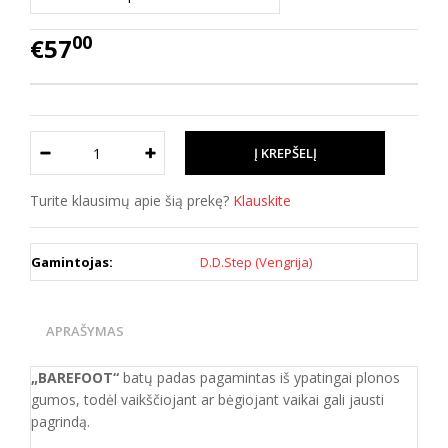
00
€57
Turite klausimų apie šią prekę?
Klauskite
Gamintojas:
D.D.Step (Vengrija)
APRAŠYMAS
„BAREFOOT“
batų padas pagamintas iš ypatingai plonos
gumos, todėl vaikščiojant ar bėgiojant vaikai gali jausti
pagrindą.