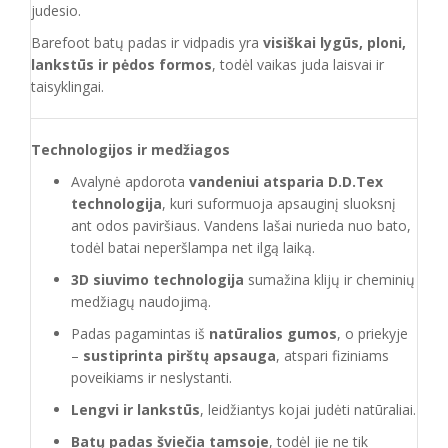
judesio.
Barefoot batų padas ir vidpadis yra
visiškai lygūs, ploni,
lankstūs ir pėdos formos
, todėl vaikas juda laisvai ir
taisyklingai.
Technologijos ir medžiagos
Avalynė apdorota
vandeniui atsparia D.D.Tex
technologija
, kuri suformuoja apsauginį sluoksnį
ant odos paviršiaus. Vandens lašai nurieda nuo bato,
todėl batai neperšlampa net ilgą laiką.
3D siuvimo technologija
sumažina klijų ir cheminių
medžiagų naudojimą.
Padas pagamintas iš
natūralios gumos
, o priekyje
–
sustiprinta pirštų apsauga
, atspari fiziniams
poveikiams ir neslystanti.
Lengvi ir lankstūs
, leidžiantys kojai judėti natūraliai.
Batų padas šviečia tamsoje
, todėl jie ne tik