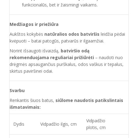
funkcionalūs, bet ir žaismingi vaikams.
Medžiagos ir priežiūra
Aukštos kokybės
natūralios odos batviršis
leidžia pėdai
kvėpuoti – batai patogūs, patvarūs ir ilgaamžiai.
Norint išsaugoti išvaizdą,
batviršio odą
rekomenduojama reguliariai prižiūrėti
– naudoti nuo
drėgmės apsaugančius purškalus, odos vaškus ir tepalus,
skirtus paviršinei odai.
Svarbu
Renkantis šiuos batus,
siūlome naudotis patikslintais
išmatavimais:
Vidpadžio
Dydis
Vidpadžio ilgis, cm
plotis, cm