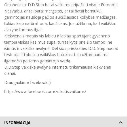
Ortopediniai D.D.Step batai vaikams pripažinti visoje Europoje.
Nesvarbu, ar tai batai mergaitei, ar tai batai berniukui,
gamintojas naudoja pačios aukščiausios kokybės medžiagas,
tokias kaip natūrali oda, kaučiukas. Jos užtikrina, kad vaikiška
avalynė tarnaus ilgai.
Kiekvienais metais vis labiau ir labiau spartėjant gyvenimo
tempui viskas kas mus supa, turi taikytis prie šio tempo, ne
išimtis ir vaikiška avalynė. Dėl šios priežasties D.D. Step nuolat
testuoja ir tobulina vaikiškus batukus, taip užtarnaudama
ilgamečio patikimo gamintojo vardą.
D.D.Step vaikiška avalynė internetu tinkamiausia kiekvienai
dienai.
Draugaukime facebook :)
https://www.facebook.com/zuikutis.vaikams/
INFORMACIJA