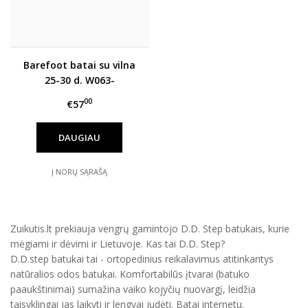
Barefoot batai su vilna
25-30 d. W063-
52732AMW
00
€57
DAUGIAU
Į NORŲ SĄRAŠĄ
Zuikutis.lt prekiauja vengrų gamintojo D.D. Step batukais, kurie
mėgiami ir dėvimi ir Lietuvoje. Kas tai D.D. Step?
D.D.step batukai tai - ortopedinius reikalavimus atitinkantys
natūralios odos batukai. Komfortabilūs įtvarai (batuko
paaukštinimai) sumažina vaiko kojyčių nuovargį, leidžia
taisyklingai jas laikyti ir lengvai judėti. Batai internetu.