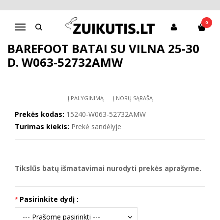
Pagrindinis
D.D.Step batai berniukams
Barefoot batai su vilna 25-30 d. W063-52732AMW
0
Navigacija
BAREFOOT BATAI SU VILNA 25-30
D. W063-52732AMW
Į PALYGINIMĄ
Į NORŲ SĄRAŠĄ
Prekės kodas:
15240-W063-52732AMW
Turimas kiekis:
Prekė sandėlyje
Tikslūs batų išmatavimai nurodyti prekės aprašyme.
Pasirinkite dydį :