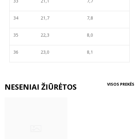
33
21,1
7,7
34
21,7
7,8
35
22,3
8,0
36
23,0
8,1
VISOS PREKĖS
NESENIAI ŽIŪRĖTOS