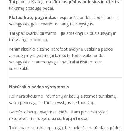
Tai padeda išlaikyti
natūralius pėdos judesius
ir užtikrina
tinkamą apsaugą pėdai.
Platus batų pagrindas
nespaudžia pėdos, todėl kaulai ir
sausgyslės gali nevaržomai augti bei vystytis.
Tai ypač svarbu pirštams – jie atsakingi už pusiausvyrą ir
taisyklingą motoriką.
Minimalistinio dizaino barefoot avalynė užtikrina pėdos
apsaugą ir yra ypatingai
lanksti
, todėl vaiko pėdos
sausgyslės ir raumenys gali natūraliai išsitempti ir
susitraukti.
Natūralus pėdos vystymasis
Kol nėra skausmo, raumenų ar kaulų sistemos sutrikimų,
vaikų pėdos gali ir turėtų vystytis be trukdžių.
Barefoot batų dėvėjimas leidžia šiam procesui vykti
natūraliai – imituojant
basų kojų efektą
.
Tokie batai suteikia apsaugą, bet nekeičia natūralaus pėdos