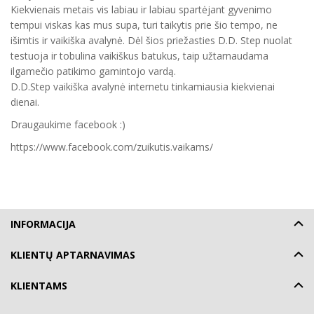
Kiekvienais metais vis labiau ir labiau spartėjant gyvenimo
tempui viskas kas mus supa, turi taikytis prie šio tempo, ne
išimtis ir vaikiška avalynė. Dėl šios priežasties D.D. Step nuolat
testuoja ir tobulina vaikiškus batukus, taip užtarnaudama
ilgamečio patikimo gamintojo vardą.
D.D.Step vaikiška avalynė internetu tinkamiausia kiekvienai
dienai.
Draugaukime facebook :)
https://www.facebook.com/zuikutis.vaikams/
INFORMACIJA
KLIENTŲ APTARNAVIMAS
KLIENTAMS