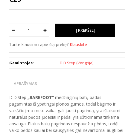
Turite klausimų apie šią prekę?
Klauskite
Gamintojas:
D.D.Step (Vengrija)
APRAŠYMAS
D.D.Step
„BAREFOOT“
medžiaginių batų padas
pagamintas iš ypatingai plonos gumos, todėl bėgimo ir
vaikščiojimo metu vaikai gali jausti pagrindą, yra išlaikomi
natūralūs pėdos judesiai ir pėdai yra užtikrinama tinkama
apsauga. Platus batų pagrindas nespaudžia pėdos, todėl
vaiko pėdos kaulai bei sausgyslės gali nevaržomai augti bei