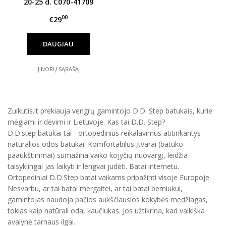
20-25 d. C070-41709
00
€29
DAUGIAU
Į NORŲ SĄRAŠĄ
Zuikutis.lt prekiauja vengrų gamintojo D.D. Step batukais, kurie
mėgiami ir dėvimi ir Lietuvoje. Kas tai D.D. Step?
D.D.step batukai tai - ortopedinius reikalavimus atitinkantys
natūralios odos batukai. Komfortabilūs įtvarai (batuko
paaukštinimai) sumažina vaiko kojyčių nuovargį, leidžia
taisyklingai jas laikyti ir lengvai judėti. Batai internetu.
Ortopediniai D.D.Step batai vaikams pripažinti visoje Europoje.
Nesvarbu, ar tai batai mergaitei, ar tai batai berniukui,
gamintojas naudoja pačios aukščiausios kokybės medžiagas,
tokias kaip natūrali oda, kaučiukas. Jos užtikrina, kad vaikiška
avalynė tarnaus ilgai.