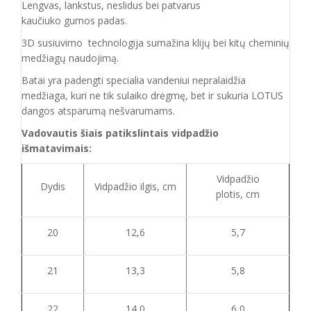
Lengvas, lankstus, neslidus bei patvarus
kaučiuko
gumos
padas
.
3D susiuvimo technologija sumažina klijų bei kitų cheminių
medžiagų naudojimą.
Batai yra padengti specialia vandeniui nepralaidžia
medžiaga, kuri ne tik sulaiko drėgmę, bet ir sukuria LOTUS
dangos atsparumą nešvarumams.
Vadovautis šiais patikslintais vidpadžio
išmatavimais:
Vidpadžio
Dydis
Vidpadžio ilgis, cm
plotis, cm
20
12,6
5,7
21
13,3
5,8
22
14,0
6,0