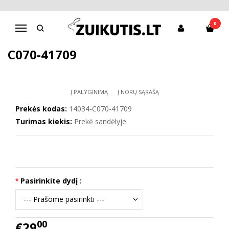
Pagrindinis
CANVAS
Barefoot canvas batai 20-25 d. C070-41709
0
Navigacija
BAREFOOT CANVAS BATAI 20-25 D.
C070-41709
Į PALYGINIMĄ
Į NORŲ SĄRAŠĄ
Prekės kodas:
14034-C070-41709
Turimas kiekis:
Prekė sandėlyje
Pasirinkite dydį :
00
€29