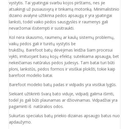
vystytis. Tai ypatingai svarbu kojos pirštams, nes jie
atsakingi už pusiausvyrą ir tinkamą motoriką. Minimalistinio
dizaino avalynė užtikrina pėdos apsaugą ir yra ypatingai
lanksti, todėl vaiko pėdos sausgyslės ir raumenys gali
nevaržomai išsitempti ir susitraukti.
Kol nėra skausmo, raumenų ar kaulų sistemų problemų,
vaikų pėdos gali ir turėtų vystytis be
trukdžių. Barefoot batų dėvėjimas leidžia šiam procesui
vykti, imituojant basų kojų efektą: suteikiama apsauga, bet
nekeičiamas natūralus pėdos judesys. Tam batai turi būti
ploni, lankstūs, pėdos formos ir visiškai plokšti, tokie kaip
barefoot modelio batai.
Barefoot modelio batų padas ir vidpadis yra visiškai lygūs.
Siekiant užtikrinti švarą bato viduje, vidpadį galima išimti,
todėl jis gali būti plaunamas ar džiovinamas. Vidpadžiai yra
pagaminti iš natūralios odos.
Sukurtas specialus batų priekio dizainas apsaugo batus nuo
apdaužymo.