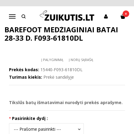
Pagrindinis
D.D.Step batai mergaitėms
Barefoot medžiaginiai batai 28-33 d. F093-61810DL
0
Navigacija
BAREFOOT MEDŽIAGINIAI BATAI
28-33 D. F093-61810DL
Į PALYGINIMĄ
Į NORŲ SĄRAŠĄ
Prekės kodas:
15440-F093-61810DL
Turimas kiekis:
Prekė sandėlyje
Tikslūs batų išmatavimai nurodyti prekės aprašyme.
Pasirinkite dydį :