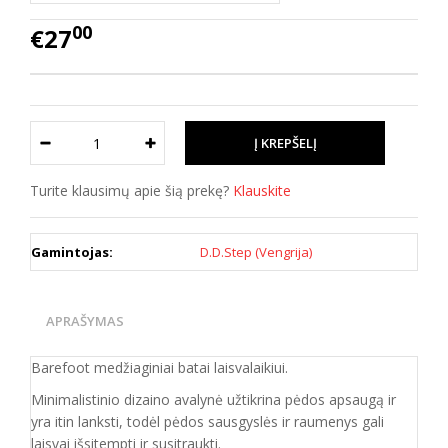
00
€27
Turite klausimų apie šią prekę?
Klauskite
Gamintojas:
D.D.Step (Vengrija)
APRAŠYMAS
Barefoot medžiaginiai batai laisvalaikiui.
Minimalistinio dizaino avalynė užtikrina pėdos apsaugą ir
yra itin lanksti, todėl pėdos sausgyslės ir raumenys gali
laisvai išsitempti ir susitraukti.