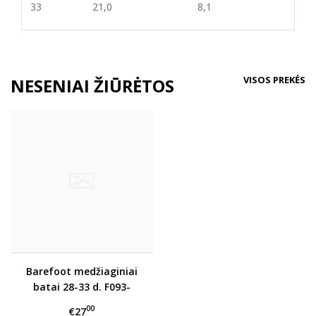
33
21,0
8,
1
VISOS PREKĖS
NESENIAI ŽIŪRĖTOS
Barefoot medžiaginiai
batai 28-33 d. F093-
61810DL
00
€27