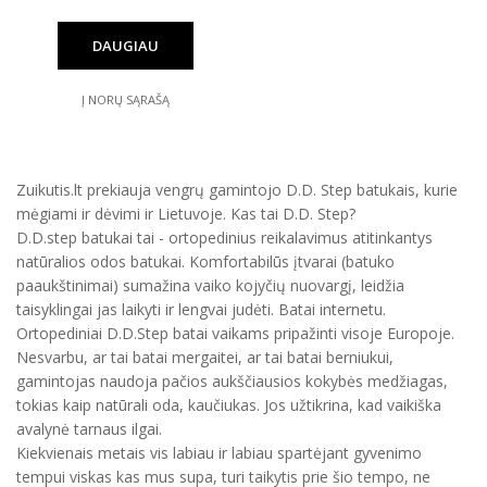
DAUGIAU
Į NORŲ SĄRAŠĄ
Zuikutis.lt prekiauja vengrų gamintojo D.D. Step batukais, kurie
mėgiami ir dėvimi ir Lietuvoje. Kas tai D.D. Step?
D.D.step batukai tai - ortopedinius reikalavimus atitinkantys
natūralios odos batukai. Komfortabilūs įtvarai (batuko
paaukštinimai) sumažina vaiko kojyčių nuovargį, leidžia
taisyklingai jas laikyti ir lengvai judėti. Batai internetu.
Ortopediniai D.D.Step batai vaikams pripažinti visoje Europoje.
Nesvarbu, ar tai batai mergaitei, ar tai batai berniukui,
gamintojas naudoja pačios aukščiausios kokybės medžiagas,
tokias kaip natūrali oda, kaučiukas. Jos užtikrina, kad vaikiška
avalynė tarnaus ilgai.
Kiekvienais metais vis labiau ir labiau spartėjant gyvenimo
tempui viskas kas mus supa, turi taikytis prie šio tempo, ne