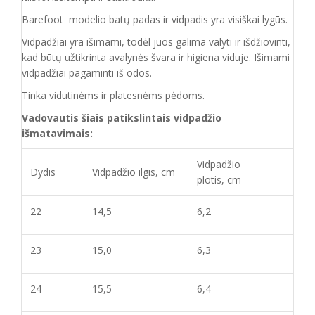
Barefoot modelio batų padas ir vidpadis yra visiškai lygūs.
Vidpadžiai yra išimami, todėl juos galima valyti ir išdžiovinti,
kad būtų užtikrinta avalynės švara ir higiena viduje. Išimami
vidpadžiai pagaminti iš odos.
Tinka vidutinėms ir platesnėms pėdoms.
Vadovautis šiais patikslintais vidpadžio
išmatavimais:
Vidpadžio
Dydis
Vidpadžio ilgis, cm
plotis, cm
22
14,5
6,2
23
15,0
6,3
24
15,5
6,4