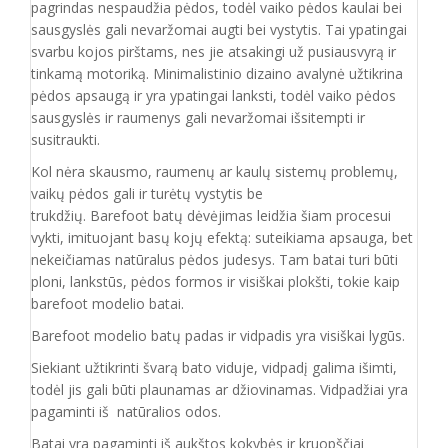
pagrindas nespaudžia pėdos, todėl vaiko pėdos kaulai bei
sausgyslės gali nevaržomai augti bei vystytis. Tai ypatingai
svarbu kojos pirštams, nes jie atsakingi už pusiausvyrą ir
tinkamą motoriką. Minimalistinio dizaino avalynė užtikrina
pėdos apsaugą ir yra ypatingai lanksti, todėl vaiko pėdos
sausgyslės ir raumenys gali nevaržomai išsitempti ir
susitraukti.
Kol nėra skausmo, raumenų ar kaulų sistemų problemų,
vaikų pėdos gali ir turėtų vystytis be
trukdžių. Barefoot batų dėvėjimas leidžia šiam procesui
vykti, imituojant basų kojų efektą: suteikiama apsauga, bet
nekeičiamas natūralus pėdos judesys. Tam batai turi būti
ploni, lankstūs, pėdos formos ir visiškai plokšti, tokie kaip
barefoot modelio batai.
Barefoot modelio batų padas ir vidpadis yra visiškai lygūs.
Siekiant užtikrinti švarą bato viduje, vidpadį galima išimti,
todėl jis gali būti plaunamas ar džiovinamas. Vidpadžiai yra
pagaminti iš natūralios odos.
Batai yra pagaminti iš aukštos kokybės ir
kruopščiai