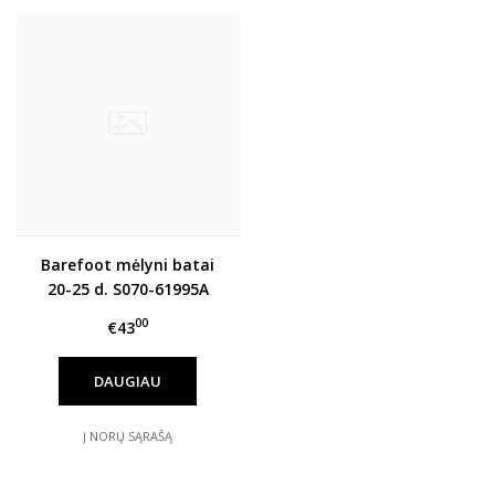
Barefoot mėlyni batai
20-25 d. S070-61995A
00
€43
DAUGIAU
Į NORŲ SĄRAŠĄ