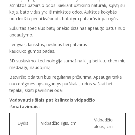
atrinktos batviršio
odos.
Siekiant užtikrinti natūralų sąlytį su
koja, bato vidus yra iš minkštos odos. Aukštos kokybės
oda
leidžia pėdai kvėpuoti,
batai yra patvarūs ir patogūs.
Sukurtas specialus batų priekio dizainas apsaugo batus nuo
apdaužymo.
Lengvas, lankstus, neslidus bei patvarus
kaučiuko
gumos
padas
.
3D susiuvimo technologija sumažina klijų bei kitų cheminių
medžiagų naudojimą.
Batvirš
io o
da turi būti reguliariai prižiūrima. Apsaugai tinka
nuo drėgmės apsaugantys purškalai
,
odos vaškai bei
tepalai, skirti paviršinei odai.
Vadovautis šiais patikslintais vidpadžio
išmatavimais:
Vidpadžio
Dydis
Vidpadžio ilgis, cm
plotis, cm