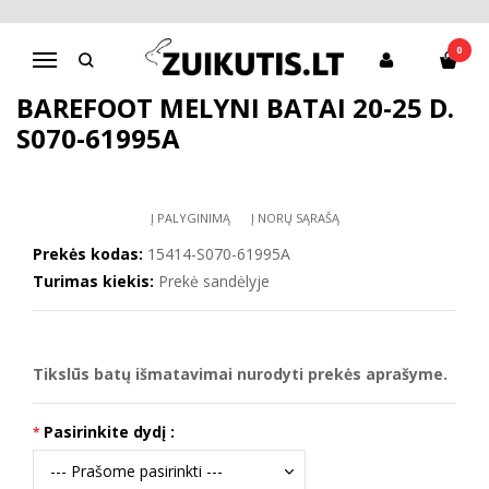
Pagrindinis
D.D.Step batai berniukams
Barefoot mėlyni batai 20-25 d. S070-61995A
0
Navigacija
BAREFOOT MĖLYNI BATAI 20-25 D.
S070-61995A
Į PALYGINIMĄ
Į NORŲ SĄRAŠĄ
Prekės kodas:
15414-S070-61995A
Turimas kiekis:
Prekė sandėlyje
Tikslūs batų išmatavimai nurodyti prekės aprašyme.
Pasirinkite dydį :