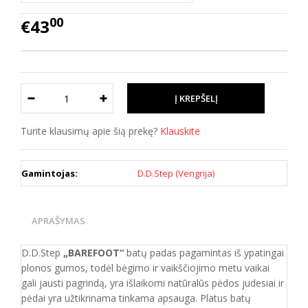
00
€43
Turite klausimų apie šią prekę?
Klauskite
Gamintojas:
D.D.Step (Vengrija)
APRAŠYMAS
D.D.Step
„BAREFOOT“
batų padas pagamintas iš ypatingai
plonos gumos, todėl bėgimo ir vaikščiojimo metu vaikai
gali jausti pagrindą, yra išlaikomi natūralūs pėdos judesiai ir
pėdai yra užtikrinama tinkama apsauga. Platus batų