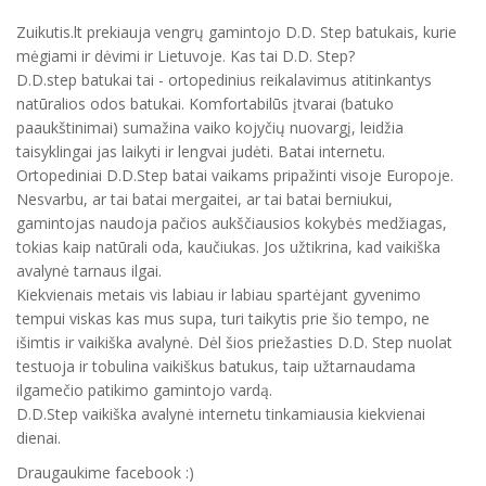
Zuikutis.lt prekiauja vengrų gamintojo D.D. Step batukais, kurie
mėgiami ir dėvimi ir Lietuvoje. Kas tai D.D. Step?
D.D.step batukai tai - ortopedinius reikalavimus atitinkantys
natūralios odos batukai. Komfortabilūs įtvarai (batuko
paaukštinimai) sumažina vaiko kojyčių nuovargį, leidžia
taisyklingai jas laikyti ir lengvai judėti. Batai internetu.
Ortopediniai D.D.Step batai vaikams pripažinti visoje Europoje.
Nesvarbu, ar tai batai mergaitei, ar tai batai berniukui,
gamintojas naudoja pačios aukščiausios kokybės medžiagas,
tokias kaip natūrali oda, kaučiukas. Jos užtikrina, kad vaikiška
avalynė tarnaus ilgai.
Kiekvienais metais vis labiau ir labiau spartėjant gyvenimo
tempui viskas kas mus supa, turi taikytis prie šio tempo, ne
išimtis ir vaikiška avalynė. Dėl šios priežasties D.D. Step nuolat
testuoja ir tobulina vaikiškus batukus, taip užtarnaudama
ilgamečio patikimo gamintojo vardą.
D.D.Step vaikiška avalynė internetu tinkamiausia kiekvienai
dienai.
Draugaukime facebook :)