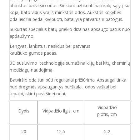
atrinktos batviršio
odos.
Siekiant užtikrinti natūralų sąlytį su
koja, bato vidus yra iš minkštos odos. Aukštos kokybės
oda
leidžia pėdai kvėpuoti,
batai yra patvarūs ir patogūs.
Sukurtas specialus batų priekio dizainas apsaugo batus nuo
apdaužymo.
Lengvas, lankstus, neslidus bei patvarus
kaučiuko
gumos
padas
.
3D susiuvimo technologija sumažina klijų bei kitų cheminių
medžiagų naudojimą.
Batvirš
io o
da turi būti reguliariai prižiūrima. Apsaugai tinka
nuo drėgmės apsaugantys purškalai
,
odos vaškai bei
tepalai, skirti paviršinei odai.
Vidpadžio
Dydis
Vidpadžio ilgis, cm
plotis, cm
20
12,5
5,2