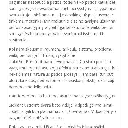
pagrindas nespaudžia pėdos, todėl vaiko pėdos kaulai bei
sausgyslės gali nevaržomai augti bei vystytis. Tai ypatingai
svarbu kojos pirštams, nes jie atsakingi už pusiausvyrą ir
tinkamą motoriką. Minimalistinio dizaino avalynė užtikrina
pėdos apsaugą ir yra ypatingai lanksti, todėl vaiko pėdos
sausgyslės ir raumenys gali nevaržomai išsitempti ir
susitraukti.
Kol nėra skausmo, raumenų ar kaulų sistemų problemų,
vaikų pėdos gali ir turėtų vystytis be
trukdžių. Barefoot batų dėvėjimas leidžia šiam procesui
vykti, imituojant basų kojų efektą: suteikiama apsauga, bet
nekeičiamas natūralus pėdos judesys. Tam batai turi būti
ploni, lankstūs, pėdos formos ir visiškai plokšti, tokie kaip
barefoot modelio batai.
Barefoot modelio batų padas ir vidpadis yra visiškai lygūs.
Siekiant užtikrinti švarą bato viduje, vidpadį galima išimti,
todėl jis gali būti plaunamas ar džiovinamas. Vidpadžiai yra
pagaminti iš natūralios odos.
Batai yra pagaminti iš aukštos kokybės ir
kruopščiai