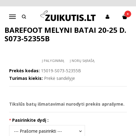
Pagrindinis
D.D.Step batai mergaitėms
Barefoot mėlyni batai 20-25 d. S073-52355B
0
Navigacija
BAREFOOT MĖLYNI BATAI 20-25 D.
S073-52355B
Į PALYGINIMĄ
Į NORŲ SĄRAŠĄ
Prekės kodas:
15019-S073-52355B
Turimas kiekis:
Prekė sandėlyje
Tikslūs batų išmatavimai nurodyti prekės aprašyme.
Pasirinkite dydį :