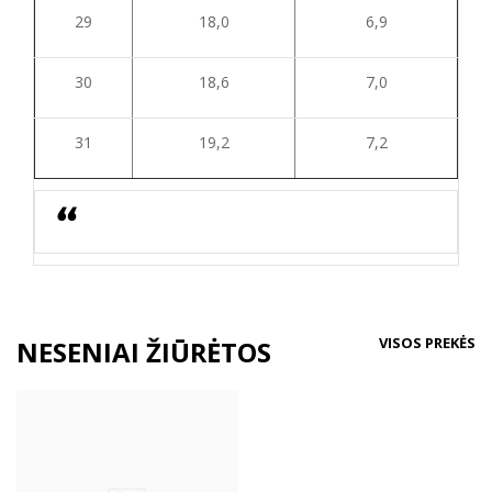
29
18,0
6,9
30
18,6
7,0
31
19,2
7,2
VISOS PREKĖS
NESENIAI ŽIŪRĖTOS