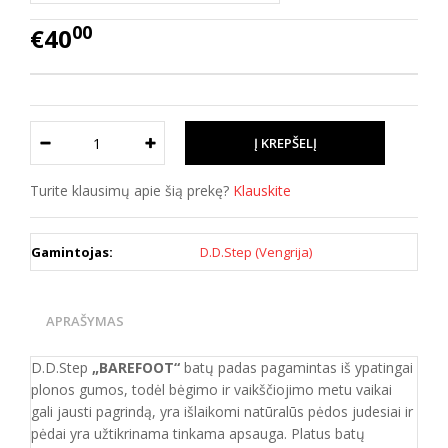
00
€40
Turite klausimų apie šią prekę?
Klauskite
Gamintojas:
D.D.Step (Vengrija)
APRAŠYMAS
D.D.Step
„BAREFOOT“
batų padas pagamintas iš ypatingai
plonos gumos, todėl bėgimo ir vaikščiojimo metu vaikai
gali jausti pagrindą, yra išlaikomi natūralūs pėdos judesiai ir
pėdai yra užtikrinama tinkama apsauga. Platus batų