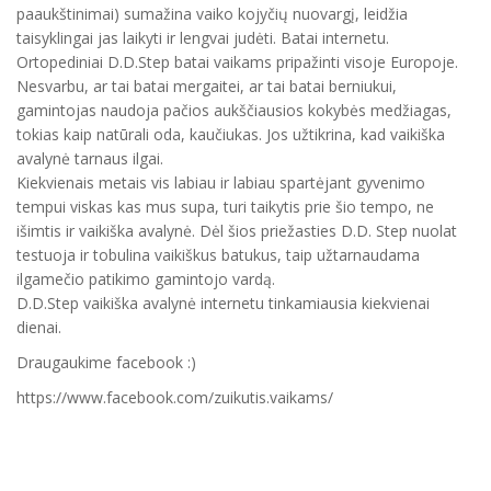
paaukštinimai) sumažina vaiko kojyčių nuovargį, leidžia
taisyklingai jas laikyti ir lengvai judėti. Batai internetu.
Ortopediniai D.D.Step batai vaikams pripažinti visoje Europoje.
Nesvarbu, ar tai batai mergaitei, ar tai batai berniukui,
gamintojas naudoja pačios aukščiausios kokybės medžiagas,
tokias kaip natūrali oda, kaučiukas. Jos užtikrina, kad vaikiška
avalynė tarnaus ilgai.
Kiekvienais metais vis labiau ir labiau spartėjant gyvenimo
tempui viskas kas mus supa, turi taikytis prie šio tempo, ne
išimtis ir vaikiška avalynė. Dėl šios priežasties D.D. Step nuolat
testuoja ir tobulina vaikiškus batukus, taip užtarnaudama
ilgamečio patikimo gamintojo vardą.
D.D.Step vaikiška avalynė internetu tinkamiausia kiekvienai
dienai.
Draugaukime facebook :)
https://www.facebook.com/zuikutis.vaikams/