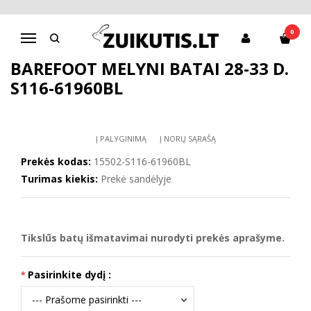
Pagrindinis
D.D.Step batai berniukams
Barefoot mėlyni batai 28-33 d. S116-61960BL
0
Navigacija
BAREFOOT MĖLYNI BATAI 28-33 D.
S116-61960BL
Į PALYGINIMĄ
Į NORŲ SĄRAŠĄ
Prekės kodas:
15502-S116-61960BL
Turimas kiekis:
Prekė sandėlyje
Tikslūs batų išmatavimai nurodyti prekės aprašyme.
Pasirinkite dydį :