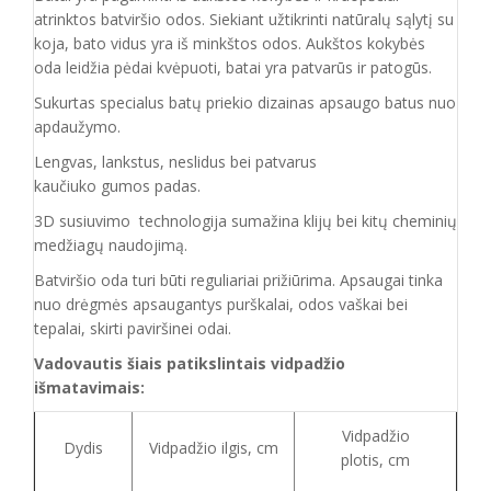
atrinktos batviršio
odos.
Siekiant užtikrinti natūralų sąlytį su
koja, bato vidus yra iš minkštos odos. Aukštos kokybės
oda
leidžia pėdai kvėpuoti,
batai yra patvarūs ir patogūs.
Sukurtas specialus batų priekio dizainas apsaugo batus nuo
apdaužymo.
Lengvas, lankstus, neslidus bei patvarus
kaučiuko
gumos
padas
.
3D susiuvimo technologija sumažina klijų bei kitų cheminių
medžiagų naudojimą.
Batvirš
io o
da turi būti reguliariai prižiūrima. Apsaugai tinka
nuo drėgmės apsaugantys purškalai
,
odos vaškai bei
tepalai, skirti paviršinei odai.
Vadovautis šiais patikslintais vidpadžio
išmatavimais:
Vidpadžio
Dydis
Vidpadžio ilgis, cm
plotis, cm