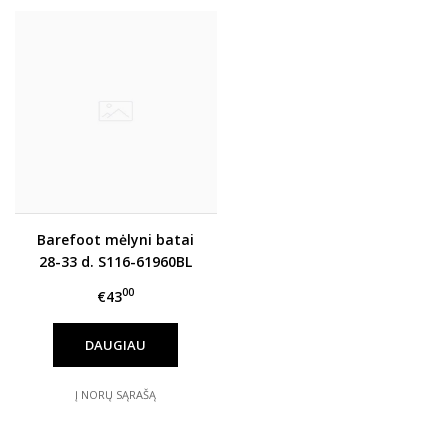
Barefoot mėlyni batai
28-33 d. S116-61960BL
00
€43
DAUGIAU
Į NORŲ SĄRAŠĄ