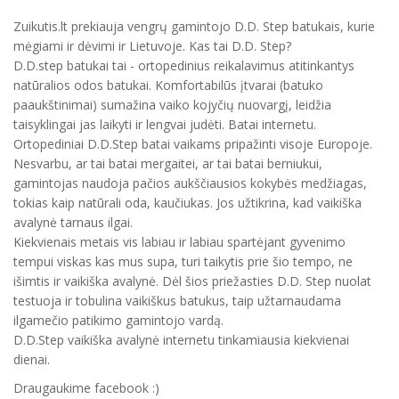
Zuikutis.lt prekiauja vengrų gamintojo D.D. Step batukais, kurie
mėgiami ir dėvimi ir Lietuvoje. Kas tai D.D. Step?
D.D.step batukai tai - ortopedinius reikalavimus atitinkantys
natūralios odos batukai. Komfortabilūs įtvarai (batuko
paaukštinimai) sumažina vaiko kojyčių nuovargį, leidžia
taisyklingai jas laikyti ir lengvai judėti. Batai internetu.
Ortopediniai D.D.Step batai vaikams pripažinti visoje Europoje.
Nesvarbu, ar tai batai mergaitei, ar tai batai berniukui,
gamintojas naudoja pačios aukščiausios kokybės medžiagas,
tokias kaip natūrali oda, kaučiukas. Jos užtikrina, kad vaikiška
avalynė tarnaus ilgai.
Kiekvienais metais vis labiau ir labiau spartėjant gyvenimo
tempui viskas kas mus supa, turi taikytis prie šio tempo, ne
išimtis ir vaikiška avalynė. Dėl šios priežasties D.D. Step nuolat
testuoja ir tobulina vaikiškus batukus, taip užtarnaudama
ilgamečio patikimo gamintojo vardą.
D.D.Step vaikiška avalynė internetu tinkamiausia kiekvienai
dienai.
Draugaukime facebook :)