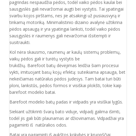
pagrindas nespaudžia pėdos, todėl vaiko pėdos kaulai bei
sausgyslės gali nevaržomai augti bei vystytis. Tai ypatingai
svarbu kojos pirštams, nes jie atsakingi už pusiausvyrą ir
tinkamą motoriką. Minimalistinio dizaino avalynė užtikrina
pėdos apsaugą ir yra ypatingai lanksti, todėl vaiko pėdos
sausgyslės ir raumenys gali nevaržomai išsitempti ir
susitraukti.
Kol nėra skausmo, raumenų ar kaulų sistemų problemų,
vaikų pėdos gali ir turėtų vystytis be
trukdžių. Barefoot batų dėvėjimas leidžia šiam procesui
vykti, imituojant basų kojų efektą: suteikiama apsauga, bet
nekeičiamas natūralus pėdos judesys. Tam batai turi būti
ploni, lankstūs, pėdos formos ir visiškai plokšti, tokie kaip
barefoot modelio batai.
Barefoot modelio batų padas ir vidpadis yra visiškai lygūs.
Siekiant užtikrinti švarą bato viduje, vidpadį galima išimti,
todėl jis gali būti plaunamas ar džiovinamas. Vidpadžiai yra
pagaminti iš natūralios odos.
Batai yra pagaminti iš aukštos kokybės ir
kruopščiai