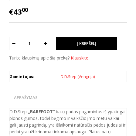
00
€43
Turite klausimų apie šią prekę?
Klauskite
Gamintojas:
D.D.Step (Vengrija)
APRAŠYMAS
D.D.Step
„BAREFOOT“
batų padas pagamintas iš ypatingai
plonos gumos, todėl bėgimo ir vaikščiojimo metu vaikai
gali jausti pagrindą, yra išlaikomi natūralūs pėdos judesiai ir
pėdai yra užtikrinama tinkama apsauga. Platus batų